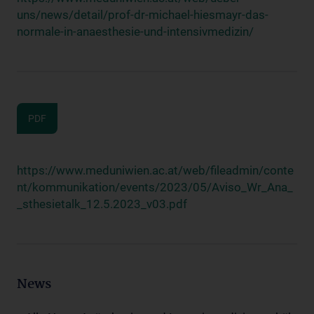
uns/news/detail/prof-dr-michael-hiesmayr-das-
normale-in-anaesthesie-und-intensivmedizin/
PDF
https://www.meduniwien.ac.at/web/fileadmin/conte
nt/kommunikation/events/2023/05/Aviso_Wr_Ana_
_sthesietalk_12.5.2023_v03.pdf
News