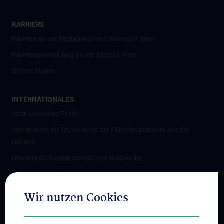
KARRIERE
Karriere an der Medizinischen Universität Wien
Karriereentwicklung an der MedUni Wien
Offene Stellen
INTERNATIONALES
Internationales Profil
Information für Studierende mit Flüchtlingsstatus aus der
Ukraine
Universitätskooperationen und Netzwerke
Internationale Kooperationen
Adjunct Professorships
Wir nutzen Cookies
Student & Staff Exchange
Das KPJ der MedUni Wien