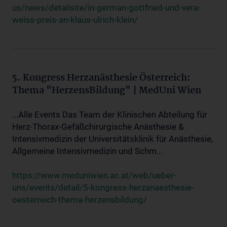
us/news/detailsite/in-german-gottfried-und-vera-
weiss-preis-an-klaus-ulrich-klein/
5. Kongress Herzanästhesie Österreich:
Thema "HerzensBildung" | MedUni Wien
...Alle Events Das Team der Klinischen Abteilung für
Herz-Thorax-Gefäßchirurgische Anästhesie &
Intensivmedizin der Universitätsklinik für Anästhesie,
Allgemeine Intensivmedizin und Schm...
https://www.meduniwien.ac.at/web/ueber-
uns/events/detail/5-kongress-herzanaesthesie-
oesterreich-thema-herzensbildung/