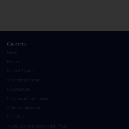
ÜBER UNS
News
Events
Facts & Figures
Strategie und Vision
Organisation
Campus und Uni-Leben
Antidiskriminierung
Bibliothek
Young Scientist Association (YSA)