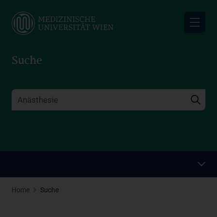
Skip
to
main
content
Suche
Home
Suche