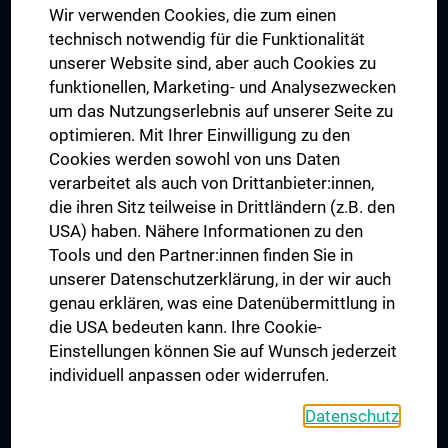
Wir verwenden Cookies, die zum einen
Graduiertentraining
technisch notwendig für die Funktionalität
Dual Career
unserer Website sind, aber auch Cookies zu
funktionellen, Marketing- und Analysezwecken
Trusted Reseach - Research Security - Foreign Interference
um das Nutzungserlebnis auf unserer Seite zu
UNESCO Lehrstuhl für Bioethik
optimieren. Mit Ihrer Einwilligung zu den
MUVI
Cookies werden sowohl von uns Daten
verarbeitet als auch von Drittanbieter:innen,
die ihren Sitz teilweise in Drittländern (z.B. den
USA) haben. Nähere Informationen zu den
Folgen Sie uns auf
Tools und den Partner:innen finden Sie in
unserer Datenschutzerklärung, in der wir auch
genau erklären, was eine Datenübermittlung in
die USA bedeuten kann. Ihre Cookie-
Einstellungen können Sie auf Wunsch jederzeit
individuell anpassen oder widerrufen.
PRESSE
JOBS
Datenschutz
MEDUNI SHOP