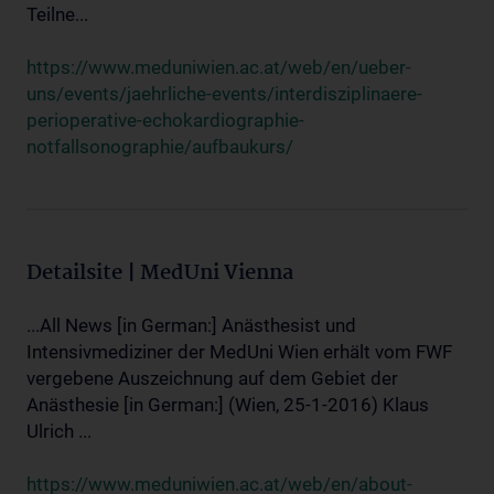
Teilne...
https://www.meduniwien.ac.at/web/en/ueber-
uns/events/jaehrliche-events/interdisziplinaere-
perioperative-echokardiographie-
notfallsonographie/aufbaukurs/
Detailsite | MedUni Vienna
...All News [in German:] Anästhesist und
Intensivmediziner der MedUni Wien erhält vom FWF
vergebene Auszeichnung auf dem Gebiet der
Anästhesie [in German:] (Wien, 25-1-2016) Klaus
Ulrich ...
https://www.meduniwien.ac.at/web/en/about-