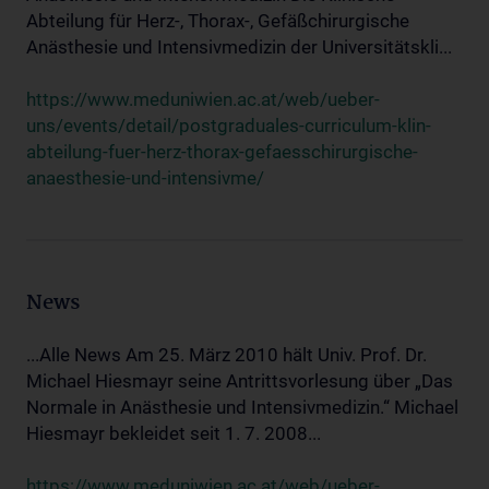
Abteilung für Herz-, Thorax-, Gefäßchirurgische
Anästhesie und Intensivmedizin der Universitätskli...
https://www.meduniwien.ac.at/web/ueber-
uns/events/detail/postgraduales-curriculum-klin-
abteilung-fuer-herz-thorax-gefaesschirurgische-
anaesthesie-und-intensivme/
News
...Alle News Am 25. März 2010 hält Univ. Prof. Dr.
Michael Hiesmayr seine Antrittsvorlesung über „Das
Normale in Anästhesie und Intensivmedizin.“ Michael
Hiesmayr bekleidet seit 1. 7. 2008...
https://www.meduniwien.ac.at/web/ueber-