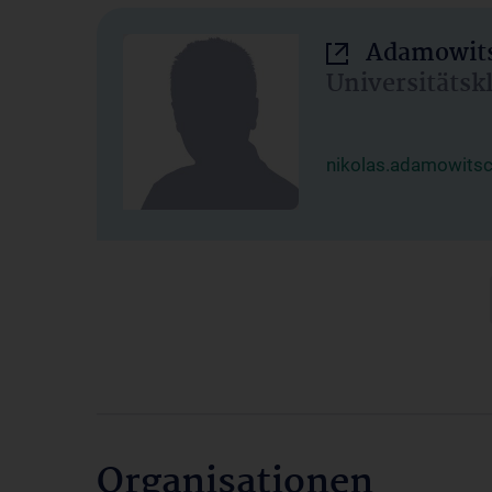
Adamowits
Universitätsk
nikolas.adamowits
Organisationen