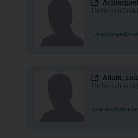
Achtergael
Universitätsk
tim.achtergael@med
Adam, Luk
Universitätsk
lukas.adam@meduni