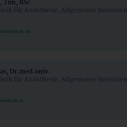
, Tim, BSc
linik für Anästhesie, Allgemeine Intensi
uniwien.ac.at
as, Dr.med.univ.
linik für Anästhesie, Allgemeine Intensi
wien.ac.at