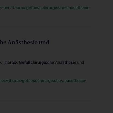
r-herz-thorax-gefaesschirurgische-anaesthesie-
che Anästhesie und
z-, Thorax-, Gefäßchirurgische Anästhesie und
herz-thorax-gefaesschirurgische-anaesthesie-