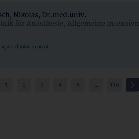
ch, Nikolas, Dr.med.univ.
linik für Anästhesie, Allgemeine Intensi
ch@meduniwien.ac.at
1
2
3
4
5
…
116