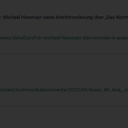
Dr. Michael Hiesmayr seine Antrittsvorlesung über „Das Norm
ews/detail/prof-dr-michael-hiesmayr-das-normale-in-anaes
/content/kommunikation/events/2023/05/Aviso_Wr_Ana__st