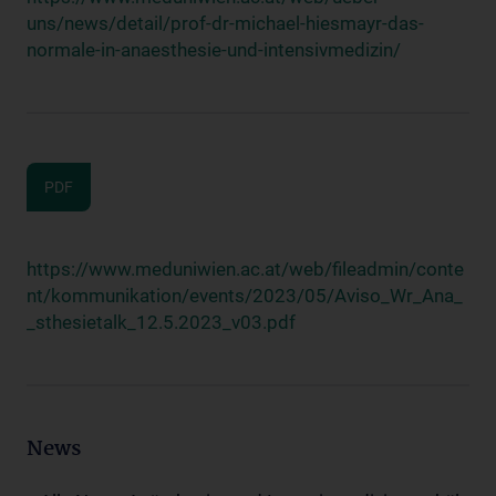
uns/news/detail/prof-dr-michael-hiesmayr-das-
normale-in-anaesthesie-und-intensivmedizin/
PDF
https://www.meduniwien.ac.at/web/fileadmin/conte
nt/kommunikation/events/2023/05/Aviso_Wr_Ana_
_sthesietalk_12.5.2023_v03.pdf
News