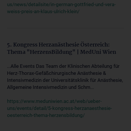
us/news/detailsite/in-german-gottfried-und-vera-
weiss-preis-an-klaus-ulrich-klein/
5. Kongress Herzanästhesie Österreich:
Thema "HerzensBildung" | MedUni Wien
...Alle Events Das Team der Klinischen Abteilung für
Herz-Thorax-Gefäßchirurgische Anästhesie &
Intensivmedizin der Universitätsklinik für Anästhesie,
Allgemeine Intensivmedizin und Schm...
https://www.meduniwien.ac.at/web/ueber-
uns/events/detail/5-kongress-herzanaesthesie-
oesterreich-thema-herzensbildung/