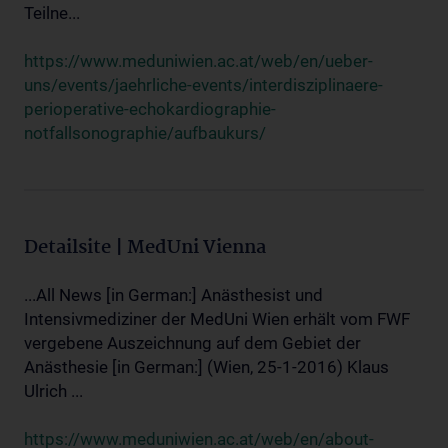
Teilne...
https://www.meduniwien.ac.at/web/en/ueber-
uns/events/jaehrliche-events/interdisziplinaere-
perioperative-echokardiographie-
notfallsonographie/aufbaukurs/
Detailsite | MedUni Vienna
...All News [in German:] Anästhesist und
Intensivmediziner der MedUni Wien erhält vom FWF
vergebene Auszeichnung auf dem Gebiet der
Anästhesie [in German:] (Wien, 25-1-2016) Klaus
Ulrich ...
https://www.meduniwien.ac.at/web/en/about-