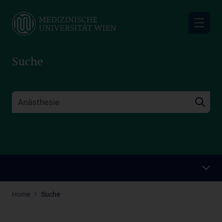
Skip
to
main
content
Suche
Home
Suche