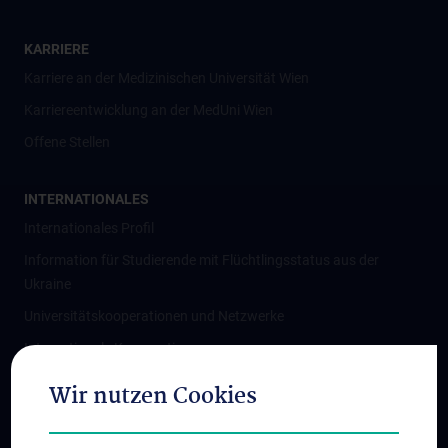
KARRIERE
Karriere an der Medizinischen Universität Wien
Karriereentwicklung an der MedUni Wien
Offene Stellen
INTERNATIONALES
Internationales Profil
Information für Studierende mit Flüchtlingsstatus aus der
Ukraine
Universitätskooperationen und Netzwerke
Internationale Kooperationen
Adjunct Professorships
Wir nutzen Cookies
Student & Staff Exchange
Das KPJ der MedUni Wien