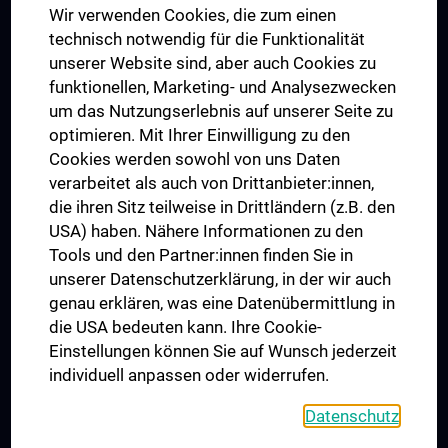
Wir verwenden Cookies, die zum einen
Graduiertentraining
technisch notwendig für die Funktionalität
Dual Career
unserer Website sind, aber auch Cookies zu
funktionellen, Marketing- und Analysezwecken
Trusted Reseach - Research Security - Foreign Interference
um das Nutzungserlebnis auf unserer Seite zu
UNESCO Lehrstuhl für Bioethik
optimieren. Mit Ihrer Einwilligung zu den
MUVI
Cookies werden sowohl von uns Daten
verarbeitet als auch von Drittanbieter:innen,
die ihren Sitz teilweise in Drittländern (z.B. den
USA) haben. Nähere Informationen zu den
Folgen Sie uns auf
Tools und den Partner:innen finden Sie in
unserer Datenschutzerklärung, in der wir auch
genau erklären, was eine Datenübermittlung in
die USA bedeuten kann. Ihre Cookie-
Einstellungen können Sie auf Wunsch jederzeit
individuell anpassen oder widerrufen.
PRESSE
JOBS
Datenschutz
MEDUNI SHOP