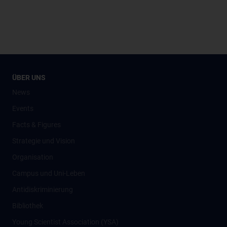
ÜBER UNS
News
Events
Facts & Figures
Strategie und Vision
Organisation
Campus und Uni-Leben
Antidiskriminierung
Bibliothek
Young Scientist Association (YSA)