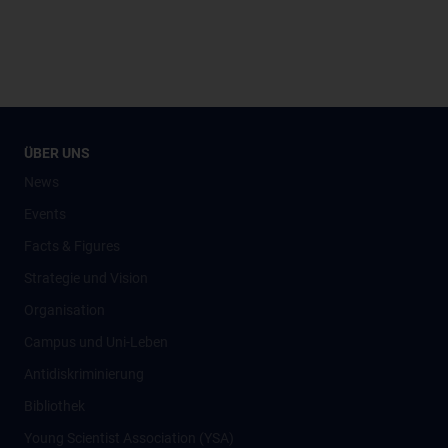
ÜBER UNS
News
Events
Facts & Figures
Strategie und Vision
Organisation
Campus und Uni-Leben
Antidiskriminierung
Bibliothek
Young Scientist Association (YSA)