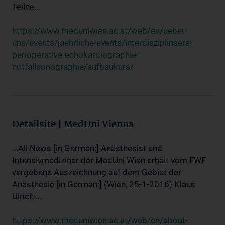
Teilne...
https://www.meduniwien.ac.at/web/en/ueber-
uns/events/jaehrliche-events/interdisziplinaere-
perioperative-echokardiographie-
notfallsonographie/aufbaukurs/
Detailsite | MedUni Vienna
...All News [in German:] Anästhesist und
Intensivmediziner der MedUni Wien erhält vom FWF
vergebene Auszeichnung auf dem Gebiet der
Anästhesie [in German:] (Wien, 25-1-2016) Klaus
Ulrich ...
https://www.meduniwien.ac.at/web/en/about-