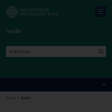
Skip
to
main
content
Suche
Home
Suche