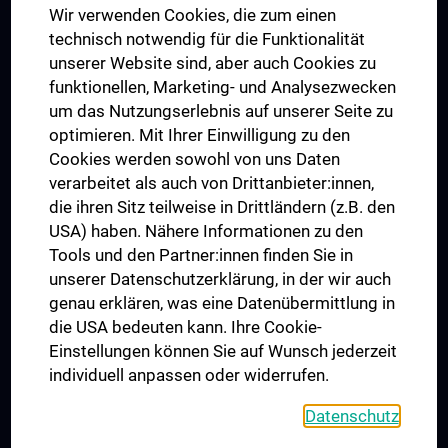
Wir verwenden Cookies, die zum einen
Graduiertentraining
technisch notwendig für die Funktionalität
Dual Career
unserer Website sind, aber auch Cookies zu
funktionellen, Marketing- und Analysezwecken
Trusted Reseach - Research Security - Foreign Interference
um das Nutzungserlebnis auf unserer Seite zu
UNESCO Lehrstuhl für Bioethik
optimieren. Mit Ihrer Einwilligung zu den
MUVI
Cookies werden sowohl von uns Daten
verarbeitet als auch von Drittanbieter:innen,
die ihren Sitz teilweise in Drittländern (z.B. den
USA) haben. Nähere Informationen zu den
Folgen Sie uns auf
Tools und den Partner:innen finden Sie in
unserer Datenschutzerklärung, in der wir auch
genau erklären, was eine Datenübermittlung in
die USA bedeuten kann. Ihre Cookie-
Einstellungen können Sie auf Wunsch jederzeit
individuell anpassen oder widerrufen.
PRESSE
JOBS
Datenschutz
MEDUNI SHOP