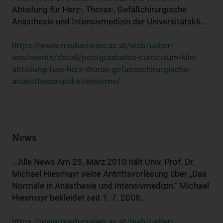
Abteilung für Herz-, Thorax-, Gefäßchirurgische
Anästhesie und Intensivmedizin der Universitätskli...
https://www.meduniwien.ac.at/web/ueber-
uns/events/detail/postgraduales-curriculum-klin-
abteilung-fuer-herz-thorax-gefaesschirurgische-
anaesthesie-und-intensivme/
News
...Alle News Am 25. März 2010 hält Univ. Prof. Dr.
Michael Hiesmayr seine Antrittsvorlesung über „Das
Normale in Anästhesie und Intensivmedizin.“ Michael
Hiesmayr bekleidet seit 1. 7. 2008...
https://www.meduniwien.ac.at/web/ueber-