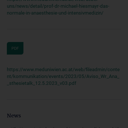
uns/news/detail/prof-dr-michael-hiesmayr-das-
normale-in-anaesthesie-und-intensivmedizin/
PDF
https://www.meduniwien.ac.at/web/fileadmin/conte
nt/kommunikation/events/2023/05/Aviso_Wr_Ana_
_sthesietalk_12.5.2023_v03.pdf
News