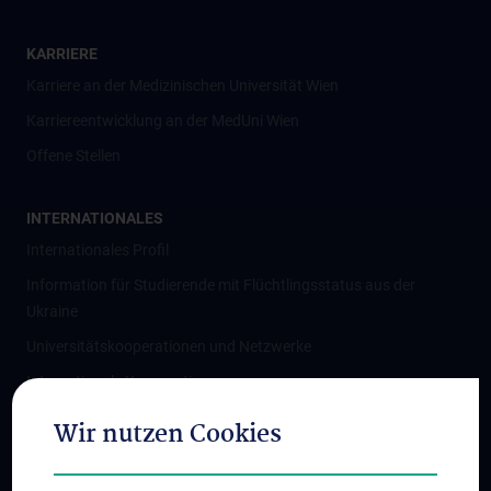
KARRIERE
Karriere an der Medizinischen Universität Wien
Karriereentwicklung an der MedUni Wien
Offene Stellen
INTERNATIONALES
Internationales Profil
Information für Studierende mit Flüchtlingsstatus aus der
Ukraine
Universitätskooperationen und Netzwerke
Internationale Kooperationen
Adjunct Professorships
Wir nutzen Cookies
Student & Staff Exchange
Das KPJ der MedUni Wien