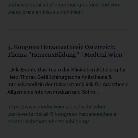
us/news/detailsite/in-german-gottfried-und-vera-
weiss-preis-an-klaus-ulrich-klein/
5. Kongress Herzanästhesie Österreich:
Thema "HerzensBildung" | MedUni Wien
...Alle Events Das Team der Klinischen Abteilung für
Herz-Thorax-Gefäßchirurgische Anästhesie &
Intensivmedizin der Universitätsklinik für Anästhesie,
Allgemeine Intensivmedizin und Schm...
https://www.meduniwien.ac.at/web/ueber-
uns/events/detail/5-kongress-herzanaesthesie-
oesterreich-thema-herzensbildung/