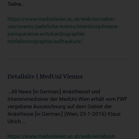
Teilne...
https://www.meduniwien.ac.at/web/en/ueber-
uns/events/jaehrliche-events/interdisziplinaere-
perioperative-echokardiographie-
notfallsonographie/aufbaukurs/
Detailsite | MedUni Vienna
...All News [in German:] Anästhesist und
Intensivmediziner der MedUni Wien erhält vom FWF
vergebene Auszeichnung auf dem Gebiet der
Anästhesie [in German:] (Wien, 25-1-2016) Klaus
Ulrich ...
https://www.meduniwien.ac.at/web/en/about-