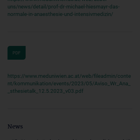
uns/news/detail/prof-dr-michael-hiesmayr-das-
normale-in-anaesthesie-und-intensivmedizin/
PDF
https://www.meduniwien.ac.at/web/fileadmin/conte
nt/kommunikation/events/2023/05/Aviso_Wr_Ana_
_sthesietalk_12.5.2023_v03.pdf
News