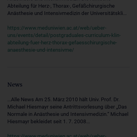
Abteilung für Herz-, Thorax-, Gefäßchirurgische
Anästhesie und Intensivmedizin der Universitätskli...
https://www.meduniwien.ac.at/web/ueber-
uns/events/detail/postgraduales-curriculum-klin-
abteilung-fuer-herz-thorax-gefaesschirurgische-
anaesthesie-und-intensivme/
News
...Alle News Am 25. März 2010 hält Univ. Prof. Dr.
Michael Hiesmayr seine Antrittsvorlesung über „Das
Normale in Anästhesie und Intensivmedizin.“ Michael
Hiesmayr bekleidet seit 1. 7. 2008...
https://www.meduniwien.ac.at/web/ueber-