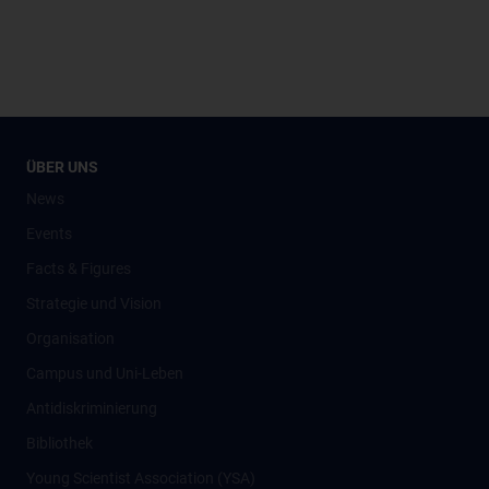
ÜBER UNS
News
Events
Facts & Figures
Strategie und Vision
Organisation
Campus und Uni-Leben
Antidiskriminierung
Bibliothek
Young Scientist Association (YSA)