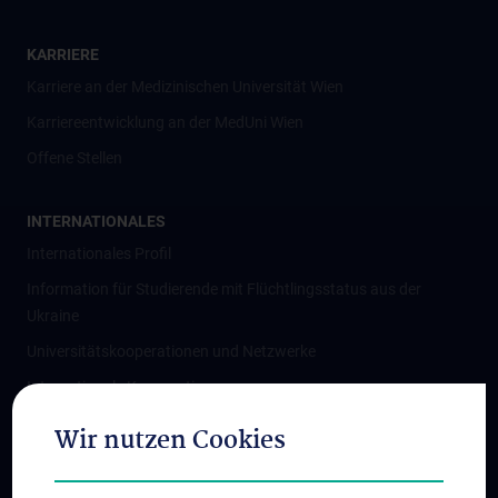
KARRIERE
Karriere an der Medizinischen Universität Wien
Karriereentwicklung an der MedUni Wien
Offene Stellen
INTERNATIONALES
Internationales Profil
Information für Studierende mit Flüchtlingsstatus aus der
Ukraine
Universitätskooperationen und Netzwerke
Internationale Kooperationen
Adjunct Professorships
Wir nutzen Cookies
Student & Staff Exchange
Das KPJ der MedUni Wien