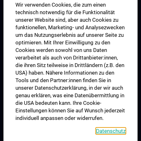
Wir verwenden Cookies, die zum einen
Graduiertentraining
technisch notwendig für die Funktionalität
Dual Career
unserer Website sind, aber auch Cookies zu
funktionellen, Marketing- und Analysezwecken
Trusted Reseach - Research Security - Foreign Interference
um das Nutzungserlebnis auf unserer Seite zu
UNESCO Lehrstuhl für Bioethik
optimieren. Mit Ihrer Einwilligung zu den
MUVI
Cookies werden sowohl von uns Daten
verarbeitet als auch von Drittanbieter:innen,
die ihren Sitz teilweise in Drittländern (z.B. den
USA) haben. Nähere Informationen zu den
Folgen Sie uns auf
Tools und den Partner:innen finden Sie in
unserer Datenschutzerklärung, in der wir auch
genau erklären, was eine Datenübermittlung in
die USA bedeuten kann. Ihre Cookie-
Einstellungen können Sie auf Wunsch jederzeit
individuell anpassen oder widerrufen.
PRESSE
JOBS
Datenschutz
MEDUNI SHOP