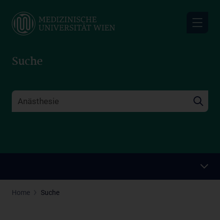
Skip
to
main
content
Suche
Home
Suche