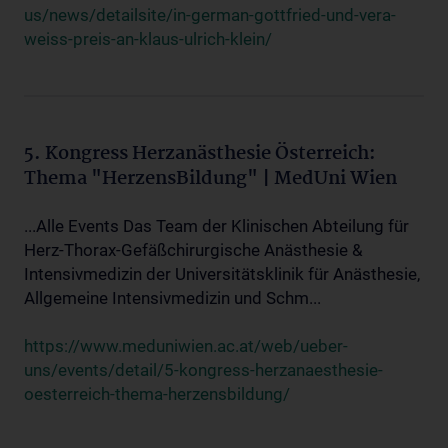
us/news/detailsite/in-german-gottfried-und-vera-
weiss-preis-an-klaus-ulrich-klein/
5. Kongress Herzanästhesie Österreich:
Thema "HerzensBildung" | MedUni Wien
...Alle Events Das Team der Klinischen Abteilung für
Herz-Thorax-Gefäßchirurgische Anästhesie &
Intensivmedizin der Universitätsklinik für Anästhesie,
Allgemeine Intensivmedizin und Schm...
https://www.meduniwien.ac.at/web/ueber-
uns/events/detail/5-kongress-herzanaesthesie-
oesterreich-thema-herzensbildung/