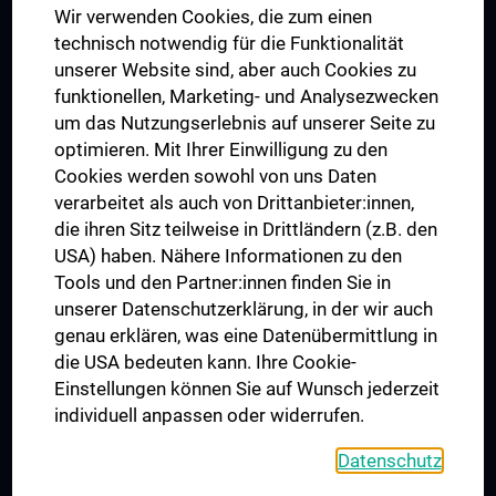
Wir verwenden Cookies, die zum einen
Graduiertentraining
technisch notwendig für die Funktionalität
Dual Career
unserer Website sind, aber auch Cookies zu
funktionellen, Marketing- und Analysezwecken
Trusted Reseach - Research Security - Foreign Interference
um das Nutzungserlebnis auf unserer Seite zu
UNESCO Lehrstuhl für Bioethik
optimieren. Mit Ihrer Einwilligung zu den
MUVI
Cookies werden sowohl von uns Daten
verarbeitet als auch von Drittanbieter:innen,
die ihren Sitz teilweise in Drittländern (z.B. den
USA) haben. Nähere Informationen zu den
Folgen Sie uns auf
Tools und den Partner:innen finden Sie in
unserer Datenschutzerklärung, in der wir auch
genau erklären, was eine Datenübermittlung in
die USA bedeuten kann. Ihre Cookie-
Einstellungen können Sie auf Wunsch jederzeit
individuell anpassen oder widerrufen.
PRESSE
JOBS
Datenschutz
MEDUNI SHOP