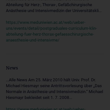
Abteilung für Herz-, Thorax-, Gefäßchirurgische
Anästhesie und Intensivmedizin der Universitätskli...
https://www.meduniwien.ac.at/web/ueber-
uns/events/detail/postgraduales-curriculum-klin-
abteilung-fuer-herz-thorax-gefaesschirurgische-
anaesthesie-und-intensivme/
News
...Alle News Am 25. März 2010 hält Univ. Prof. Dr.
Michael Hiesmayr seine Antrittsvorlesung über „Das
Normale in Anästhesie und Intensivmedizin.“ Michael
Hiesmayr bekleidet seit 1. 7. 2008...
https://www.meduniwien.ac.at/web/ueber-