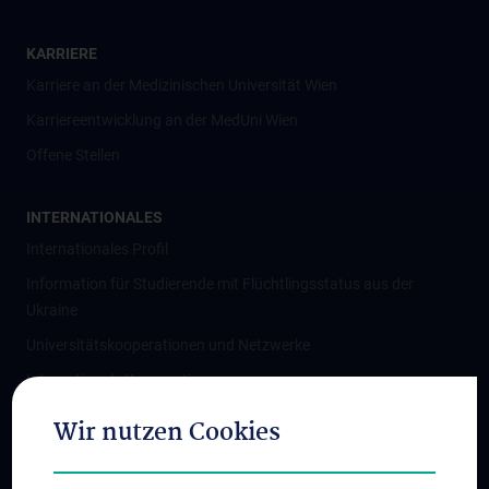
KARRIERE
Karriere an der Medizinischen Universität Wien
Karriereentwicklung an der MedUni Wien
Offene Stellen
INTERNATIONALES
Internationales Profil
Information für Studierende mit Flüchtlingsstatus aus der
Ukraine
Universitätskooperationen und Netzwerke
Internationale Kooperationen
Adjunct Professorships
Wir nutzen Cookies
Student & Staff Exchange
Das KPJ der MedUni Wien