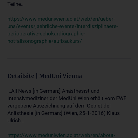
Teilne...
https://www.meduniwien.ac.at/web/en/ueber-
uns/events/jaehrliche-events/interdisziplinaere-
perioperative-echokardiographie-
notfallsonographie/aufbaukurs/
Detailsite | MedUni Vienna
...All News [in German:] Anästhesist und
Intensivmediziner der MedUni Wien erhält vom FWF
vergebene Auszeichnung auf dem Gebiet der
Anästhesie [in German:] (Wien, 25-1-2016) Klaus
Ulrich ...
https://www.meduniwien.ac.at/web/en/about-