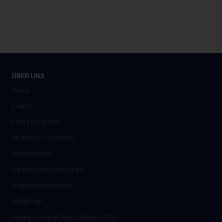
ÜBER UNS
News
Events
Facts & Figures
Strategie und Vision
Organisation
Campus und Uni-Leben
Antidiskriminierung
Bibliothek
Young Scientist Association (YSA)