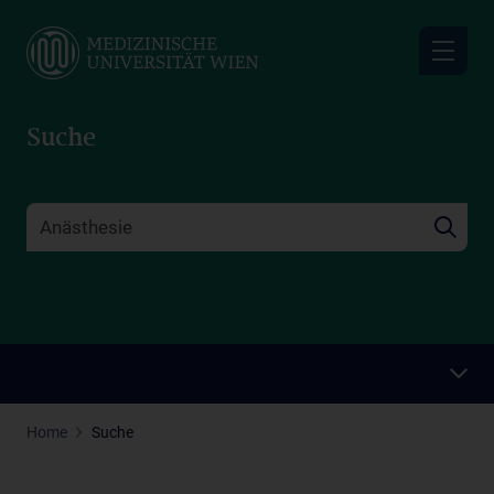
Skip
to
main
content
Suche
Home
Suche