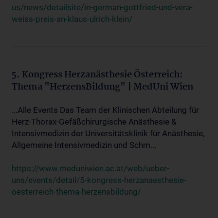
us/news/detailsite/in-german-gottfried-und-vera-
weiss-preis-an-klaus-ulrich-klein/
5. Kongress Herzanästhesie Österreich:
Thema "HerzensBildung" | MedUni Wien
...Alle Events Das Team der Klinischen Abteilung für
Herz-Thorax-Gefäßchirurgische Anästhesie &
Intensivmedizin der Universitätsklinik für Anästhesie,
Allgemeine Intensivmedizin und Schm...
https://www.meduniwien.ac.at/web/ueber-
uns/events/detail/5-kongress-herzanaesthesie-
oesterreich-thema-herzensbildung/