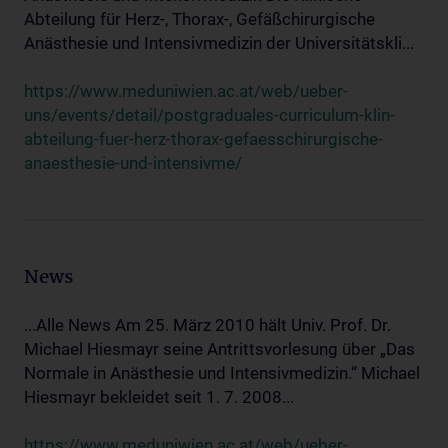
Abteilung für Herz-, Thorax-, Gefäßchirurgische
Anästhesie und Intensivmedizin der Universitätskli...
https://www.meduniwien.ac.at/web/ueber-
uns/events/detail/postgraduales-curriculum-klin-
abteilung-fuer-herz-thorax-gefaesschirurgische-
anaesthesie-und-intensivme/
News
...Alle News Am 25. März 2010 hält Univ. Prof. Dr.
Michael Hiesmayr seine Antrittsvorlesung über „Das
Normale in Anästhesie und Intensivmedizin.“ Michael
Hiesmayr bekleidet seit 1. 7. 2008...
https://www.meduniwien.ac.at/web/ueber-