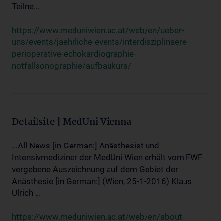
Teilne...
https://www.meduniwien.ac.at/web/en/ueber-
uns/events/jaehrliche-events/interdisziplinaere-
perioperative-echokardiographie-
notfallsonographie/aufbaukurs/
Detailsite | MedUni Vienna
...All News [in German:] Anästhesist und
Intensivmediziner der MedUni Wien erhält vom FWF
vergebene Auszeichnung auf dem Gebiet der
Anästhesie [in German:] (Wien, 25-1-2016) Klaus
Ulrich ...
https://www.meduniwien.ac.at/web/en/about-