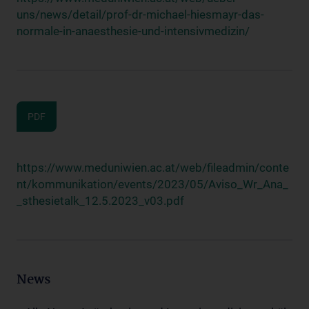
uns/news/detail/prof-dr-michael-hiesmayr-das-
normale-in-anaesthesie-und-intensivmedizin/
PDF
https://www.meduniwien.ac.at/web/fileadmin/conte
nt/kommunikation/events/2023/05/Aviso_Wr_Ana_
_sthesietalk_12.5.2023_v03.pdf
News