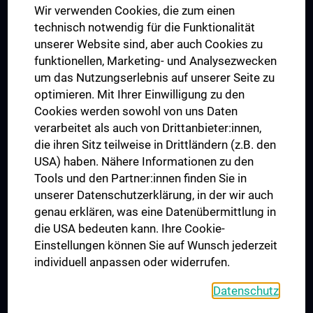
Wir verwenden Cookies, die zum einen
Graduiertentraining
technisch notwendig für die Funktionalität
Dual Career
unserer Website sind, aber auch Cookies zu
funktionellen, Marketing- und Analysezwecken
Trusted Reseach - Research Security - Foreign Interference
um das Nutzungserlebnis auf unserer Seite zu
UNESCO Lehrstuhl für Bioethik
optimieren. Mit Ihrer Einwilligung zu den
MUVI
Cookies werden sowohl von uns Daten
verarbeitet als auch von Drittanbieter:innen,
die ihren Sitz teilweise in Drittländern (z.B. den
USA) haben. Nähere Informationen zu den
Folgen Sie uns auf
Tools und den Partner:innen finden Sie in
unserer Datenschutzerklärung, in der wir auch
genau erklären, was eine Datenübermittlung in
die USA bedeuten kann. Ihre Cookie-
Einstellungen können Sie auf Wunsch jederzeit
individuell anpassen oder widerrufen.
PRESSE
JOBS
Datenschutz
MEDUNI SHOP