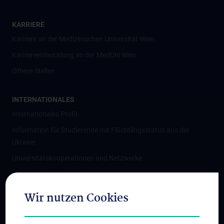
KARRIERE
Karriere an der Medizinischen Universität Wien
Karriereentwicklung an der MedUni Wien
Offene Stellen
INTERNATIONALES
Internationales Profil
Information für Studierende mit Flüchtlingsstatus aus der
Ukraine
Universitätskooperationen und Netzwerke
Internationale Kooperationen
Adjunct Professorships
Wir nutzen Cookies
Student & Staff Exchange
Das KPJ der MedUni Wien