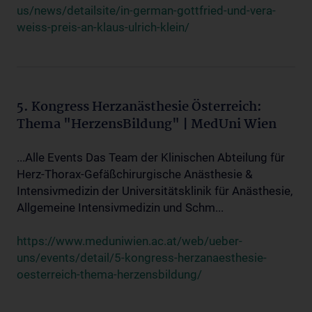
us/news/detailsite/in-german-gottfried-und-vera-
weiss-preis-an-klaus-ulrich-klein/
5. Kongress Herzanästhesie Österreich:
Thema "HerzensBildung" | MedUni Wien
...Alle Events Das Team der Klinischen Abteilung für
Herz-Thorax-Gefäßchirurgische Anästhesie &
Intensivmedizin der Universitätsklinik für Anästhesie,
Allgemeine Intensivmedizin und Schm...
https://www.meduniwien.ac.at/web/ueber-
uns/events/detail/5-kongress-herzanaesthesie-
oesterreich-thema-herzensbildung/