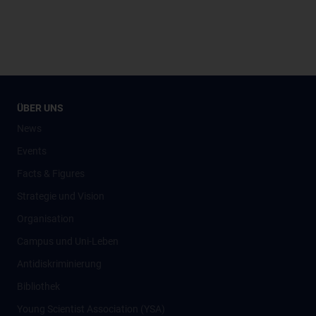
ÜBER UNS
News
Events
Facts & Figures
Strategie und Vision
Organisation
Campus und Uni-Leben
Antidiskriminierung
Bibliothek
Young Scientist Association (YSA)