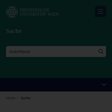
Skip
to
main
content
Suche
Home
Suche