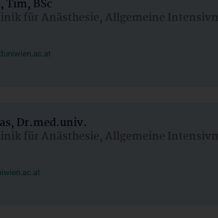
, Tim, BSc
linik für Anästhesie, Allgemeine Intensi
uniwien.ac.at
as, Dr.med.univ.
linik für Anästhesie, Allgemeine Intensi
wien.ac.at