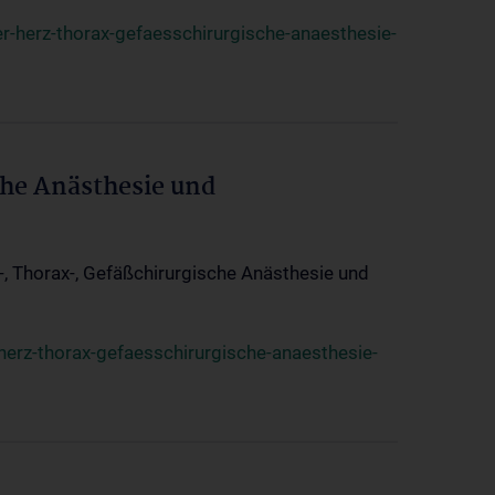
r-herz-thorax-gefaesschirurgische-anaesthesie-
che Anästhesie und
z-, Thorax-, Gefäßchirurgische Anästhesie und
herz-thorax-gefaesschirurgische-anaesthesie-