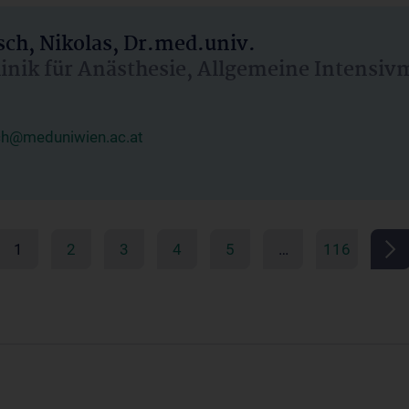
ch, Nikolas, Dr.med.univ.
linik für Anästhesie, Allgemeine Intensi
ch@meduniwien.ac.at
1
2
3
4
5
…
116