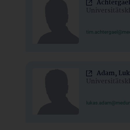
Achtergael
Universitätsk
tim.achtergael@med
Adam, Luk
Universitätsk
lukas.adam@meduni