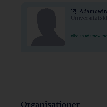
Adamowits
Universitätsk
nikolas.adamowits
Organisationen