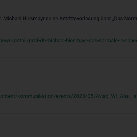
Dr. Michael Hiesmayr seine Antrittsvorlesung über „Das Norm
ews/detail/prof-dr-michael-hiesmayr-das-normale-in-anaes
/content/kommunikation/events/2023/05/Aviso_Wr_Ana__st