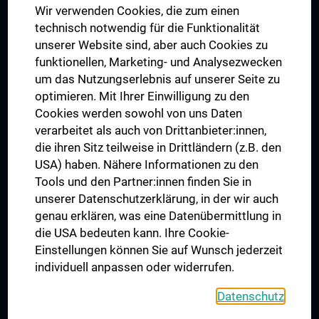
Wir verwenden Cookies, die zum einen
Graduiertentraining
technisch notwendig für die Funktionalität
Dual Career
unserer Website sind, aber auch Cookies zu
funktionellen, Marketing- und Analysezwecken
Trusted Reseach - Research Security - Foreign Interference
um das Nutzungserlebnis auf unserer Seite zu
UNESCO Lehrstuhl für Bioethik
optimieren. Mit Ihrer Einwilligung zu den
MUVI
Cookies werden sowohl von uns Daten
verarbeitet als auch von Drittanbieter:innen,
die ihren Sitz teilweise in Drittländern (z.B. den
USA) haben. Nähere Informationen zu den
Folgen Sie uns auf
Tools und den Partner:innen finden Sie in
unserer Datenschutzerklärung, in der wir auch
genau erklären, was eine Datenübermittlung in
die USA bedeuten kann. Ihre Cookie-
Einstellungen können Sie auf Wunsch jederzeit
individuell anpassen oder widerrufen.
PRESSE
JOBS
Datenschutz
MEDUNI SHOP