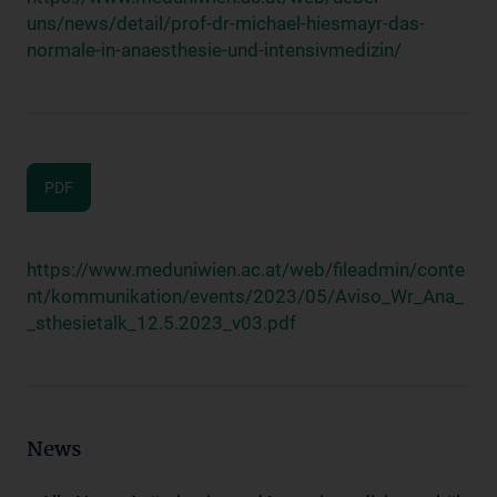
uns/news/detail/prof-dr-michael-hiesmayr-das-
normale-in-anaesthesie-und-intensivmedizin/
PDF
https://www.meduniwien.ac.at/web/fileadmin/conte
nt/kommunikation/events/2023/05/Aviso_Wr_Ana_
_sthesietalk_12.5.2023_v03.pdf
News