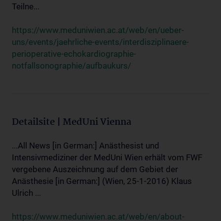
Teilne...
https://www.meduniwien.ac.at/web/en/ueber-
uns/events/jaehrliche-events/interdisziplinaere-
perioperative-echokardiographie-
notfallsonographie/aufbaukurs/
Detailsite | MedUni Vienna
...All News [in German:] Anästhesist und
Intensivmediziner der MedUni Wien erhält vom FWF
vergebene Auszeichnung auf dem Gebiet der
Anästhesie [in German:] (Wien, 25-1-2016) Klaus
Ulrich ...
https://www.meduniwien.ac.at/web/en/about-