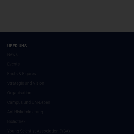
ÜBER UNS
News
Events
Facts & Figures
Strategie und Vision
Organisation
Campus und Uni-Leben
Antidiskriminierung
Bibliothek
Young Scientist Association (YSA)