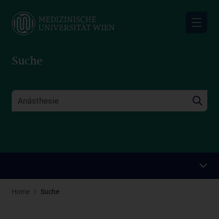
Skip
to
main
content
Suche
Home
Suche