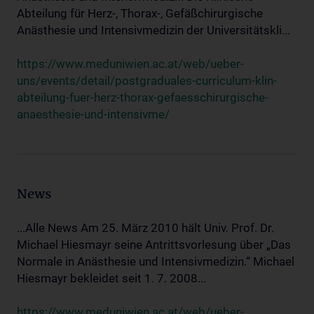
Abteilung für Herz-, Thorax-, Gefäßchirurgische
Anästhesie und Intensivmedizin der Universitätskli...
https://www.meduniwien.ac.at/web/ueber-
uns/events/detail/postgraduales-curriculum-klin-
abteilung-fuer-herz-thorax-gefaesschirurgische-
anaesthesie-und-intensivme/
News
...Alle News Am 25. März 2010 hält Univ. Prof. Dr.
Michael Hiesmayr seine Antrittsvorlesung über „Das
Normale in Anästhesie und Intensivmedizin.“ Michael
Hiesmayr bekleidet seit 1. 7. 2008...
https://www.meduniwien.ac.at/web/ueber-