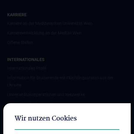
KARRIERE
Karriere an der Medizinischen Universität Wien
Karriereentwicklung an der MedUni Wien
Offene Stellen
INTERNATIONALES
Internationales Profil
Information für Studierende mit Flüchtlingsstatus aus der
Ukraine
Universitätskooperationen und Netzwerke
Internationale Kooperationen
Adjunct Professorships
Wir nutzen Cookies
Student & Staff Exchange
Das KPJ der MedUni Wien