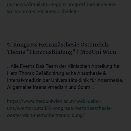
us/news/detailsite/in-german-gottfried-und-vera-
weiss-preis-an-klaus-ulrich-klein/
5. Kongress Herzanästhesie Österreich:
Thema "HerzensBildung" | MedUni Wien
...Alle Events Das Team der Klinischen Abteilung für
Herz-Thorax-Gefäßchirurgische Anästhesie &
Intensivmedizin der Universitätsklinik für Anästhesie,
Allgemeine Intensivmedizin und Schm...
https://www.meduniwien.ac.at/web/ueber-
uns/events/detail/5-kongress-herzanaesthesie-
oesterreich-thema-herzensbildung/