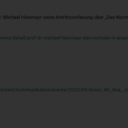
Dr. Michael Hiesmayr seine Antrittsvorlesung über „Das Norm
ews/detail/prof-dr-michael-hiesmayr-das-normale-in-anaes
/content/kommunikation/events/2023/05/Aviso_Wr_Ana__st