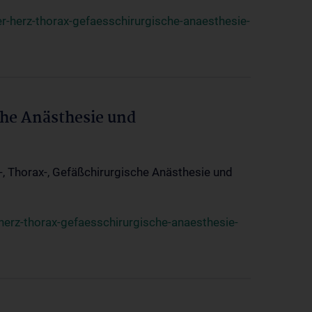
r-herz-thorax-gefaesschirurgische-anaesthesie-
che Anästhesie und
z-, Thorax-, Gefäßchirurgische Anästhesie und
herz-thorax-gefaesschirurgische-anaesthesie-