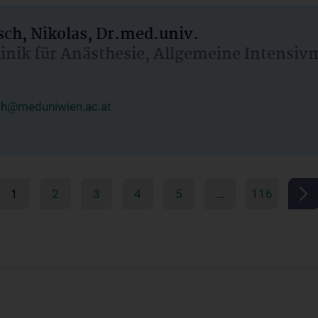
ch, Nikolas, Dr.med.univ.
linik für Anästhesie, Allgemeine Intensi
ch@meduniwien.ac.at
1
2
3
4
5
…
116