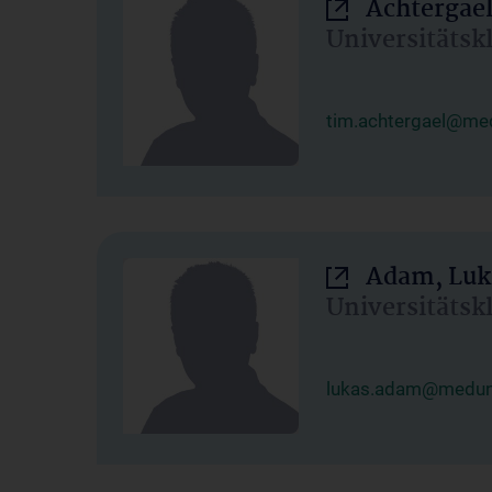
Achtergael
Universitätsk
tim.achtergael@med
Adam, Luk
Universitätsk
lukas.adam@meduni