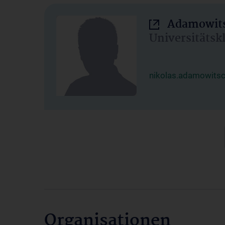
Adamowits
Universitätsk
nikolas.adamowits
Organisationen