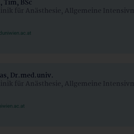
, Tim, BSc
linik für Anästhesie, Allgemeine Intensi
uniwien.ac.at
as, Dr.med.univ.
linik für Anästhesie, Allgemeine Intensi
wien.ac.at