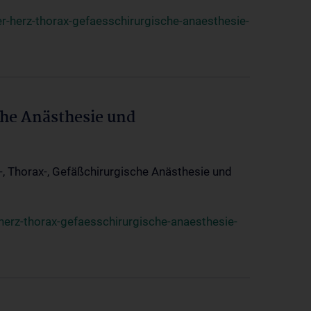
r-herz-thorax-gefaesschirurgische-anaesthesie-
che Anästhesie und
z-, Thorax-, Gefäßchirurgische Anästhesie und
herz-thorax-gefaesschirurgische-anaesthesie-