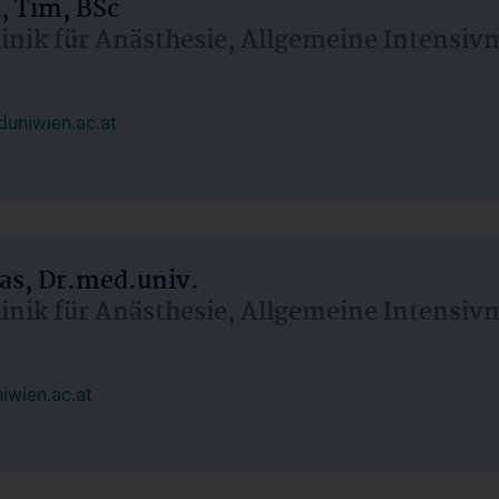
, Tim, BSc
linik für Anästhesie, Allgemeine Intensi
uniwien.ac.at
as, Dr.med.univ.
linik für Anästhesie, Allgemeine Intensi
wien.ac.at