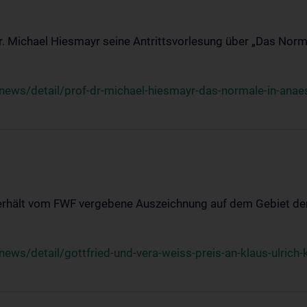
Dr. Michael Hiesmayr seine Antrittsvorlesung über „Das Norm
ews/detail/prof-dr-michael-hiesmayr-das-normale-in-anaes
 erhält vom FWF vergebene Auszeichnung auf dem Gebiet der
s/detail/gottfried-und-vera-weiss-preis-an-klaus-ulrich-k