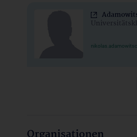
Adamowits
Universitätsk
nikolas.adamowits
Organisationen