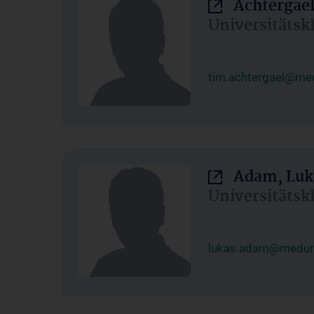
Achtergael
Universitätsk
tim.achtergael@med
Adam, Luk
Universitätsk
lukas.adam@meduni