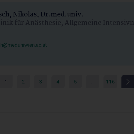
ch, Nikolas, Dr.med.univ.
linik für Anästhesie, Allgemeine Intensi
ch@meduniwien.ac.at
1
2
3
4
5
…
116