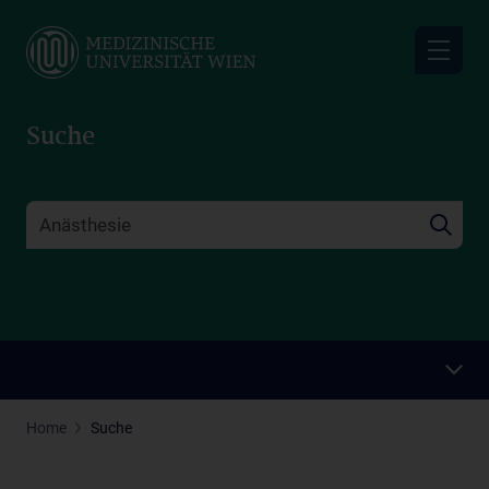
Skip
to
main
content
Suche
Home
Suche