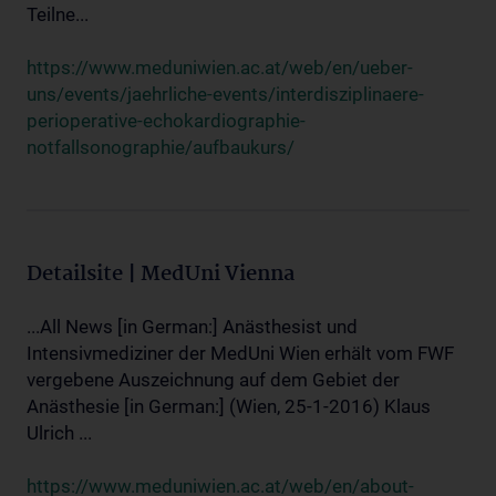
Teilne...
https://www.meduniwien.ac.at/web/en/ueber-
uns/events/jaehrliche-events/interdisziplinaere-
perioperative-echokardiographie-
notfallsonographie/aufbaukurs/
Detailsite | MedUni Vienna
...All News [in German:] Anästhesist und
Intensivmediziner der MedUni Wien erhält vom FWF
vergebene Auszeichnung auf dem Gebiet der
Anästhesie [in German:] (Wien, 25-1-2016) Klaus
Ulrich ...
https://www.meduniwien.ac.at/web/en/about-