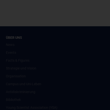
ÜBER UNS
News
Events
Facts & Figures
Strategie und Vision
Organisation
Campus und Uni-Leben
Antidiskriminierung
Bibliothek
Young Scientist Association (YSA)