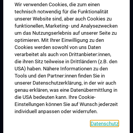
Wir verwenden Cookies, die zum einen
Graduiertentraining
technisch notwendig für die Funktionalität
Dual Career
unserer Website sind, aber auch Cookies zu
funktionellen, Marketing- und Analysezwecken
Trusted Reseach - Research Security - Foreign Interference
um das Nutzungserlebnis auf unserer Seite zu
UNESCO Lehrstuhl für Bioethik
optimieren. Mit Ihrer Einwilligung zu den
MUVI
Cookies werden sowohl von uns Daten
verarbeitet als auch von Drittanbieter:innen,
die ihren Sitz teilweise in Drittländern (z.B. den
USA) haben. Nähere Informationen zu den
Folgen Sie uns auf
Tools und den Partner:innen finden Sie in
unserer Datenschutzerklärung, in der wir auch
genau erklären, was eine Datenübermittlung in
die USA bedeuten kann. Ihre Cookie-
Einstellungen können Sie auf Wunsch jederzeit
individuell anpassen oder widerrufen.
PRESSE
JOBS
Datenschutz
MEDUNI SHOP