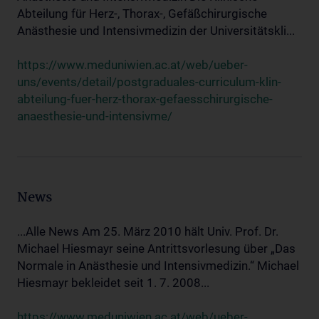
Abteilung für Herz-, Thorax-, Gefäßchirurgische
Anästhesie und Intensivmedizin der Universitätskli...
https://www.meduniwien.ac.at/web/ueber-
uns/events/detail/postgraduales-curriculum-klin-
abteilung-fuer-herz-thorax-gefaesschirurgische-
anaesthesie-und-intensivme/
News
...Alle News Am 25. März 2010 hält Univ. Prof. Dr.
Michael Hiesmayr seine Antrittsvorlesung über „Das
Normale in Anästhesie und Intensivmedizin.“ Michael
Hiesmayr bekleidet seit 1. 7. 2008...
https://www.meduniwien.ac.at/web/ueber-