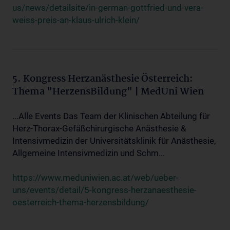
us/news/detailsite/in-german-gottfried-und-vera-
weiss-preis-an-klaus-ulrich-klein/
5. Kongress Herzanästhesie Österreich:
Thema "HerzensBildung" | MedUni Wien
...Alle Events Das Team der Klinischen Abteilung für
Herz-Thorax-Gefäßchirurgische Anästhesie &
Intensivmedizin der Universitätsklinik für Anästhesie,
Allgemeine Intensivmedizin und Schm...
https://www.meduniwien.ac.at/web/ueber-
uns/events/detail/5-kongress-herzanaesthesie-
oesterreich-thema-herzensbildung/