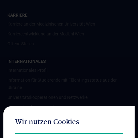
KARRIERE
Karriere an der Medizinischen Universität Wien
Karriereentwicklung an der MedUni Wien
Offene Stellen
INTERNATIONALES
Internationales Profil
Information für Studierende mit Flüchtlingsstatus aus der
Ukraine
Universitätskooperationen und Netzwerke
Internationale Kooperationen
Adjunct Professorships
Wir nutzen Cookies
Student & Staff Exchange
Das KPJ der MedUni Wien