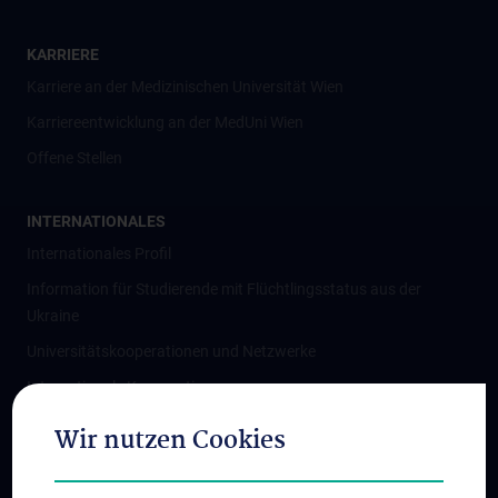
KARRIERE
Karriere an der Medizinischen Universität Wien
Karriereentwicklung an der MedUni Wien
Offene Stellen
INTERNATIONALES
Internationales Profil
Information für Studierende mit Flüchtlingsstatus aus der
Ukraine
Universitätskooperationen und Netzwerke
Internationale Kooperationen
Adjunct Professorships
Wir nutzen Cookies
Student & Staff Exchange
Das KPJ der MedUni Wien