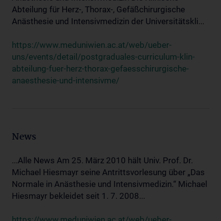
Abteilung für Herz-, Thorax-, Gefäßchirurgische
Anästhesie und Intensivmedizin der Universitätskli...
https://www.meduniwien.ac.at/web/ueber-
uns/events/detail/postgraduales-curriculum-klin-
abteilung-fuer-herz-thorax-gefaesschirurgische-
anaesthesie-und-intensivme/
News
...Alle News Am 25. März 2010 hält Univ. Prof. Dr.
Michael Hiesmayr seine Antrittsvorlesung über „Das
Normale in Anästhesie und Intensivmedizin.“ Michael
Hiesmayr bekleidet seit 1. 7. 2008...
https://www.meduniwien.ac.at/web/ueber-