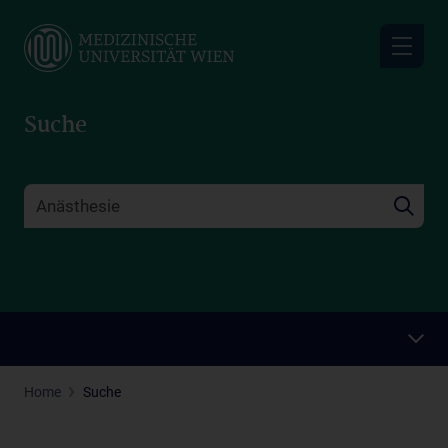
Skip
to
main
content
Suche
Home
Suche