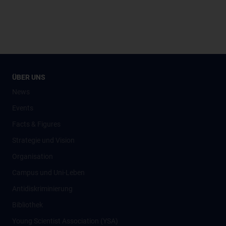
ÜBER UNS
News
Events
Facts & Figures
Strategie und Vision
Organisation
Campus und Uni-Leben
Antidiskriminierung
Bibliothek
Young Scientist Association (YSA)