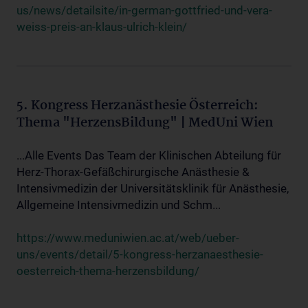
us/news/detailsite/in-german-gottfried-und-vera-
weiss-preis-an-klaus-ulrich-klein/
5. Kongress Herzanästhesie Österreich:
Thema "HerzensBildung" | MedUni Wien
...Alle Events Das Team der Klinischen Abteilung für
Herz-Thorax-Gefäßchirurgische Anästhesie &
Intensivmedizin der Universitätsklinik für Anästhesie,
Allgemeine Intensivmedizin und Schm...
https://www.meduniwien.ac.at/web/ueber-
uns/events/detail/5-kongress-herzanaesthesie-
oesterreich-thema-herzensbildung/