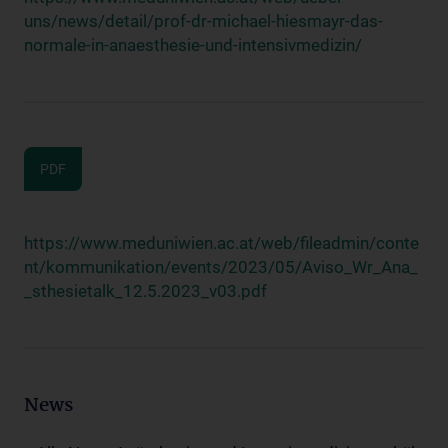
uns/news/detail/prof-dr-michael-hiesmayr-das-
normale-in-anaesthesie-und-intensivmedizin/
PDF
https://www.meduniwien.ac.at/web/fileadmin/conte
nt/kommunikation/events/2023/05/Aviso_Wr_Ana_
_sthesietalk_12.5.2023_v03.pdf
News