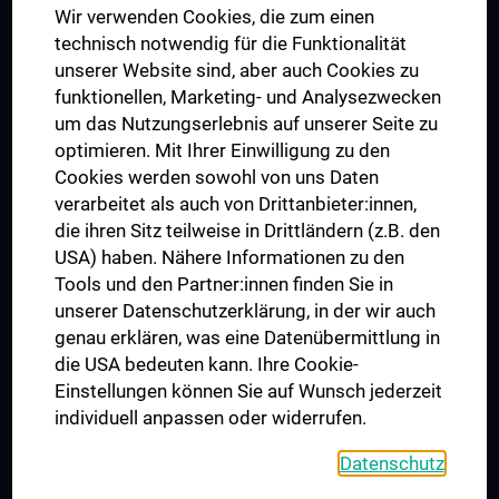
Wir verwenden Cookies, die zum einen
Graduiertentraining
technisch notwendig für die Funktionalität
Dual Career
unserer Website sind, aber auch Cookies zu
funktionellen, Marketing- und Analysezwecken
Trusted Reseach - Research Security - Foreign Interference
um das Nutzungserlebnis auf unserer Seite zu
UNESCO Lehrstuhl für Bioethik
optimieren. Mit Ihrer Einwilligung zu den
MUVI
Cookies werden sowohl von uns Daten
verarbeitet als auch von Drittanbieter:innen,
die ihren Sitz teilweise in Drittländern (z.B. den
USA) haben. Nähere Informationen zu den
Folgen Sie uns auf
Tools und den Partner:innen finden Sie in
unserer Datenschutzerklärung, in der wir auch
genau erklären, was eine Datenübermittlung in
die USA bedeuten kann. Ihre Cookie-
Einstellungen können Sie auf Wunsch jederzeit
individuell anpassen oder widerrufen.
PRESSE
JOBS
Datenschutz
MEDUNI SHOP