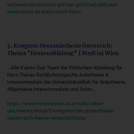
us/news/detailsite/in-german-gottfried-und-vera-
weiss-preis-an-klaus-ulrich-klein/
5. Kongress Herzanästhesie Österreich:
Thema "HerzensBildung" | MedUni Wien
...Alle Events Das Team der Klinischen Abteilung für
Herz-Thorax-Gefäßchirurgische Anästhesie &
Intensivmedizin der Universitätsklinik für Anästhesie,
Allgemeine Intensivmedizin und Schm...
https://www.meduniwien.ac.at/web/ueber-
uns/events/detail/5-kongress-herzanaesthesie-
oesterreich-thema-herzensbildung/