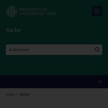
Skip
to
main
content
Suche
Home
Suche