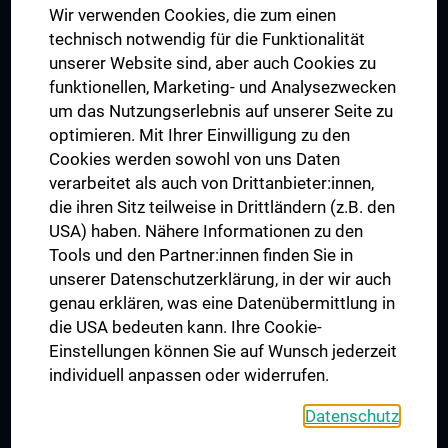
Wir verwenden Cookies, die zum einen
Graduiertentraining
technisch notwendig für die Funktionalität
Dual Career
unserer Website sind, aber auch Cookies zu
funktionellen, Marketing- und Analysezwecken
Trusted Reseach - Research Security - Foreign Interference
um das Nutzungserlebnis auf unserer Seite zu
UNESCO Lehrstuhl für Bioethik
optimieren. Mit Ihrer Einwilligung zu den
MUVI
Cookies werden sowohl von uns Daten
verarbeitet als auch von Drittanbieter:innen,
die ihren Sitz teilweise in Drittländern (z.B. den
USA) haben. Nähere Informationen zu den
Folgen Sie uns auf
Tools und den Partner:innen finden Sie in
unserer Datenschutzerklärung, in der wir auch
genau erklären, was eine Datenübermittlung in
die USA bedeuten kann. Ihre Cookie-
Einstellungen können Sie auf Wunsch jederzeit
individuell anpassen oder widerrufen.
PRESSE
JOBS
Datenschutz
MEDUNI SHOP