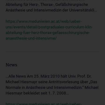
Abteilung für Herz-, Thorax-, Gefäßchirurgische
Anästhesie und Intensivmedizin der Universitätskli...
https://www.meduniwien.ac.at/web/ueber-
uns/events/detail/postgraduales-curriculum-klin-
abteilung-fuer-herz-thorax-gefaesschirurgische-
anaesthesie-und-intensivme/
News
...Alle News Am 25. März 2010 hält Univ. Prof. Dr.
Michael Hiesmayr seine Antrittsvorlesung über „Das
Normale in Anästhesie und Intensivmedizin.“ Michael
Hiesmayr bekleidet seit 1. 7. 2008...
https://www.meduniwien.ac.at/web/ueber-