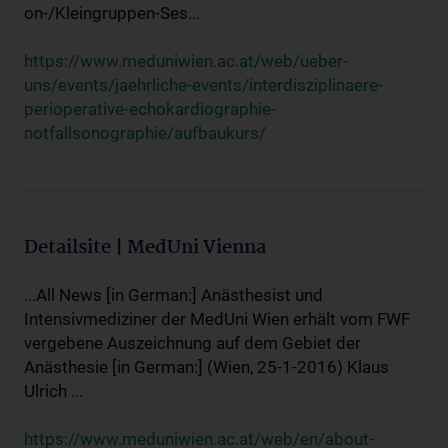
on-/Kleingruppen-Ses...
https://www.meduniwien.ac.at/web/ueber-
uns/events/jaehrliche-events/interdisziplinaere-
perioperative-echokardiographie-
notfallsonographie/aufbaukurs/
Detailsite | MedUni Vienna
...All News [in German:] Anästhesist und
Intensivmediziner der MedUni Wien erhält vom FWF
vergebene Auszeichnung auf dem Gebiet der
Anästhesie [in German:] (Wien, 25-1-2016) Klaus
Ulrich ...
https://www.meduniwien.ac.at/web/en/about-