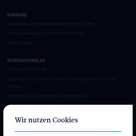
KARRIERE
Karriere an der Medizinischen Universität Wien
Karriereentwicklung an der MedUni Wien
Offene Stellen
INTERNATIONALES
Internationales Profil
Information für Studierende mit Flüchtlingsstatus aus der
Ukraine
Universitätskooperationen und Netzwerke
Internationale Kooperationen
Adjunct Professorships
Wir nutzen Cookies
Student & Staff Exchange
Das KPJ der MedUni Wien