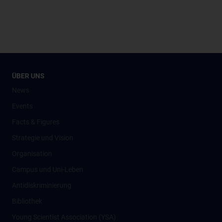
ÜBER UNS
News
Events
Facts & Figures
Strategie und Vision
Organisation
Campus und Uni-Leben
Antidiskriminierung
Bibliothek
Young Scientist Association (YSA)