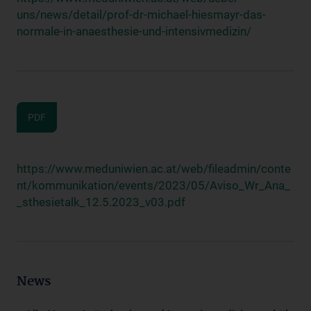
uns/news/detail/prof-dr-michael-hiesmayr-das-
normale-in-anaesthesie-und-intensivmedizin/
PDF
https://www.meduniwien.ac.at/web/fileadmin/conte
nt/kommunikation/events/2023/05/Aviso_Wr_Ana_
_sthesietalk_12.5.2023_v03.pdf
News