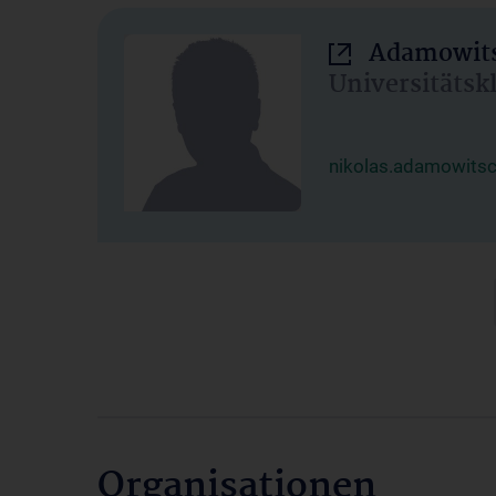
Adamowits
Universitätsk
nikolas.adamowits
Organisationen