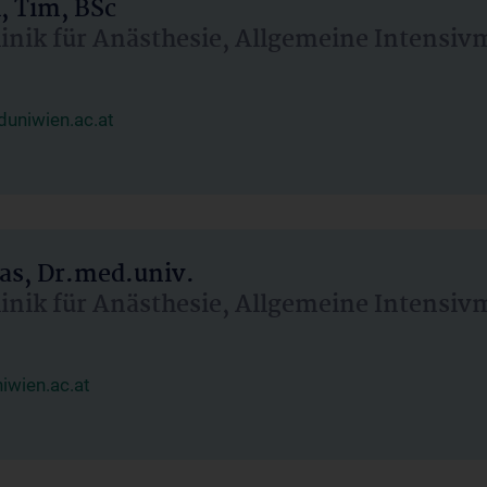
, Tim, BSc
linik für Anästhesie, Allgemeine Intensi
uniwien.ac.at
as, Dr.med.univ.
linik für Anästhesie, Allgemeine Intensi
wien.ac.at