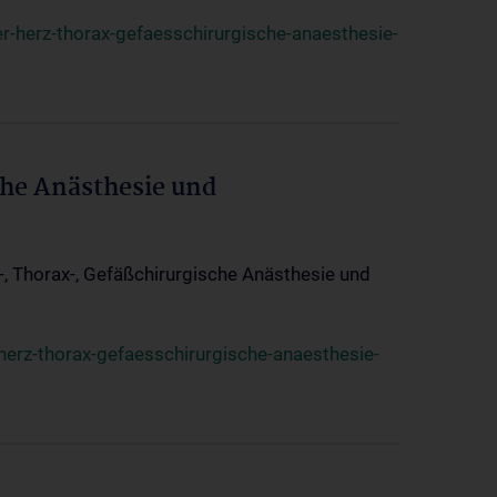
r-herz-thorax-gefaesschirurgische-anaesthesie-
che Anästhesie und
z-, Thorax-, Gefäßchirurgische Anästhesie und
herz-thorax-gefaesschirurgische-anaesthesie-