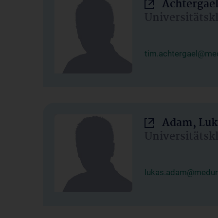
Achtergael
Universitätsk
tim.achtergael@med
Adam, Luk
Universitätsk
lukas.adam@meduni