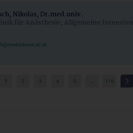
ch, Nikolas, Dr.med.univ.
linik für Anästhesie, Allgemeine Intensi
ch@meduniwien.ac.at
1
2
3
4
5
…
116