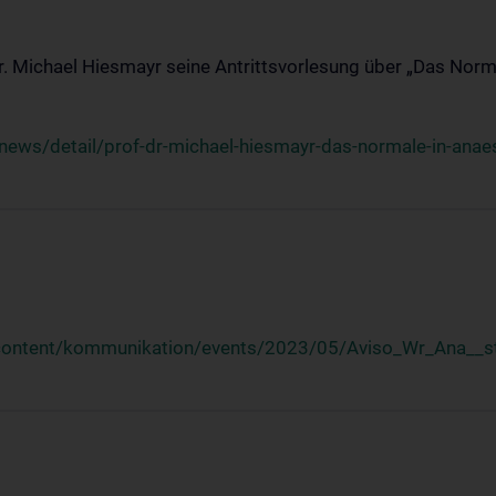
Dr. Michael Hiesmayr seine Antrittsvorlesung über „Das Norm
ews/detail/prof-dr-michael-hiesmayr-das-normale-in-anaes
/content/kommunikation/events/2023/05/Aviso_Wr_Ana__st