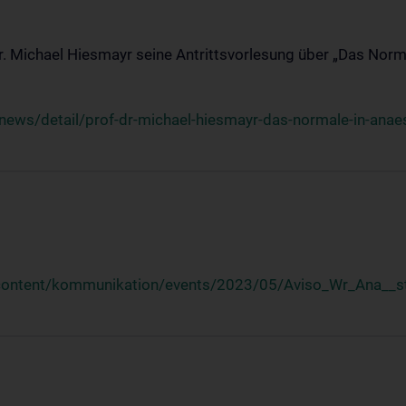
Dr. Michael Hiesmayr seine Antrittsvorlesung über „Das Norm
ews/detail/prof-dr-michael-hiesmayr-das-normale-in-anaes
/content/kommunikation/events/2023/05/Aviso_Wr_Ana__st