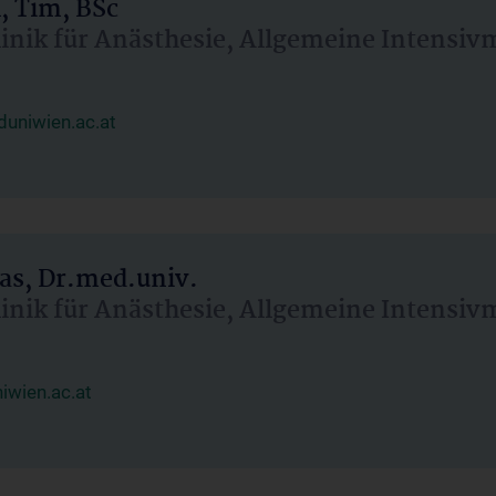
, Tim, BSc
linik für Anästhesie, Allgemeine Intensi
uniwien.ac.at
as, Dr.med.univ.
linik für Anästhesie, Allgemeine Intensi
wien.ac.at