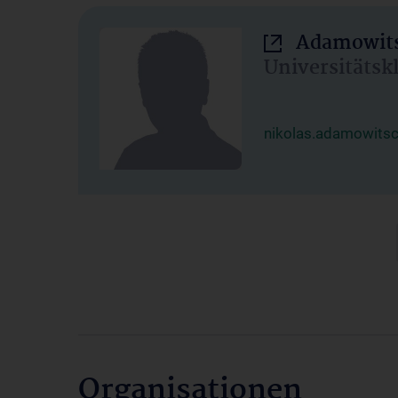
Adamowits
Universitätsk
nikolas.adamowits
Organisationen