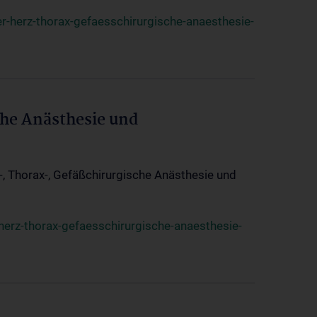
r-herz-thorax-gefaesschirurgische-anaesthesie-
che Anästhesie und
z-, Thorax-, Gefäßchirurgische Anästhesie und
herz-thorax-gefaesschirurgische-anaesthesie-