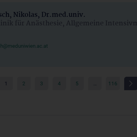
ch, Nikolas, Dr.med.univ.
linik für Anästhesie, Allgemeine Intensi
ch@meduniwien.ac.at
1
2
3
4
5
…
116