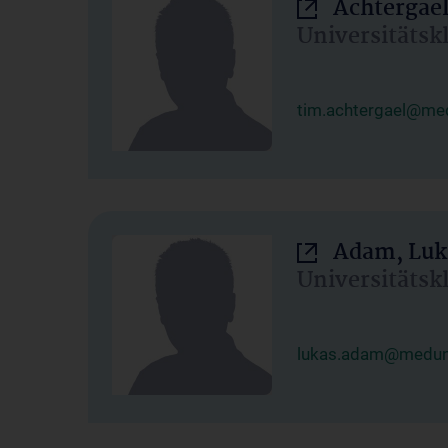
Achtergael
Universitätsk
tim.achtergael@med
Adam, Luk
Universitätsk
lukas.adam@meduni