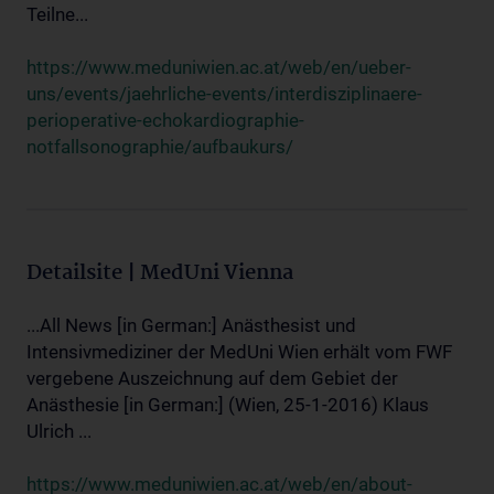
Teilne...
https://www.meduniwien.ac.at/web/en/ueber-
uns/events/jaehrliche-events/interdisziplinaere-
perioperative-echokardiographie-
notfallsonographie/aufbaukurs/
Detailsite | MedUni Vienna
...All News [in German:] Anästhesist und
Intensivmediziner der MedUni Wien erhält vom FWF
vergebene Auszeichnung auf dem Gebiet der
Anästhesie [in German:] (Wien, 25-1-2016) Klaus
Ulrich ...
https://www.meduniwien.ac.at/web/en/about-