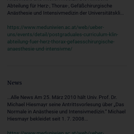
Abteilung für Herz-, Thorax-, Gefäßchirurgische
Anästhesie und Intensivmedizin der Universitätskli...
https://www.meduniwien.ac.at/web/ueber-
uns/events/detail/postgraduales-curriculum-klin-
abteilung-fuer-herz-thorax-gefaesschirurgische-
anaesthesie-und-intensivme/
News
...Alle News Am 25. März 2010 hält Univ. Prof. Dr.
Michael Hiesmayr seine Antrittsvorlesung über „Das
Normale in Anästhesie und Intensivmedizin.“ Michael
Hiesmayr bekleidet seit 1. 7. 2008...
https://www.meduniwien.ac.at/web/ueber-