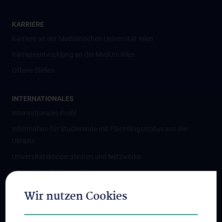
KARRIERE
Karriere an der Medizinischen Universität Wien
Karriereentwicklung an der MedUni Wien
Offene Stellen
INTERNATIONALES
Internationales Profil
Information für Studierende mit Flüchtlingsstatus aus der
Ukraine
Universitätskooperationen und Netzwerke
Internationale Kooperationen
Adjunct Professorships
Wir nutzen Cookies
Student & Staff Exchange
Das KPJ der MedUni Wien