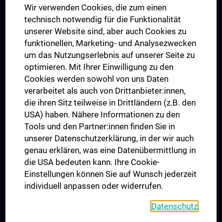
Wir verwenden Cookies, die zum einen
Graduiertentraining
technisch notwendig für die Funktionalität
Dual Career
unserer Website sind, aber auch Cookies zu
funktionellen, Marketing- und Analysezwecken
Trusted Reseach - Research Security - Foreign Interference
um das Nutzungserlebnis auf unserer Seite zu
UNESCO Lehrstuhl für Bioethik
optimieren. Mit Ihrer Einwilligung zu den
MUVI
Cookies werden sowohl von uns Daten
verarbeitet als auch von Drittanbieter:innen,
die ihren Sitz teilweise in Drittländern (z.B. den
USA) haben. Nähere Informationen zu den
Folgen Sie uns auf
Tools und den Partner:innen finden Sie in
unserer Datenschutzerklärung, in der wir auch
genau erklären, was eine Datenübermittlung in
die USA bedeuten kann. Ihre Cookie-
Einstellungen können Sie auf Wunsch jederzeit
individuell anpassen oder widerrufen.
PRESSE
JOBS
Datenschutz
MEDUNI SHOP