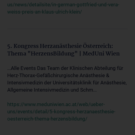
us/news/detailsite/in-german-gottfried-und-vera-
weiss-preis-an-klaus-ulrich-klein/
5. Kongress Herzanästhesie Österreich:
Thema "HerzensBildung" | MedUni Wien
...Alle Events Das Team der Klinischen Abteilung für
Herz-Thorax-Gefäßchirurgische Anästhesie &
Intensivmedizin der Universitätsklinik für Anästhesie,
Allgemeine Intensivmedizin und Schm...
https://www.meduniwien.ac.at/web/ueber-
uns/events/detail/5-kongress-herzanaesthesie-
oesterreich-thema-herzensbildung/