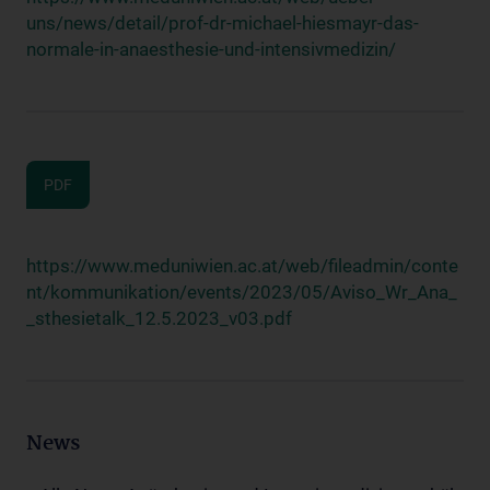
uns/news/detail/prof-dr-michael-hiesmayr-das-
normale-in-anaesthesie-und-intensivmedizin/
PDF
https://www.meduniwien.ac.at/web/fileadmin/conte
nt/kommunikation/events/2023/05/Aviso_Wr_Ana_
_sthesietalk_12.5.2023_v03.pdf
News