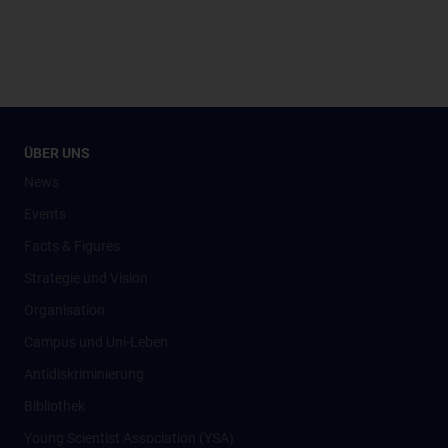
ÜBER UNS
News
Events
Facts & Figures
Strategie und Vision
Organisation
Campus und Uni-Leben
Antidiskriminierung
Bibliothek
Young Scientist Association (YSA)