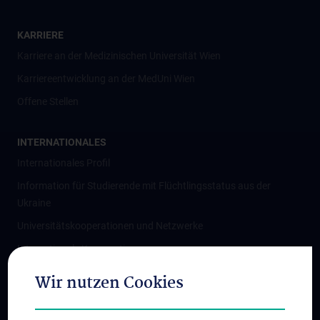
KARRIERE
Karriere an der Medizinischen Universität Wien
Karriereentwicklung an der MedUni Wien
Offene Stellen
INTERNATIONALES
Internationales Profil
Information für Studierende mit Flüchtlingsstatus aus der
Ukraine
Universitätskooperationen und Netzwerke
Internationale Kooperationen
Adjunct Professorships
Wir nutzen Cookies
Student & Staff Exchange
Das KPJ der MedUni Wien