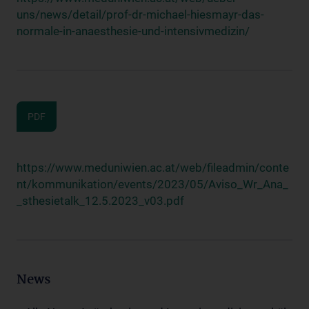
uns/news/detail/prof-dr-michael-hiesmayr-das-
normale-in-anaesthesie-und-intensivmedizin/
PDF
https://www.meduniwien.ac.at/web/fileadmin/conte
nt/kommunikation/events/2023/05/Aviso_Wr_Ana_
_sthesietalk_12.5.2023_v03.pdf
News