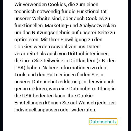
Wir verwenden Cookies, die zum einen
Graduiertentraining
technisch notwendig für die Funktionalität
Dual Career
unserer Website sind, aber auch Cookies zu
funktionellen, Marketing- und Analysezwecken
Trusted Reseach - Research Security - Foreign Interference
um das Nutzungserlebnis auf unserer Seite zu
UNESCO Lehrstuhl für Bioethik
optimieren. Mit Ihrer Einwilligung zu den
MUVI
Cookies werden sowohl von uns Daten
verarbeitet als auch von Drittanbieter:innen,
die ihren Sitz teilweise in Drittländern (z.B. den
USA) haben. Nähere Informationen zu den
Folgen Sie uns auf
Tools und den Partner:innen finden Sie in
unserer Datenschutzerklärung, in der wir auch
genau erklären, was eine Datenübermittlung in
die USA bedeuten kann. Ihre Cookie-
Einstellungen können Sie auf Wunsch jederzeit
individuell anpassen oder widerrufen.
PRESSE
JOBS
Datenschutz
MEDUNI SHOP