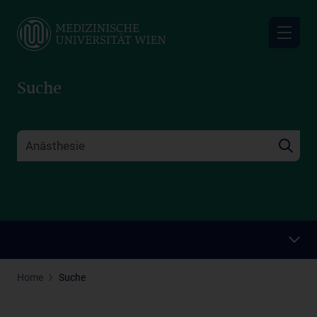
Skip
to
main
content
Suche
Home
Suche