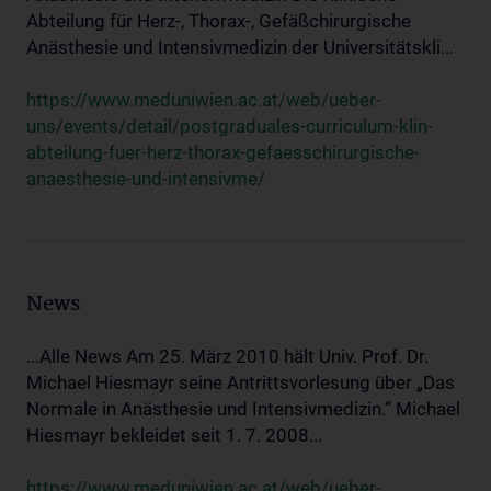
Abteilung für Herz-, Thorax-, Gefäßchirurgische
Anästhesie und Intensivmedizin der Universitätskli...
https://www.meduniwien.ac.at/web/ueber-
uns/events/detail/postgraduales-curriculum-klin-
abteilung-fuer-herz-thorax-gefaesschirurgische-
anaesthesie-und-intensivme/
News
...Alle News Am 25. März 2010 hält Univ. Prof. Dr.
Michael Hiesmayr seine Antrittsvorlesung über „Das
Normale in Anästhesie und Intensivmedizin.“ Michael
Hiesmayr bekleidet seit 1. 7. 2008...
https://www.meduniwien.ac.at/web/ueber-