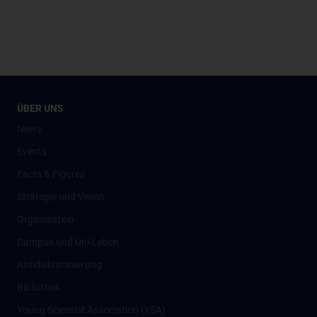
ÜBER UNS
News
Events
Facts & Figures
Strategie und Vision
Organisation
Campus und Uni-Leben
Antidiskriminierung
Bibliothek
Young Scientist Association (YSA)