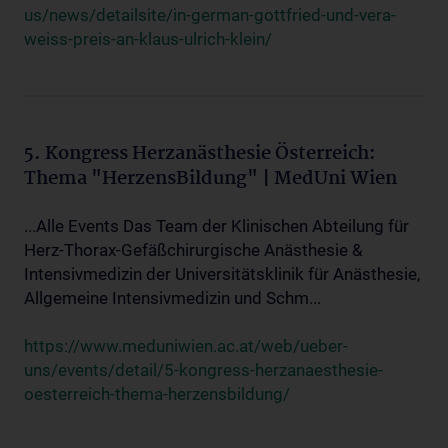
us/news/detailsite/in-german-gottfried-und-vera-
weiss-preis-an-klaus-ulrich-klein/
5. Kongress Herzanästhesie Österreich:
Thema "HerzensBildung" | MedUni Wien
...Alle Events Das Team der Klinischen Abteilung für
Herz-Thorax-Gefäßchirurgische Anästhesie &
Intensivmedizin der Universitätsklinik für Anästhesie,
Allgemeine Intensivmedizin und Schm...
https://www.meduniwien.ac.at/web/ueber-
uns/events/detail/5-kongress-herzanaesthesie-
oesterreich-thema-herzensbildung/