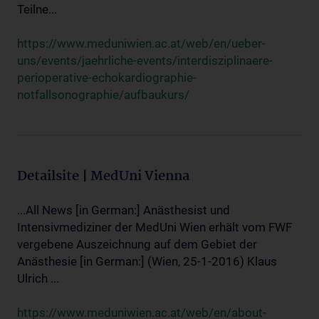
Teilne...
https://www.meduniwien.ac.at/web/en/ueber-
uns/events/jaehrliche-events/interdisziplinaere-
perioperative-echokardiographie-
notfallsonographie/aufbaukurs/
Detailsite | MedUni Vienna
...All News [in German:] Anästhesist und
Intensivmediziner der MedUni Wien erhält vom FWF
vergebene Auszeichnung auf dem Gebiet der
Anästhesie [in German:] (Wien, 25-1-2016) Klaus
Ulrich ...
https://www.meduniwien.ac.at/web/en/about-