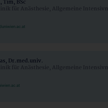
, Tim, BSc
linik für Anästhesie, Allgemeine Intensi
uniwien.ac.at
as, Dr.med.univ.
linik für Anästhesie, Allgemeine Intensi
wien.ac.at