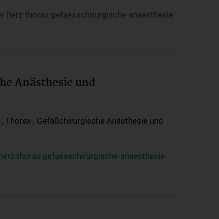
r-herz-thorax-gefaesschirurgische-anaesthesie-
che Anästhesie und
z-, Thorax-, Gefäßchirurgische Anästhesie und
herz-thorax-gefaesschirurgische-anaesthesie-