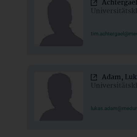
Achtergael
Universitätsk
tim.achtergael@med
Adam, Luk
Universitätsk
lukas.adam@meduni