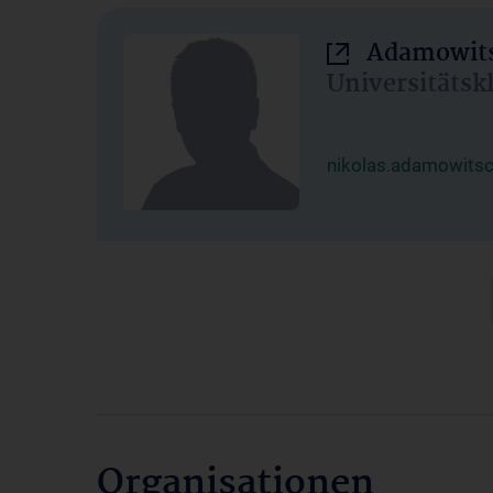
Adamowits
Universitätsk
nikolas.adamowits
Organisationen