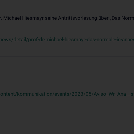
Dr. Michael Hiesmayr seine Antrittsvorlesung über „Das Norm
ews/detail/prof-dr-michael-hiesmayr-das-normale-in-anaes
/content/kommunikation/events/2023/05/Aviso_Wr_Ana__st