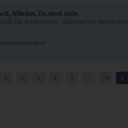
ch, Nikolas, Dr.med.univ.
linik für Anästhesie, Allgemeine Intensi
ch@meduniwien.ac.at
1
2
3
4
5
…
116