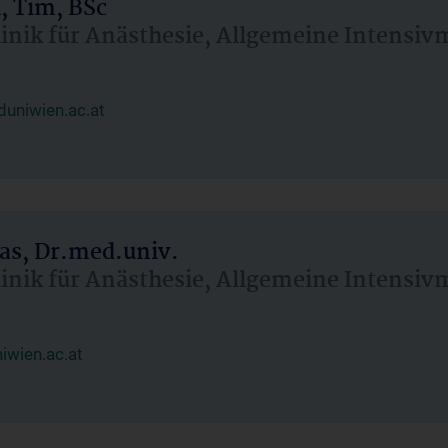
, Tim, BSc
linik für Anästhesie, Allgemeine Intensi
uniwien.ac.at
as, Dr.med.univ.
linik für Anästhesie, Allgemeine Intensi
wien.ac.at