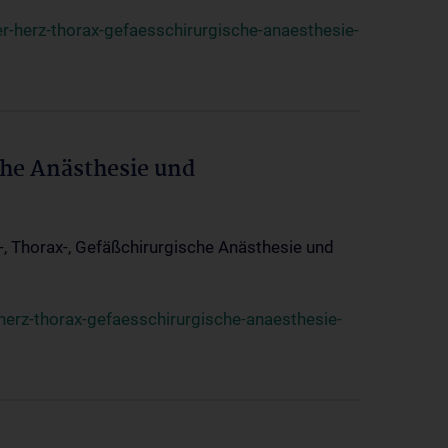
r-herz-thorax-gefaesschirurgische-anaesthesie-
che Anästhesie und
z-, Thorax-, Gefäßchirurgische Anästhesie und
herz-thorax-gefaesschirurgische-anaesthesie-