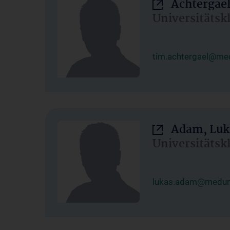
Achtergael
Universitätsk
tim.achtergael@med
Adam, Luk
Universitätsk
lukas.adam@meduni