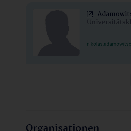
Adamowits
Universitätsk
nikolas.adamowits
Organisationen