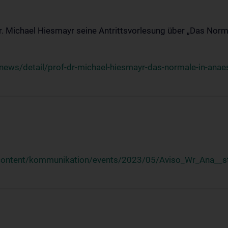
Dr. Michael Hiesmayr seine Antrittsvorlesung über „Das Norm
ews/detail/prof-dr-michael-hiesmayr-das-normale-in-anaes
/content/kommunikation/events/2023/05/Aviso_Wr_Ana__st