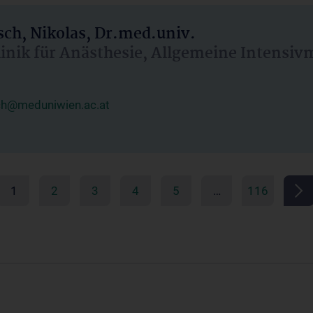
ch, Nikolas, Dr.med.univ.
linik für Anästhesie, Allgemeine Intensi
ch@meduniwien.ac.at
1
2
3
4
5
…
116