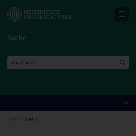
Skip
to
main
content
Suche
Home
Suche