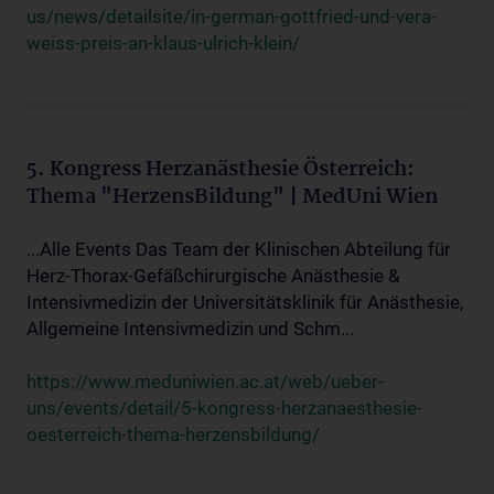
us/news/detailsite/in-german-gottfried-und-vera-
weiss-preis-an-klaus-ulrich-klein/
5. Kongress Herzanästhesie Österreich:
Thema "HerzensBildung" | MedUni Wien
...Alle Events Das Team der Klinischen Abteilung für
Herz-Thorax-Gefäßchirurgische Anästhesie &
Intensivmedizin der Universitätsklinik für Anästhesie,
Allgemeine Intensivmedizin und Schm...
https://www.meduniwien.ac.at/web/ueber-
uns/events/detail/5-kongress-herzanaesthesie-
oesterreich-thema-herzensbildung/