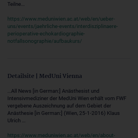
Teilne...
https://www.meduniwien.ac.at/web/en/ueber-
uns/events/jaehrliche-events/interdisziplinaere-
perioperative-echokardiographie-
notfallsonographie/aufbaukurs/
Detailsite | MedUni Vienna
...All News [in German:] Anästhesist und
Intensivmediziner der MedUni Wien erhält vom FWF
vergebene Auszeichnung auf dem Gebiet der
Anästhesie [in German:] (Wien, 25-1-2016) Klaus
Ulrich ...
https://www.meduniwien.ac.at/web/en/about-