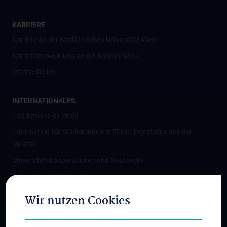
KARRIERE
Karriere an der Medizinischen Universität Wien
Karriereentwicklung an der MedUni Wien
Offene Stellen
INTERNATIONALES
Internationales Profil
Information für Studierende mit Flüchtlingsstatus aus der
Ukraine
Universitätskooperationen und Netzwerke
Internationale Kooperationen
Adjunct Professorships
Wir nutzen Cookies
Student & Staff Exchange
Das KPJ der MedUni Wien