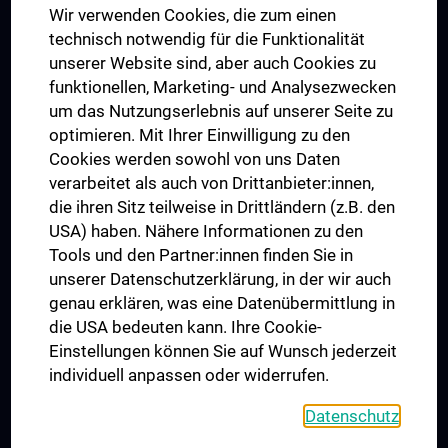
Wir verwenden Cookies, die zum einen
Graduiertentraining
technisch notwendig für die Funktionalität
Dual Career
unserer Website sind, aber auch Cookies zu
funktionellen, Marketing- und Analysezwecken
Trusted Reseach - Research Security - Foreign Interference
um das Nutzungserlebnis auf unserer Seite zu
UNESCO Lehrstuhl für Bioethik
optimieren. Mit Ihrer Einwilligung zu den
MUVI
Cookies werden sowohl von uns Daten
verarbeitet als auch von Drittanbieter:innen,
die ihren Sitz teilweise in Drittländern (z.B. den
USA) haben. Nähere Informationen zu den
Folgen Sie uns auf
Tools und den Partner:innen finden Sie in
unserer Datenschutzerklärung, in der wir auch
genau erklären, was eine Datenübermittlung in
die USA bedeuten kann. Ihre Cookie-
Einstellungen können Sie auf Wunsch jederzeit
individuell anpassen oder widerrufen.
PRESSE
JOBS
Datenschutz
MEDUNI SHOP