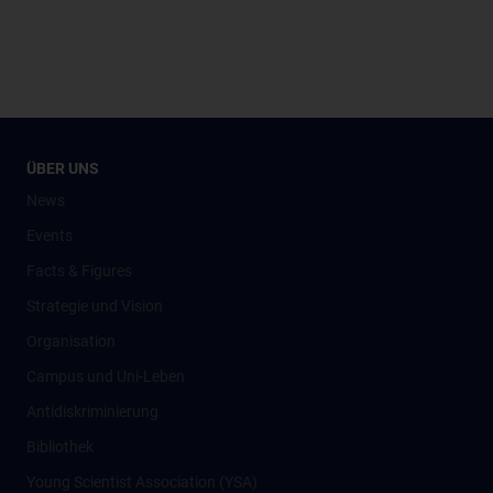
ÜBER UNS
News
Events
Facts & Figures
Strategie und Vision
Organisation
Campus und Uni-Leben
Antidiskriminierung
Bibliothek
Young Scientist Association (YSA)