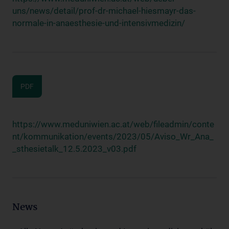
uns/news/detail/prof-dr-michael-hiesmayr-das-
normale-in-anaesthesie-und-intensivmedizin/
PDF
https://www.meduniwien.ac.at/web/fileadmin/conte
nt/kommunikation/events/2023/05/Aviso_Wr_Ana_
_sthesietalk_12.5.2023_v03.pdf
News