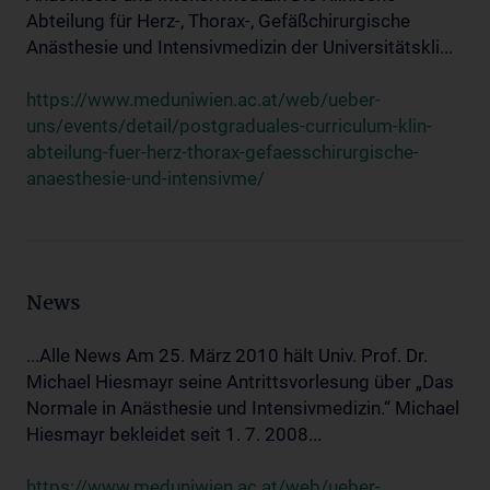
Abteilung für Herz-, Thorax-, Gefäßchirurgische
Anästhesie und Intensivmedizin der Universitätskli...
https://www.meduniwien.ac.at/web/ueber-
uns/events/detail/postgraduales-curriculum-klin-
abteilung-fuer-herz-thorax-gefaesschirurgische-
anaesthesie-und-intensivme/
News
...Alle News Am 25. März 2010 hält Univ. Prof. Dr.
Michael Hiesmayr seine Antrittsvorlesung über „Das
Normale in Anästhesie und Intensivmedizin.“ Michael
Hiesmayr bekleidet seit 1. 7. 2008...
https://www.meduniwien.ac.at/web/ueber-