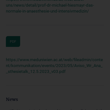
uns/news/detail/prof-dr-michael-hiesmayr-das-
normale-in-anaesthesie-und-intensivmedizin/
PDF
https://www.meduniwien.ac.at/web/fileadmin/conte
nt/kommunikation/events/2023/05/Aviso_Wr_Ana_
_sthesietalk_12.5.2023_v03.pdf
News