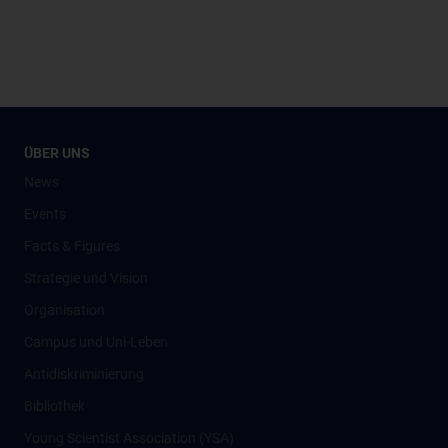
ÜBER UNS
News
Events
Facts & Figures
Strategie und Vision
Organisation
Campus und Uni-Leben
Antidiskriminierung
Bibliothek
Young Scientist Association (YSA)