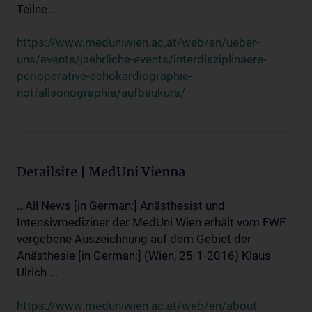
Teilne...
https://www.meduniwien.ac.at/web/en/ueber-
uns/events/jaehrliche-events/interdisziplinaere-
perioperative-echokardiographie-
notfallsonographie/aufbaukurs/
Detailsite | MedUni Vienna
...All News [in German:] Anästhesist und
Intensivmediziner der MedUni Wien erhält vom FWF
vergebene Auszeichnung auf dem Gebiet der
Anästhesie [in German:] (Wien, 25-1-2016) Klaus
Ulrich ...
https://www.meduniwien.ac.at/web/en/about-