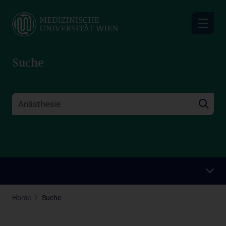
Skip
to
main
content
Suche
Home
Suche