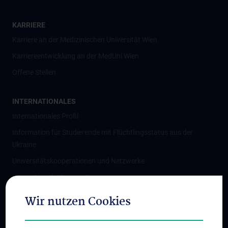
KARRIERE
Karriere an der Medizinischen Universität Wien
Karriereentwicklung an der MedUni Wien
Offene Stellen
INTERNATIONALES
Internationales Profil
Information für Studierende mit Flüchtlingsstatus aus der
Ukraine
Universitätskooperationen und Netzwerke
Internationale Kooperationen
Adjunct Professorships
Wir nutzen Cookies
Student & Staff Exchange
Das KPJ der MedUni Wien