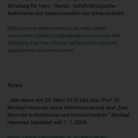
Abteilung für Herz-, Thorax-, Gefäßchirurgische
Anästhesie und Intensivmedizin der Universitätskli...
https://www.meduniwien.ac.at/web/ueber-
uns/events/detail/postgraduales-curriculum-klin-
abteilung-fuer-herz-thorax-gefaesschirurgische-
anaesthesie-und-intensivme/
News
...Alle News Am 25. März 2010 hält Univ. Prof. Dr.
Michael Hiesmayr seine Antrittsvorlesung über „Das
Normale in Anästhesie und Intensivmedizin.“ Michael
Hiesmayr bekleidet seit 1. 7. 2008...
https://www.meduniwien.ac.at/web/ueber-