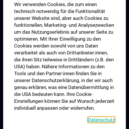
Wir verwenden Cookies, die zum einen
Graduiertentraining
technisch notwendig für die Funktionalität
Dual Career
unserer Website sind, aber auch Cookies zu
funktionellen, Marketing- und Analysezwecken
Trusted Reseach - Research Security - Foreign Interference
um das Nutzungserlebnis auf unserer Seite zu
UNESCO Lehrstuhl für Bioethik
optimieren. Mit Ihrer Einwilligung zu den
MUVI
Cookies werden sowohl von uns Daten
verarbeitet als auch von Drittanbieter:innen,
die ihren Sitz teilweise in Drittländern (z.B. den
USA) haben. Nähere Informationen zu den
Folgen Sie uns auf
Tools und den Partner:innen finden Sie in
unserer Datenschutzerklärung, in der wir auch
genau erklären, was eine Datenübermittlung in
die USA bedeuten kann. Ihre Cookie-
Einstellungen können Sie auf Wunsch jederzeit
individuell anpassen oder widerrufen.
PRESSE
JOBS
Datenschutz
MEDUNI SHOP