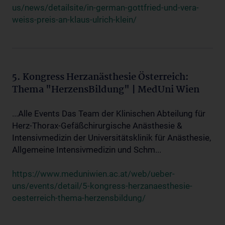
us/news/detailsite/in-german-gottfried-und-vera-
weiss-preis-an-klaus-ulrich-klein/
5. Kongress Herzanästhesie Österreich:
Thema "HerzensBildung" | MedUni Wien
...Alle Events Das Team der Klinischen Abteilung für
Herz-Thorax-Gefäßchirurgische Anästhesie &
Intensivmedizin der Universitätsklinik für Anästhesie,
Allgemeine Intensivmedizin und Schm...
https://www.meduniwien.ac.at/web/ueber-
uns/events/detail/5-kongress-herzanaesthesie-
oesterreich-thema-herzensbildung/