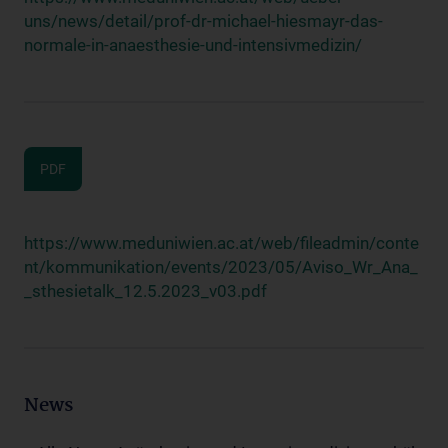
uns/news/detail/prof-dr-michael-hiesmayr-das-
normale-in-anaesthesie-und-intensivmedizin/
PDF
https://www.meduniwien.ac.at/web/fileadmin/conte
nt/kommunikation/events/2023/05/Aviso_Wr_Ana_
_sthesietalk_12.5.2023_v03.pdf
News