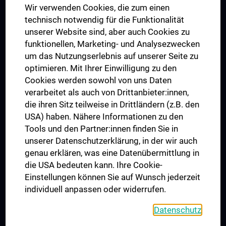
Wir verwenden Cookies, die zum einen
Graduiertentraining
technisch notwendig für die Funktionalität
Dual Career
unserer Website sind, aber auch Cookies zu
funktionellen, Marketing- und Analysezwecken
Trusted Reseach - Research Security - Foreign Interference
um das Nutzungserlebnis auf unserer Seite zu
UNESCO Lehrstuhl für Bioethik
optimieren. Mit Ihrer Einwilligung zu den
MUVI
Cookies werden sowohl von uns Daten
verarbeitet als auch von Drittanbieter:innen,
die ihren Sitz teilweise in Drittländern (z.B. den
USA) haben. Nähere Informationen zu den
Folgen Sie uns auf
Tools und den Partner:innen finden Sie in
unserer Datenschutzerklärung, in der wir auch
genau erklären, was eine Datenübermittlung in
die USA bedeuten kann. Ihre Cookie-
Einstellungen können Sie auf Wunsch jederzeit
individuell anpassen oder widerrufen.
PRESSE
JOBS
Datenschutz
MEDUNI SHOP