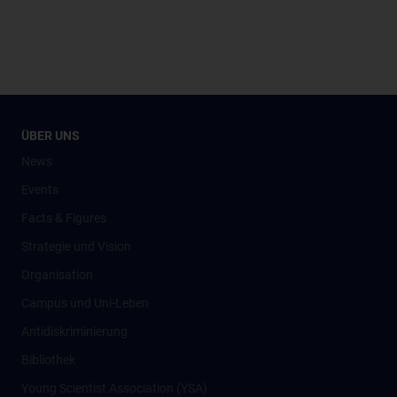
ÜBER UNS
News
Events
Facts & Figures
Strategie und Vision
Organisation
Campus und Uni-Leben
Antidiskriminierung
Bibliothek
Young Scientist Association (YSA)