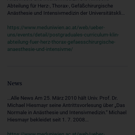
Abteilung für Herz-, Thorax-, Gefäßchirurgische
Anästhesie und Intensivmedizin der Universitätskli...
https://www.meduniwien.ac.at/web/ueber-
uns/events/detail/postgraduales-curriculum-klin-
abteilung-fuer-herz-thorax-gefaesschirurgische-
anaesthesie-und-intensivme/
News
...Alle News Am 25. März 2010 hält Univ. Prof. Dr.
Michael Hiesmayr seine Antrittsvorlesung über „Das
Normale in Anästhesie und Intensivmedizin.“ Michael
Hiesmayr bekleidet seit 1. 7. 2008...
https://www.meduniwien.ac.at/web/ueber-