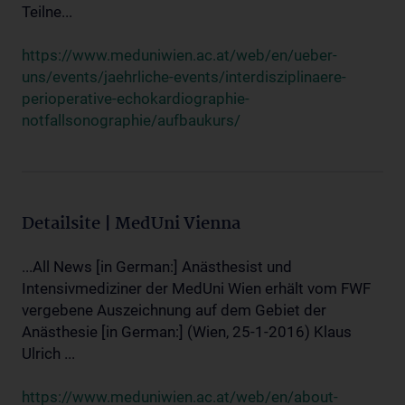
Teilne...
https://www.meduniwien.ac.at/web/en/ueber-
uns/events/jaehrliche-events/interdisziplinaere-
perioperative-echokardiographie-
notfallsonographie/aufbaukurs/
Detailsite | MedUni Vienna
...All News [in German:] Anästhesist und
Intensivmediziner der MedUni Wien erhält vom FWF
vergebene Auszeichnung auf dem Gebiet der
Anästhesie [in German:] (Wien, 25-1-2016) Klaus
Ulrich ...
https://www.meduniwien.ac.at/web/en/about-