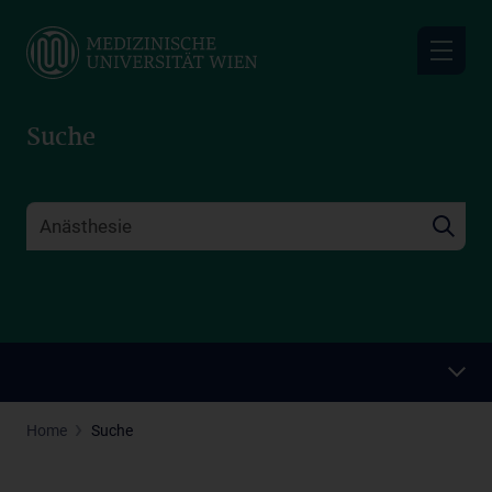
Skip
to
main
content
Suche
Home
Suche