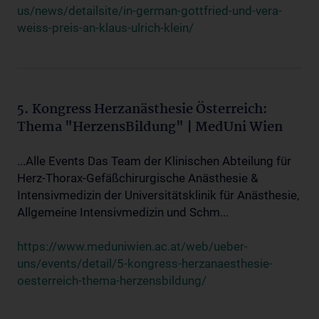
us/news/detailsite/in-german-gottfried-und-vera-
weiss-preis-an-klaus-ulrich-klein/
5. Kongress Herzanästhesie Österreich:
Thema "HerzensBildung" | MedUni Wien
...Alle Events Das Team der Klinischen Abteilung für
Herz-Thorax-Gefäßchirurgische Anästhesie &
Intensivmedizin der Universitätsklinik für Anästhesie,
Allgemeine Intensivmedizin und Schm...
https://www.meduniwien.ac.at/web/ueber-
uns/events/detail/5-kongress-herzanaesthesie-
oesterreich-thema-herzensbildung/