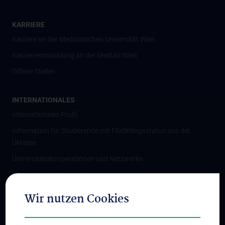
KARRIERE
Karriere an der Medizinischen Universität Wien
Karriereentwicklung an der MedUni Wien
Offene Stellen
INTERNATIONALES
Internationales Profil
Information für Studierende mit Flüchtlingsstatus aus der
Ukraine
Universitätskooperationen und Netzwerke
Internationale Kooperationen
Adjunct Professorships
Wir nutzen Cookies
Student & Staff Exchange
Das KPJ der MedUni Wien