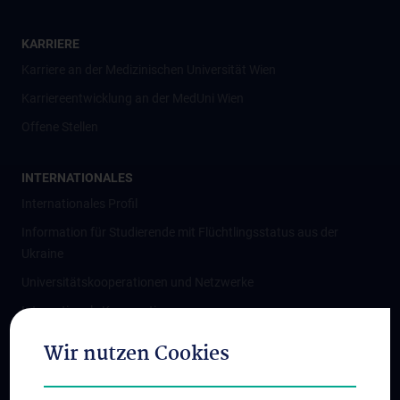
KARRIERE
Karriere an der Medizinischen Universität Wien
Karriereentwicklung an der MedUni Wien
Offene Stellen
INTERNATIONALES
Internationales Profil
Information für Studierende mit Flüchtlingsstatus aus der
Ukraine
Universitätskooperationen und Netzwerke
Internationale Kooperationen
Adjunct Professorships
Wir nutzen Cookies
Student & Staff Exchange
Das KPJ der MedUni Wien