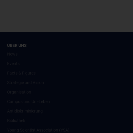
ÜBER UNS
News
Events
Facts & Figures
Strategie und Vision
Organisation
Campus und Uni-Leben
Antidiskriminierung
Bibliothek
Young Scientist Association (YSA)