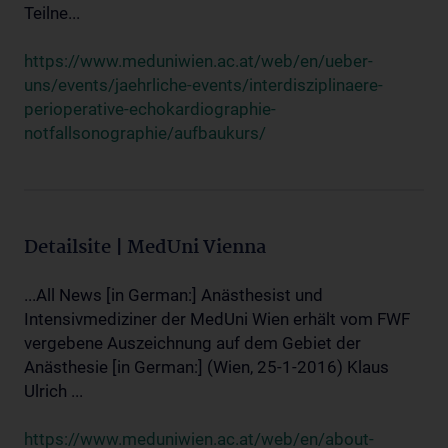
Teilne...
https://www.meduniwien.ac.at/web/en/ueber-
uns/events/jaehrliche-events/interdisziplinaere-
perioperative-echokardiographie-
notfallsonographie/aufbaukurs/
Detailsite | MedUni Vienna
...All News [in German:] Anästhesist und
Intensivmediziner der MedUni Wien erhält vom FWF
vergebene Auszeichnung auf dem Gebiet der
Anästhesie [in German:] (Wien, 25-1-2016) Klaus
Ulrich ...
https://www.meduniwien.ac.at/web/en/about-