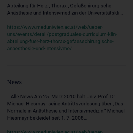
Abteilung für Herz-, Thorax-, Gefäßchirurgische
Anästhesie und Intensivmedizin der Universitätskli...
https://www.meduniwien.ac.at/web/ueber-
uns/events/detail/postgraduales-curriculum-klin-
abteilung-fuer-herz-thorax-gefaesschirurgische-
anaesthesie-und-intensivme/
News
...Alle News Am 25. März 2010 hält Univ. Prof. Dr.
Michael Hiesmayr seine Antrittsvorlesung über „Das
Normale in Anästhesie und Intensivmedizin.“ Michael
Hiesmayr bekleidet seit 1. 7. 2008...
https://www.meduniwien.ac.at/web/ueber-