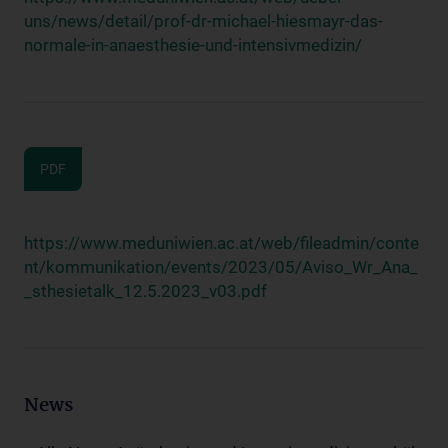
uns/news/detail/prof-dr-michael-hiesmayr-das-
normale-in-anaesthesie-und-intensivmedizin/
PDF
https://www.meduniwien.ac.at/web/fileadmin/conte
nt/kommunikation/events/2023/05/Aviso_Wr_Ana_
_sthesietalk_12.5.2023_v03.pdf
News