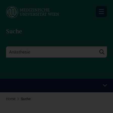
Skip
to
main
content
Suche
Home
Suche