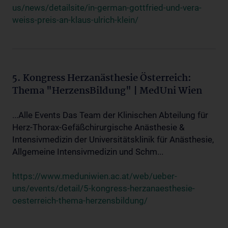
us/news/detailsite/in-german-gottfried-und-vera-
weiss-preis-an-klaus-ulrich-klein/
5. Kongress Herzanästhesie Österreich:
Thema "HerzensBildung" | MedUni Wien
...Alle Events Das Team der Klinischen Abteilung für
Herz-Thorax-Gefäßchirurgische Anästhesie &
Intensivmedizin der Universitätsklinik für Anästhesie,
Allgemeine Intensivmedizin und Schm...
https://www.meduniwien.ac.at/web/ueber-
uns/events/detail/5-kongress-herzanaesthesie-
oesterreich-thema-herzensbildung/