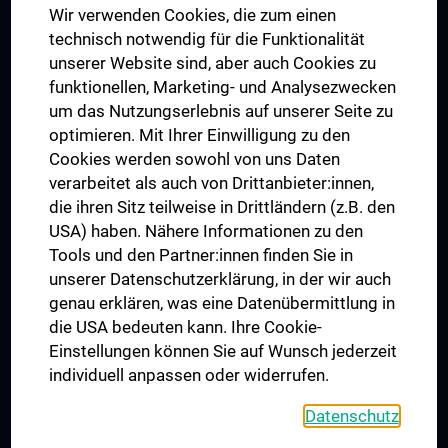
Wir verwenden Cookies, die zum einen
Graduiertentraining
technisch notwendig für die Funktionalität
Dual Career
unserer Website sind, aber auch Cookies zu
funktionellen, Marketing- und Analysezwecken
Trusted Reseach - Research Security - Foreign Interference
um das Nutzungserlebnis auf unserer Seite zu
UNESCO Lehrstuhl für Bioethik
optimieren. Mit Ihrer Einwilligung zu den
MUVI
Cookies werden sowohl von uns Daten
verarbeitet als auch von Drittanbieter:innen,
die ihren Sitz teilweise in Drittländern (z.B. den
USA) haben. Nähere Informationen zu den
Folgen Sie uns auf
Tools und den Partner:innen finden Sie in
unserer Datenschutzerklärung, in der wir auch
genau erklären, was eine Datenübermittlung in
die USA bedeuten kann. Ihre Cookie-
Einstellungen können Sie auf Wunsch jederzeit
individuell anpassen oder widerrufen.
PRESSE
JOBS
Datenschutz
MEDUNI SHOP