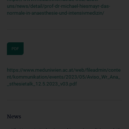
uns/news/detail/prof-dr-michael-hiesmayr-das-
normale-in-anaesthesie-und-intensivmedizin/
PDF
https://www.meduniwien.ac.at/web/fileadmin/conte
nt/kommunikation/events/2023/05/Aviso_Wr_Ana_
_sthesietalk_12.5.2023_v03.pdf
News