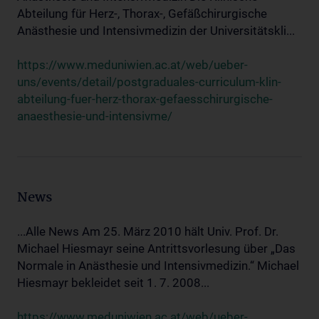
Abteilung für Herz-, Thorax-, Gefäßchirurgische
Anästhesie und Intensivmedizin der Universitätskli...
https://www.meduniwien.ac.at/web/ueber-
uns/events/detail/postgraduales-curriculum-klin-
abteilung-fuer-herz-thorax-gefaesschirurgische-
anaesthesie-und-intensivme/
News
...Alle News Am 25. März 2010 hält Univ. Prof. Dr.
Michael Hiesmayr seine Antrittsvorlesung über „Das
Normale in Anästhesie und Intensivmedizin.“ Michael
Hiesmayr bekleidet seit 1. 7. 2008...
https://www.meduniwien.ac.at/web/ueber-