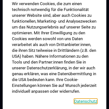
Wir verwenden Cookies, die zum einen
Graduiertentraining
technisch notwendig für die Funktionalität
Dual Career
unserer Website sind, aber auch Cookies zu
funktionellen, Marketing- und Analysezwecken
Trusted Reseach - Research Security - Foreign Interference
um das Nutzungserlebnis auf unserer Seite zu
UNESCO Lehrstuhl für Bioethik
optimieren. Mit Ihrer Einwilligung zu den
MUVI
Cookies werden sowohl von uns Daten
verarbeitet als auch von Drittanbieter:innen,
die ihren Sitz teilweise in Drittländern (z.B. den
USA) haben. Nähere Informationen zu den
Folgen Sie uns auf
Tools und den Partner:innen finden Sie in
unserer Datenschutzerklärung, in der wir auch
genau erklären, was eine Datenübermittlung in
die USA bedeuten kann. Ihre Cookie-
Einstellungen können Sie auf Wunsch jederzeit
individuell anpassen oder widerrufen.
PRESSE
JOBS
Datenschutz
MEDUNI SHOP