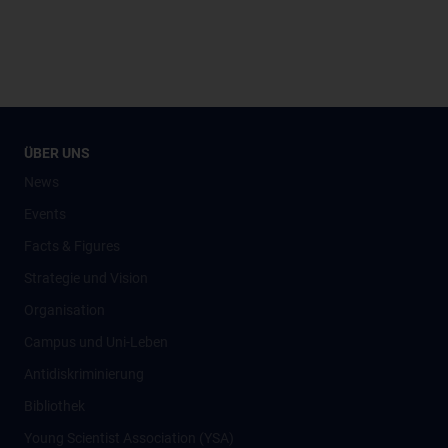
ÜBER UNS
News
Events
Facts & Figures
Strategie und Vision
Organisation
Campus und Uni-Leben
Antidiskriminierung
Bibliothek
Young Scientist Association (YSA)