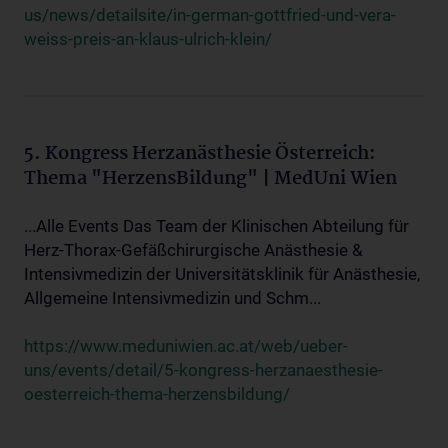
us/news/detailsite/in-german-gottfried-und-vera-
weiss-preis-an-klaus-ulrich-klein/
5. Kongress Herzanästhesie Österreich:
Thema "HerzensBildung" | MedUni Wien
...Alle Events Das Team der Klinischen Abteilung für
Herz-Thorax-Gefäßchirurgische Anästhesie &
Intensivmedizin der Universitätsklinik für Anästhesie,
Allgemeine Intensivmedizin und Schm...
https://www.meduniwien.ac.at/web/ueber-
uns/events/detail/5-kongress-herzanaesthesie-
oesterreich-thema-herzensbildung/