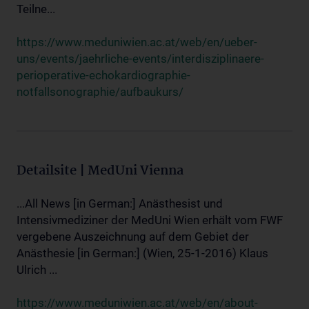
Teilne...
https://www.meduniwien.ac.at/web/en/ueber-
uns/events/jaehrliche-events/interdisziplinaere-
perioperative-echokardiographie-
notfallsonographie/aufbaukurs/
Detailsite | MedUni Vienna
...All News [in German:] Anästhesist und
Intensivmediziner der MedUni Wien erhält vom FWF
vergebene Auszeichnung auf dem Gebiet der
Anästhesie [in German:] (Wien, 25-1-2016) Klaus
Ulrich ...
https://www.meduniwien.ac.at/web/en/about-