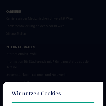
KARRIERE
Karriere an der Medizinischen Universität Wien
Karriereentwicklung an der MedUni Wien
Offene Stellen
INTERNATIONALES
Internationales Profil
Information für Studierende mit Flüchtlingsstatus aus der
Ukraine
Universitätskooperationen und Netzwerke
Internationale Kooperationen
Adjunct Professorships
Wir nutzen Cookies
Student & Staff Exchange
Das KPJ der MedUni Wien