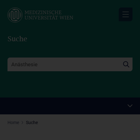
Skip
to
main
content
Suche
Home
Suche