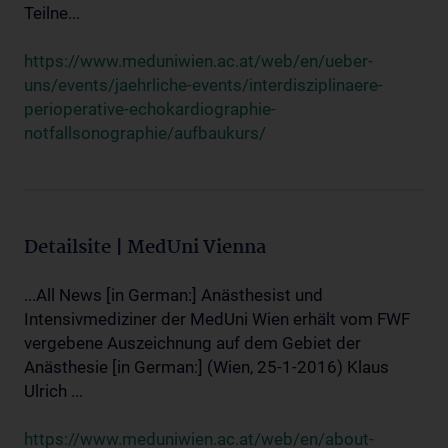
Teilne...
https://www.meduniwien.ac.at/web/en/ueber-
uns/events/jaehrliche-events/interdisziplinaere-
perioperative-echokardiographie-
notfallsonographie/aufbaukurs/
Detailsite | MedUni Vienna
...All News [in German:] Anästhesist und
Intensivmediziner der MedUni Wien erhält vom FWF
vergebene Auszeichnung auf dem Gebiet der
Anästhesie [in German:] (Wien, 25-1-2016) Klaus
Ulrich ...
https://www.meduniwien.ac.at/web/en/about-