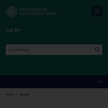
Skip
to
main
content
Suche
Home
Suche