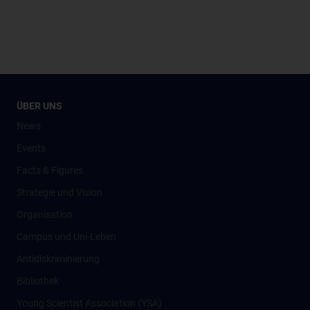
ÜBER UNS
News
Events
Facts & Figures
Strategie und Vision
Organisation
Campus und Uni-Leben
Antidiskriminierung
Bibliothek
Young Scientist Association (YSA)