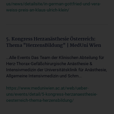
us/news/detailsite/in-german-gottfried-und-vera-
weiss-preis-an-klaus-ulrich-klein/
5. Kongress Herzanästhesie Österreich:
Thema "HerzensBildung" | MedUni Wien
...Alle Events Das Team der Klinischen Abteilung für
Herz-Thorax-Gefäßchirurgische Anästhesie &
Intensivmedizin der Universitätsklinik für Anästhesie,
Allgemeine Intensivmedizin und Schm...
https://www.meduniwien.ac.at/web/ueber-
uns/events/detail/5-kongress-herzanaesthesie-
oesterreich-thema-herzensbildung/