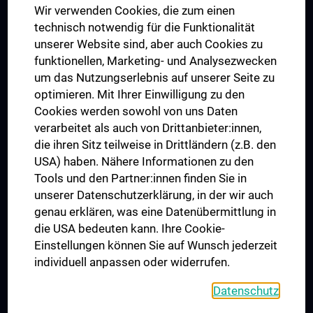
Wir verwenden Cookies, die zum einen
Graduiertentraining
technisch notwendig für die Funktionalität
Dual Career
unserer Website sind, aber auch Cookies zu
funktionellen, Marketing- und Analysezwecken
Trusted Reseach - Research Security - Foreign Interference
um das Nutzungserlebnis auf unserer Seite zu
UNESCO Lehrstuhl für Bioethik
optimieren. Mit Ihrer Einwilligung zu den
MUVI
Cookies werden sowohl von uns Daten
verarbeitet als auch von Drittanbieter:innen,
die ihren Sitz teilweise in Drittländern (z.B. den
USA) haben. Nähere Informationen zu den
Folgen Sie uns auf
Tools und den Partner:innen finden Sie in
unserer Datenschutzerklärung, in der wir auch
genau erklären, was eine Datenübermittlung in
die USA bedeuten kann. Ihre Cookie-
Einstellungen können Sie auf Wunsch jederzeit
individuell anpassen oder widerrufen.
PRESSE
JOBS
Datenschutz
MEDUNI SHOP