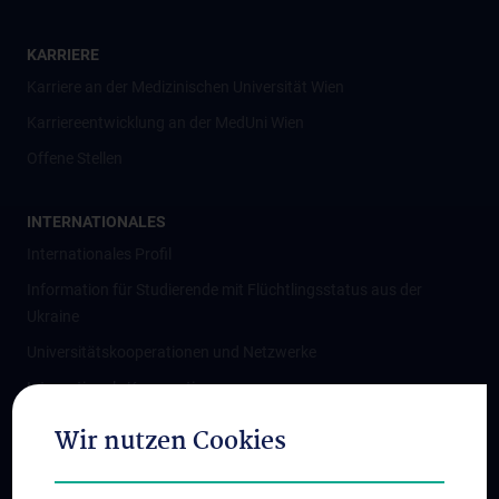
KARRIERE
Karriere an der Medizinischen Universität Wien
Karriereentwicklung an der MedUni Wien
Offene Stellen
INTERNATIONALES
Internationales Profil
Information für Studierende mit Flüchtlingsstatus aus der
Ukraine
Universitätskooperationen und Netzwerke
Internationale Kooperationen
Adjunct Professorships
Wir nutzen Cookies
Student & Staff Exchange
Das KPJ der MedUni Wien