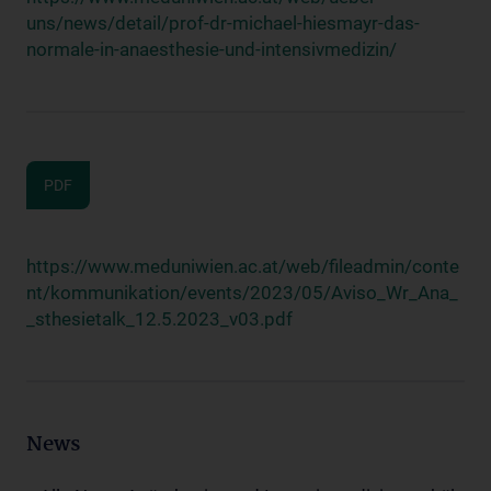
uns/news/detail/prof-dr-michael-hiesmayr-das-
normale-in-anaesthesie-und-intensivmedizin/
PDF
https://www.meduniwien.ac.at/web/fileadmin/conte
nt/kommunikation/events/2023/05/Aviso_Wr_Ana_
_sthesietalk_12.5.2023_v03.pdf
News