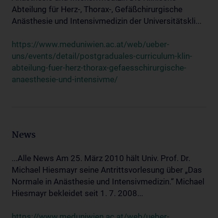
Abteilung für Herz-, Thorax-, Gefäßchirurgische
Anästhesie und Intensivmedizin der Universitätskli...
https://www.meduniwien.ac.at/web/ueber-
uns/events/detail/postgraduales-curriculum-klin-
abteilung-fuer-herz-thorax-gefaesschirurgische-
anaesthesie-und-intensivme/
News
...Alle News Am 25. März 2010 hält Univ. Prof. Dr.
Michael Hiesmayr seine Antrittsvorlesung über „Das
Normale in Anästhesie und Intensivmedizin.“ Michael
Hiesmayr bekleidet seit 1. 7. 2008...
https://www.meduniwien.ac.at/web/ueber-