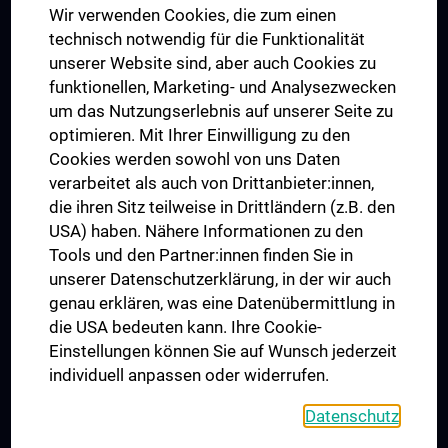
Wir verwenden Cookies, die zum einen
Graduiertentraining
technisch notwendig für die Funktionalität
Dual Career
unserer Website sind, aber auch Cookies zu
funktionellen, Marketing- und Analysezwecken
Trusted Reseach - Research Security - Foreign Interference
um das Nutzungserlebnis auf unserer Seite zu
UNESCO Lehrstuhl für Bioethik
optimieren. Mit Ihrer Einwilligung zu den
MUVI
Cookies werden sowohl von uns Daten
verarbeitet als auch von Drittanbieter:innen,
die ihren Sitz teilweise in Drittländern (z.B. den
USA) haben. Nähere Informationen zu den
Folgen Sie uns auf
Tools und den Partner:innen finden Sie in
unserer Datenschutzerklärung, in der wir auch
genau erklären, was eine Datenübermittlung in
die USA bedeuten kann. Ihre Cookie-
Einstellungen können Sie auf Wunsch jederzeit
individuell anpassen oder widerrufen.
PRESSE
JOBS
Datenschutz
MEDUNI SHOP