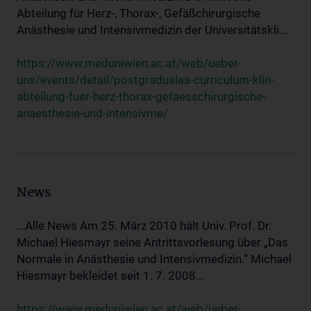
Abteilung für Herz-, Thorax-, Gefäßchirurgische
Anästhesie und Intensivmedizin der Universitätskli...
https://www.meduniwien.ac.at/web/ueber-
uns/events/detail/postgraduales-curriculum-klin-
abteilung-fuer-herz-thorax-gefaesschirurgische-
anaesthesie-und-intensivme/
News
...Alle News Am 25. März 2010 hält Univ. Prof. Dr.
Michael Hiesmayr seine Antrittsvorlesung über „Das
Normale in Anästhesie und Intensivmedizin.“ Michael
Hiesmayr bekleidet seit 1. 7. 2008...
https://www.meduniwien.ac.at/web/ueber-