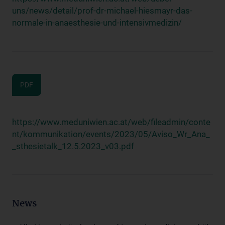
uns/news/detail/prof-dr-michael-hiesmayr-das-
normale-in-anaesthesie-und-intensivmedizin/
PDF
https://www.meduniwien.ac.at/web/fileadmin/conte
nt/kommunikation/events/2023/05/Aviso_Wr_Ana_
_sthesietalk_12.5.2023_v03.pdf
News