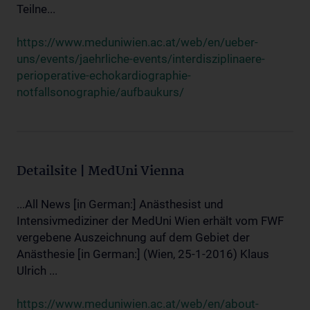
Teilne...
https://www.meduniwien.ac.at/web/en/ueber-
uns/events/jaehrliche-events/interdisziplinaere-
perioperative-echokardiographie-
notfallsonographie/aufbaukurs/
Detailsite | MedUni Vienna
...All News [in German:] Anästhesist und
Intensivmediziner der MedUni Wien erhält vom FWF
vergebene Auszeichnung auf dem Gebiet der
Anästhesie [in German:] (Wien, 25-1-2016) Klaus
Ulrich ...
https://www.meduniwien.ac.at/web/en/about-