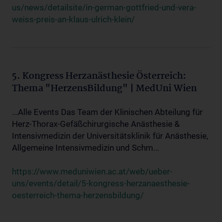
us/news/detailsite/in-german-gottfried-und-vera-
weiss-preis-an-klaus-ulrich-klein/
5. Kongress Herzanästhesie Österreich:
Thema "HerzensBildung" | MedUni Wien
...Alle Events Das Team der Klinischen Abteilung für
Herz-Thorax-Gefäßchirurgische Anästhesie &
Intensivmedizin der Universitätsklinik für Anästhesie,
Allgemeine Intensivmedizin und Schm...
https://www.meduniwien.ac.at/web/ueber-
uns/events/detail/5-kongress-herzanaesthesie-
oesterreich-thema-herzensbildung/