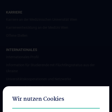
KARRIERE
Karriere an der Medizinischen Universität Wien
Karriereentwicklung an der MedUni Wien
Offene Stellen
INTERNATIONALES
Internationales Profil
Information für Studierende mit Flüchtlingsstatus aus der
Ukraine
Universitätskooperationen und Netzwerke
Internationale Kooperationen
Adjunct Professorships
Wir nutzen Cookies
Student & Staff Exchange
Das KPJ der MedUni Wien