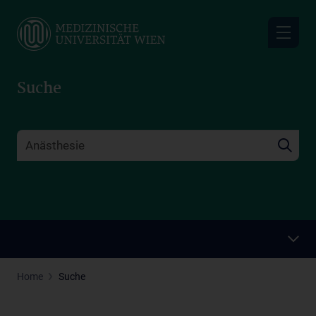
Skip
to
main
content
Suche
Home
Suche