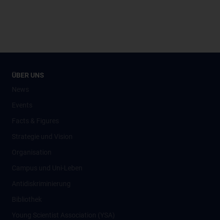
ÜBER UNS
News
Events
Facts & Figures
Strategie und Vision
Organisation
Campus und Uni-Leben
Antidiskriminierung
Bibliothek
Young Scientist Association (YSA)