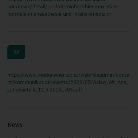
uns/news/detail/prof-dr-michael-hiesmayr-das-
normale-in-anaesthesie-und-intensivmedizin/
PDF
https://www.meduniwien.ac.at/web/fileadmin/conte
nt/kommunikation/events/2023/05/Aviso_Wr_Ana_
_sthesietalk_12.5.2023_v03.pdf
News