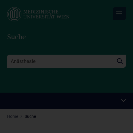
Skip
to
main
content
Suche
Home
Suche