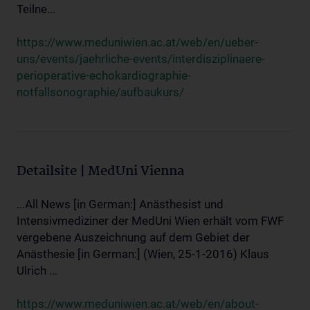
Teilne...
https://www.meduniwien.ac.at/web/en/ueber-
uns/events/jaehrliche-events/interdisziplinaere-
perioperative-echokardiographie-
notfallsonographie/aufbaukurs/
Detailsite | MedUni Vienna
...All News [in German:] Anästhesist und
Intensivmediziner der MedUni Wien erhält vom FWF
vergebene Auszeichnung auf dem Gebiet der
Anästhesie [in German:] (Wien, 25-1-2016) Klaus
Ulrich ...
https://www.meduniwien.ac.at/web/en/about-