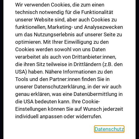
Wir verwenden Cookies, die zum einen
Graduiertentraining
technisch notwendig für die Funktionalität
Dual Career
unserer Website sind, aber auch Cookies zu
funktionellen, Marketing- und Analysezwecken
Trusted Reseach - Research Security - Foreign Interference
um das Nutzungserlebnis auf unserer Seite zu
UNESCO Lehrstuhl für Bioethik
optimieren. Mit Ihrer Einwilligung zu den
MUVI
Cookies werden sowohl von uns Daten
verarbeitet als auch von Drittanbieter:innen,
die ihren Sitz teilweise in Drittländern (z.B. den
USA) haben. Nähere Informationen zu den
Folgen Sie uns auf
Tools und den Partner:innen finden Sie in
unserer Datenschutzerklärung, in der wir auch
genau erklären, was eine Datenübermittlung in
die USA bedeuten kann. Ihre Cookie-
Einstellungen können Sie auf Wunsch jederzeit
individuell anpassen oder widerrufen.
PRESSE
JOBS
Datenschutz
MEDUNI SHOP