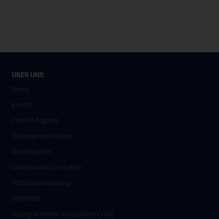
ÜBER UNS
News
Events
Facts & Figures
Strategie und Vision
Organisation
Campus und Uni-Leben
Antidiskriminierung
Bibliothek
Young Scientist Association (YSA)