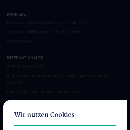
KARRIERE
Karriere an der Medizinischen Universität Wien
Karriereentwicklung an der MedUni Wien
Offene Stellen
INTERNATIONALES
Internationales Profil
Information für Studierende mit Flüchtlingsstatus aus der
Ukraine
Universitätskooperationen und Netzwerke
Internationale Kooperationen
Adjunct Professorships
Wir nutzen Cookies
Student & Staff Exchange
Das KPJ der MedUni Wien