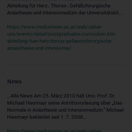
Abteilung für Herz-, Thorax-, Gefäßchirurgische
Anästhesie und Intensivmedizin der Universitätskli...
https://www.meduniwien.ac.at/web/ueber-
uns/events/detail/postgraduales-curriculum-klin-
abteilung-fuer-herz-thorax-gefaesschirurgische-
anaesthesie-und-intensivme/
News
...Alle News Am 25. März 2010 hält Univ. Prof. Dr.
Michael Hiesmayr seine Antrittsvorlesung über „Das
Normale in Anästhesie und Intensivmedizin.“ Michael
Hiesmayr bekleidet seit 1. 7. 2008...
https://www.meduniwien.ac.at/web/ueber-