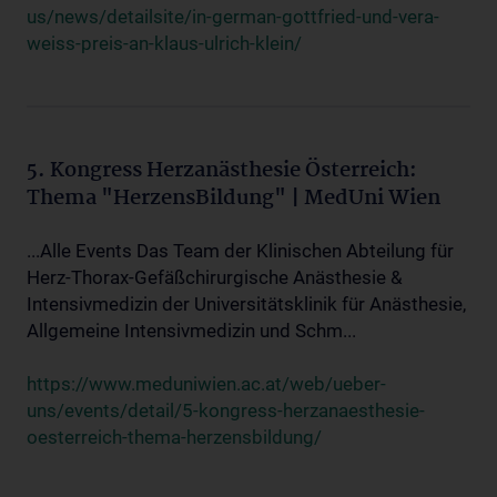
us/news/detailsite/in-german-gottfried-und-vera-
weiss-preis-an-klaus-ulrich-klein/
5. Kongress Herzanästhesie Österreich:
Thema "HerzensBildung" | MedUni Wien
...Alle Events Das Team der Klinischen Abteilung für
Herz-Thorax-Gefäßchirurgische Anästhesie &
Intensivmedizin der Universitätsklinik für Anästhesie,
Allgemeine Intensivmedizin und Schm...
https://www.meduniwien.ac.at/web/ueber-
uns/events/detail/5-kongress-herzanaesthesie-
oesterreich-thema-herzensbildung/