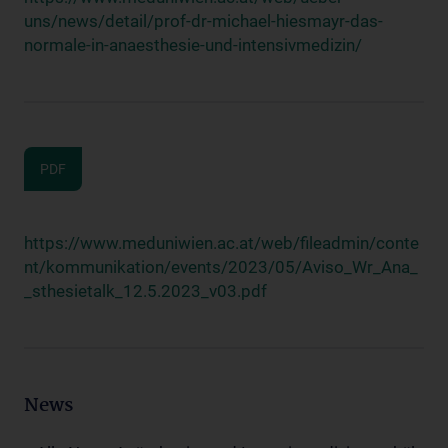
uns/news/detail/prof-dr-michael-hiesmayr-das-
normale-in-anaesthesie-und-intensivmedizin/
PDF
https://www.meduniwien.ac.at/web/fileadmin/conte
nt/kommunikation/events/2023/05/Aviso_Wr_Ana_
_sthesietalk_12.5.2023_v03.pdf
News