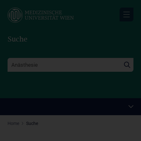
Skip
to
main
content
Suche
Home
Suche