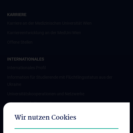
KARRIERE
Karriere an der Medizinischen Universität Wien
Karriereentwicklung an der MedUni Wien
Offene Stellen
INTERNATIONALES
Internationales Profil
Information für Studierende mit Flüchtlingsstatus aus der
Ukraine
Universitätskooperationen und Netzwerke
Internationale Kooperationen
Adjunct Professorships
Wir nutzen Cookies
Student & Staff Exchange
Das KPJ der MedUni Wien