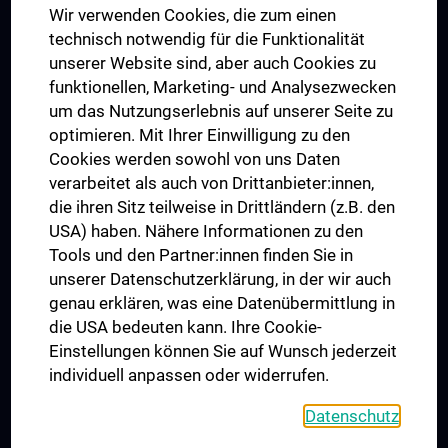
Wir verwenden Cookies, die zum einen
Graduiertentraining
technisch notwendig für die Funktionalität
Dual Career
unserer Website sind, aber auch Cookies zu
funktionellen, Marketing- und Analysezwecken
Trusted Reseach - Research Security - Foreign Interference
um das Nutzungserlebnis auf unserer Seite zu
UNESCO Lehrstuhl für Bioethik
optimieren. Mit Ihrer Einwilligung zu den
MUVI
Cookies werden sowohl von uns Daten
verarbeitet als auch von Drittanbieter:innen,
die ihren Sitz teilweise in Drittländern (z.B. den
USA) haben. Nähere Informationen zu den
Folgen Sie uns auf
Tools und den Partner:innen finden Sie in
unserer Datenschutzerklärung, in der wir auch
genau erklären, was eine Datenübermittlung in
die USA bedeuten kann. Ihre Cookie-
Einstellungen können Sie auf Wunsch jederzeit
individuell anpassen oder widerrufen.
PRESSE
JOBS
Datenschutz
MEDUNI SHOP