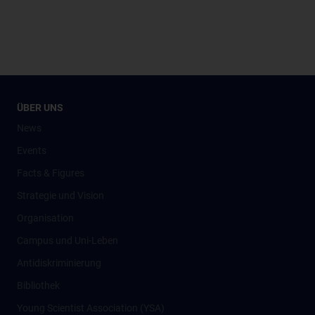
ÜBER UNS
News
Events
Facts & Figures
Strategie und Vision
Organisation
Campus und Uni-Leben
Antidiskriminierung
Bibliothek
Young Scientist Association (YSA)