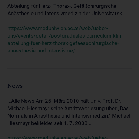
Abteilung für Herz-, Thorax-, Gefäßchirurgische
Anästhesie und Intensivmedizin der Universitätskli...
https://www.meduniwien.ac.at/web/ueber-
uns/events/detail/postgraduales-curriculum-klin-
abteilung-fuer-herz-thorax-gefaesschirurgische-
anaesthesie-und-intensivme/
News
...Alle News Am 25. März 2010 hält Univ. Prof. Dr.
Michael Hiesmayr seine Antrittsvorlesung über „Das
Normale in Anästhesie und Intensivmedizin.“ Michael
Hiesmayr bekleidet seit 1. 7. 2008...
https://www.meduniwien.ac.at/web/ueber-