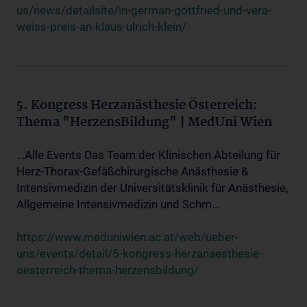
us/news/detailsite/in-german-gottfried-und-vera-
weiss-preis-an-klaus-ulrich-klein/
5. Kongress Herzanästhesie Österreich:
Thema "HerzensBildung" | MedUni Wien
...Alle Events Das Team der Klinischen Abteilung für
Herz-Thorax-Gefäßchirurgische Anästhesie &
Intensivmedizin der Universitätsklinik für Anästhesie,
Allgemeine Intensivmedizin und Schm...
https://www.meduniwien.ac.at/web/ueber-
uns/events/detail/5-kongress-herzanaesthesie-
oesterreich-thema-herzensbildung/