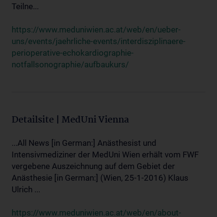
Teilne...
https://www.meduniwien.ac.at/web/en/ueber-
uns/events/jaehrliche-events/interdisziplinaere-
perioperative-echokardiographie-
notfallsonographie/aufbaukurs/
Detailsite | MedUni Vienna
...All News [in German:] Anästhesist und
Intensivmediziner der MedUni Wien erhält vom FWF
vergebene Auszeichnung auf dem Gebiet der
Anästhesie [in German:] (Wien, 25-1-2016) Klaus
Ulrich ...
https://www.meduniwien.ac.at/web/en/about-