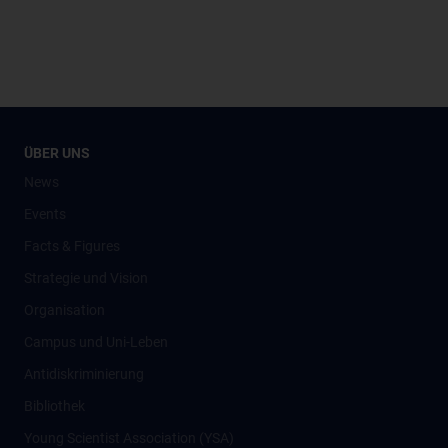
ÜBER UNS
News
Events
Facts & Figures
Strategie und Vision
Organisation
Campus und Uni-Leben
Antidiskriminierung
Bibliothek
Young Scientist Association (YSA)