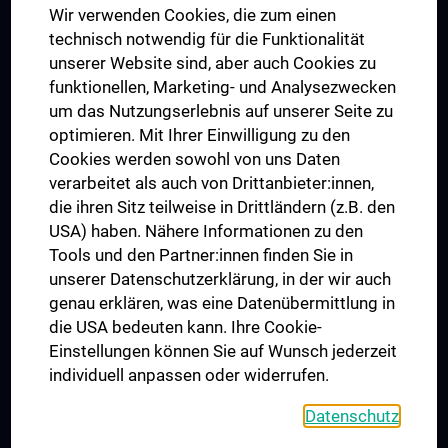
Wir verwenden Cookies, die zum einen
Graduiertentraining
technisch notwendig für die Funktionalität
Dual Career
unserer Website sind, aber auch Cookies zu
funktionellen, Marketing- und Analysezwecken
Trusted Reseach - Research Security - Foreign Interference
um das Nutzungserlebnis auf unserer Seite zu
UNESCO Lehrstuhl für Bioethik
optimieren. Mit Ihrer Einwilligung zu den
MUVI
Cookies werden sowohl von uns Daten
verarbeitet als auch von Drittanbieter:innen,
die ihren Sitz teilweise in Drittländern (z.B. den
USA) haben. Nähere Informationen zu den
Folgen Sie uns auf
Tools und den Partner:innen finden Sie in
unserer Datenschutzerklärung, in der wir auch
genau erklären, was eine Datenübermittlung in
die USA bedeuten kann. Ihre Cookie-
Einstellungen können Sie auf Wunsch jederzeit
individuell anpassen oder widerrufen.
PRESSE
JOBS
Datenschutz
MEDUNI SHOP