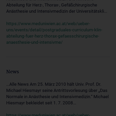
Abteilung für Herz-, Thorax-, Gefäßchirurgische
Anästhesie und Intensivmedizin der Universitätskli...
https://www.meduniwien.ac.at/web/ueber-
uns/events/detail/postgraduales-curriculum-klin-
abteilung-fuer-herz-thorax-gefaesschirurgische-
anaesthesie-und-intensivme/
News
...Alle News Am 25. März 2010 hält Univ. Prof. Dr.
Michael Hiesmayr seine Antrittsvorlesung über „Das
Normale in Anästhesie und Intensivmedizin.“ Michael
Hiesmayr bekleidet seit 1. 7. 2008...
https://www.meduniwien.ac.at/web/ueber-