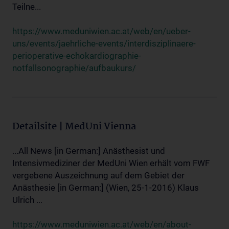
Teilne...
https://www.meduniwien.ac.at/web/en/ueber-
uns/events/jaehrliche-events/interdisziplinaere-
perioperative-echokardiographie-
notfallsonographie/aufbaukurs/
Detailsite | MedUni Vienna
...All News [in German:] Anästhesist und
Intensivmediziner der MedUni Wien erhält vom FWF
vergebene Auszeichnung auf dem Gebiet der
Anästhesie [in German:] (Wien, 25-1-2016) Klaus
Ulrich ...
https://www.meduniwien.ac.at/web/en/about-