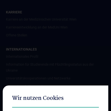
KARRIERE
Karriere an der Medizinischen Universität Wien
Karriereentwicklung an der MedUni Wien
Offene Stellen
INTERNATIONALES
Internationales Profil
Information für Studierende mit Flüchtlingsstatus aus der
Ukraine
Universitätskooperationen und Netzwerke
Internationale Kooperationen
Adjunct Professorships
Wir nutzen Cookies
Student & Staff Exchange
Das KPJ der MedUni Wien