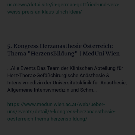
us/news/detailsite/in-german-gottfried-und-vera-
weiss-preis-an-klaus-ulrich-klein/
5. Kongress Herzanästhesie Österreich:
Thema "HerzensBildung" | MedUni Wien
...Alle Events Das Team der Klinischen Abteilung für
Herz-Thorax-Gefäßchirurgische Anästhesie &
Intensivmedizin der Universitätsklinik für Anästhesie,
Allgemeine Intensivmedizin und Schm...
https://www.meduniwien.ac.at/web/ueber-
uns/events/detail/5-kongress-herzanaesthesie-
oesterreich-thema-herzensbildung/