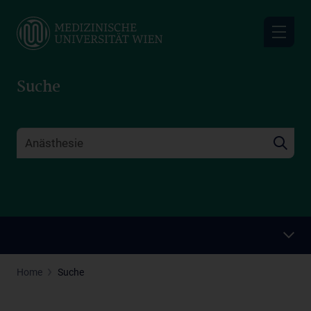
Skip
to
main
content
Suche
Home
Suche