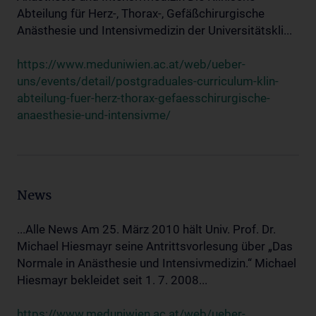
Abteilung für Herz-, Thorax-, Gefäßchirurgische
Anästhesie und Intensivmedizin der Universitätskli...
https://www.meduniwien.ac.at/web/ueber-
uns/events/detail/postgraduales-curriculum-klin-
abteilung-fuer-herz-thorax-gefaesschirurgische-
anaesthesie-und-intensivme/
News
...Alle News Am 25. März 2010 hält Univ. Prof. Dr.
Michael Hiesmayr seine Antrittsvorlesung über „Das
Normale in Anästhesie und Intensivmedizin.“ Michael
Hiesmayr bekleidet seit 1. 7. 2008...
https://www.meduniwien.ac.at/web/ueber-