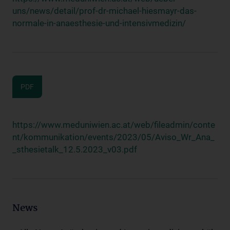
uns/news/detail/prof-dr-michael-hiesmayr-das-
normale-in-anaesthesie-und-intensivmedizin/
PDF
https://www.meduniwien.ac.at/web/fileadmin/conte
nt/kommunikation/events/2023/05/Aviso_Wr_Ana_
_sthesietalk_12.5.2023_v03.pdf
News