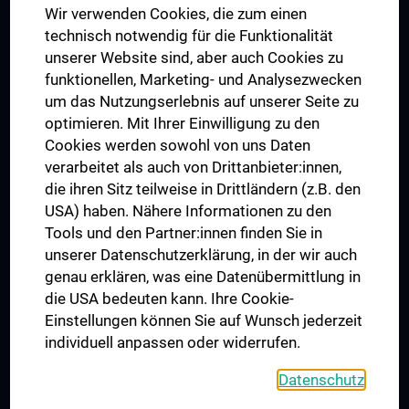
Wir verwenden Cookies, die zum einen
Graduiertentraining
technisch notwendig für die Funktionalität
Dual Career
unserer Website sind, aber auch Cookies zu
funktionellen, Marketing- und Analysezwecken
Trusted Reseach - Research Security - Foreign Interference
um das Nutzungserlebnis auf unserer Seite zu
UNESCO Lehrstuhl für Bioethik
optimieren. Mit Ihrer Einwilligung zu den
MUVI
Cookies werden sowohl von uns Daten
verarbeitet als auch von Drittanbieter:innen,
die ihren Sitz teilweise in Drittländern (z.B. den
USA) haben. Nähere Informationen zu den
Folgen Sie uns auf
Tools und den Partner:innen finden Sie in
unserer Datenschutzerklärung, in der wir auch
genau erklären, was eine Datenübermittlung in
die USA bedeuten kann. Ihre Cookie-
Einstellungen können Sie auf Wunsch jederzeit
individuell anpassen oder widerrufen.
PRESSE
JOBS
Datenschutz
MEDUNI SHOP