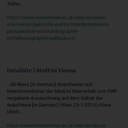
Teilne...
https://www.meduniwien.ac.at/web/en/ueber-
uns/events/jaehrliche-events/interdisziplinaere-
perioperative-echokardiographie-
notfallsonographie/aufbaukurs/
Detailsite | MedUni Vienna
...All News [in German:] Anästhesist und
Intensivmediziner der MedUni Wien erhält vom FWF
vergebene Auszeichnung auf dem Gebiet der
Anästhesie [in German:] (Wien, 25-1-2016) Klaus
Ulrich ...
https://www.meduniwien.ac.at/web/en/about-