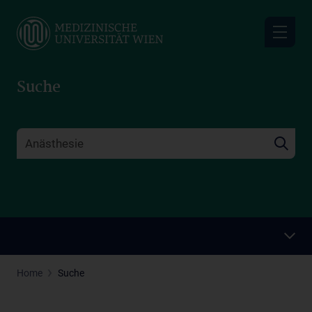
Skip
to
main
content
Suche
Home
Suche