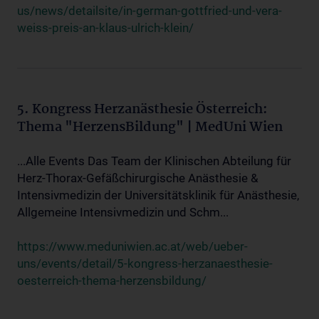
us/news/detailsite/in-german-gottfried-und-vera-
weiss-preis-an-klaus-ulrich-klein/
5. Kongress Herzanästhesie Österreich:
Thema "HerzensBildung" | MedUni Wien
...Alle Events Das Team der Klinischen Abteilung für
Herz-Thorax-Gefäßchirurgische Anästhesie &
Intensivmedizin der Universitätsklinik für Anästhesie,
Allgemeine Intensivmedizin und Schm...
https://www.meduniwien.ac.at/web/ueber-
uns/events/detail/5-kongress-herzanaesthesie-
oesterreich-thema-herzensbildung/