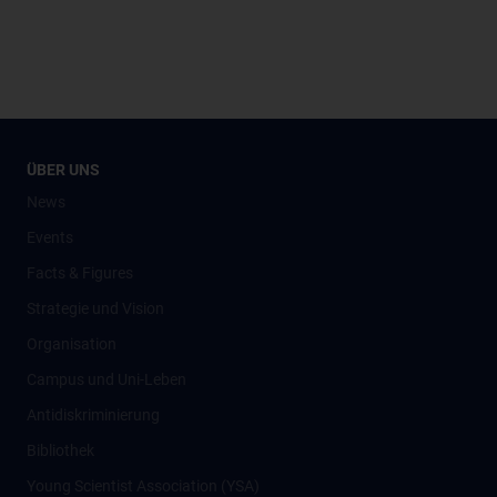
ÜBER UNS
News
Events
Facts & Figures
Strategie und Vision
Organisation
Campus und Uni-Leben
Antidiskriminierung
Bibliothek
Young Scientist Association (YSA)