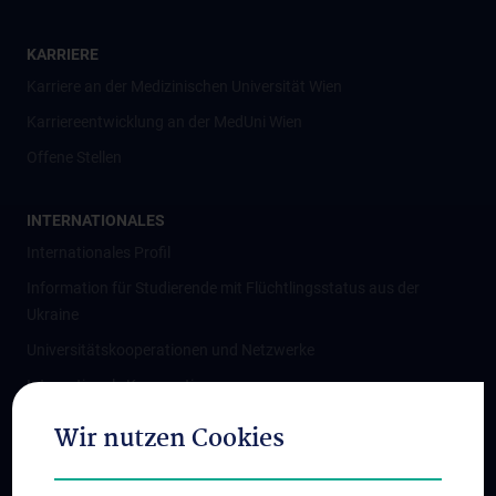
KARRIERE
Karriere an der Medizinischen Universität Wien
Karriereentwicklung an der MedUni Wien
Offene Stellen
INTERNATIONALES
Internationales Profil
Information für Studierende mit Flüchtlingsstatus aus der
Ukraine
Universitätskooperationen und Netzwerke
Internationale Kooperationen
Adjunct Professorships
Wir nutzen Cookies
Student & Staff Exchange
Das KPJ der MedUni Wien