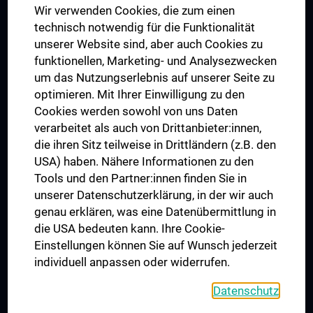
Wir verwenden Cookies, die zum einen
Graduiertentraining
technisch notwendig für die Funktionalität
Dual Career
unserer Website sind, aber auch Cookies zu
funktionellen, Marketing- und Analysezwecken
Trusted Reseach - Research Security - Foreign Interference
um das Nutzungserlebnis auf unserer Seite zu
UNESCO Lehrstuhl für Bioethik
optimieren. Mit Ihrer Einwilligung zu den
MUVI
Cookies werden sowohl von uns Daten
verarbeitet als auch von Drittanbieter:innen,
die ihren Sitz teilweise in Drittländern (z.B. den
USA) haben. Nähere Informationen zu den
Folgen Sie uns auf
Tools und den Partner:innen finden Sie in
unserer Datenschutzerklärung, in der wir auch
genau erklären, was eine Datenübermittlung in
die USA bedeuten kann. Ihre Cookie-
Einstellungen können Sie auf Wunsch jederzeit
individuell anpassen oder widerrufen.
PRESSE
JOBS
Datenschutz
MEDUNI SHOP