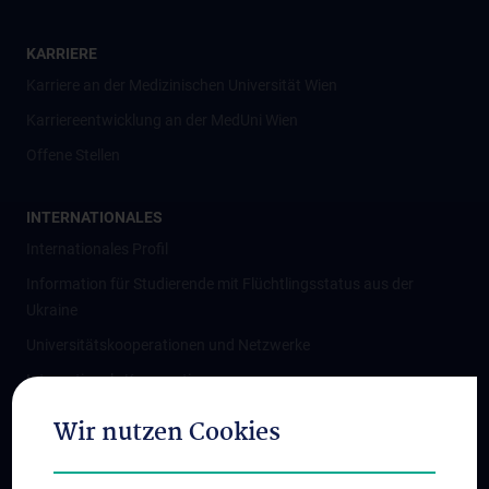
KARRIERE
Karriere an der Medizinischen Universität Wien
Karriereentwicklung an der MedUni Wien
Offene Stellen
INTERNATIONALES
Internationales Profil
Information für Studierende mit Flüchtlingsstatus aus der
Ukraine
Universitätskooperationen und Netzwerke
Internationale Kooperationen
Adjunct Professorships
Wir nutzen Cookies
Student & Staff Exchange
Das KPJ der MedUni Wien