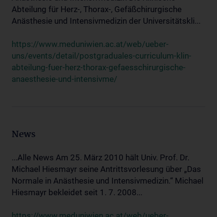
Abteilung für Herz-, Thorax-, Gefäßchirurgische
Anästhesie und Intensivmedizin der Universitätskli...
https://www.meduniwien.ac.at/web/ueber-
uns/events/detail/postgraduales-curriculum-klin-
abteilung-fuer-herz-thorax-gefaesschirurgische-
anaesthesie-und-intensivme/
News
...Alle News Am 25. März 2010 hält Univ. Prof. Dr.
Michael Hiesmayr seine Antrittsvorlesung über „Das
Normale in Anästhesie und Intensivmedizin.“ Michael
Hiesmayr bekleidet seit 1. 7. 2008...
https://www.meduniwien.ac.at/web/ueber-