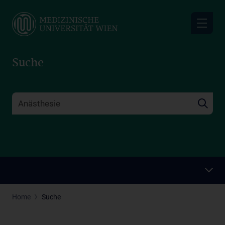
Skip
to
main
content
Suche
Home
Suche