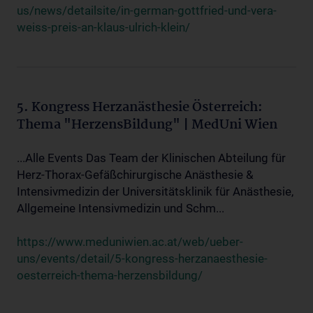
us/news/detailsite/in-german-gottfried-und-vera-
weiss-preis-an-klaus-ulrich-klein/
5. Kongress Herzanästhesie Österreich:
Thema "HerzensBildung" | MedUni Wien
...Alle Events Das Team der Klinischen Abteilung für
Herz-Thorax-Gefäßchirurgische Anästhesie &
Intensivmedizin der Universitätsklinik für Anästhesie,
Allgemeine Intensivmedizin und Schm...
https://www.meduniwien.ac.at/web/ueber-
uns/events/detail/5-kongress-herzanaesthesie-
oesterreich-thema-herzensbildung/