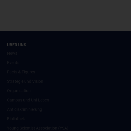
ÜBER UNS
News
Events
Facts & Figures
Strategie und Vision
Organisation
Campus und Uni-Leben
Antidiskriminierung
Bibliothek
Young Scientist Association (YSA)