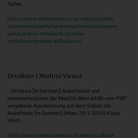
Teilne...
https://www.meduniwien.ac.at/web/en/ueber-
uns/events/jaehrliche-events/interdisziplinaere-
perioperative-echokardiographie-
notfallsonographie/aufbaukurs/
Detailsite | MedUni Vienna
...All News [in German:] Anästhesist und
Intensivmediziner der MedUni Wien erhält vom FWF
vergebene Auszeichnung auf dem Gebiet der
Anästhesie [in German:] (Wien, 25-1-2016) Klaus
Ulrich ...
https://www.meduniwien.ac.at/web/en/about-