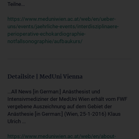
Teilne...
https://www.meduniwien.ac.at/web/en/ueber-
uns/events/jaehrliche-events/interdisziplinaere-
perioperative-echokardiographie-
notfallsonographie/aufbaukurs/
Detailsite | MedUni Vienna
...All News [in German:] Anästhesist und
Intensivmediziner der MedUni Wien erhält vom FWF
vergebene Auszeichnung auf dem Gebiet der
Anästhesie [in German:] (Wien, 25-1-2016) Klaus
Ulrich ...
https://www.meduniwien.ac.at/web/en/about-