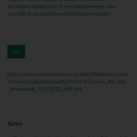
uns/news/detail/prof-dr-michael-hiesmayr-das-
normale-in-anaesthesie-und-intensivmedizin/
PDF
https://www.meduniwien.ac.at/web/fileadmin/conte
nt/kommunikation/events/2023/05/Aviso_Wr_Ana_
_sthesietalk_12.5.2023_v03.pdf
News