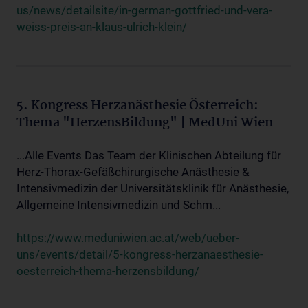
us/news/detailsite/in-german-gottfried-und-vera-
weiss-preis-an-klaus-ulrich-klein/
5. Kongress Herzanästhesie Österreich:
Thema "HerzensBildung" | MedUni Wien
...Alle Events Das Team der Klinischen Abteilung für
Herz-Thorax-Gefäßchirurgische Anästhesie &
Intensivmedizin der Universitätsklinik für Anästhesie,
Allgemeine Intensivmedizin und Schm...
https://www.meduniwien.ac.at/web/ueber-
uns/events/detail/5-kongress-herzanaesthesie-
oesterreich-thema-herzensbildung/