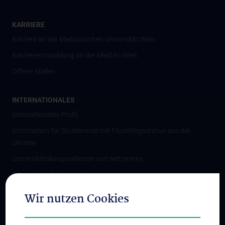
KARRIERE
Karriere an der Medizinischen Universität Wien
Karriereentwicklung an der MedUni Wien
Offene Stellen
INTERNATIONALES
Internationales Profil
Information für Studierende mit Flüchtlingsstatus aus der
Ukraine
Universitätskooperationen und Netzwerke
Internationale Kooperationen
Adjunct Professorships
Wir nutzen Cookies
Student & Staff Exchange
Das KPJ der MedUni Wien