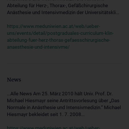
Abteilung für Herz-, Thorax-, Gefäßchirurgische
Anästhesie und Intensivmedizin der Universitätskli...
https://www.meduniwien.ac.at/web/ueber-
uns/events/detail/postgraduales-curriculum-klin-
abteilung-fuer-herz-thorax-gefaesschirurgische-
anaesthesie-und-intensivme/
News
...Alle News Am 25. März 2010 hält Univ. Prof. Dr.
Michael Hiesmayr seine Antrittsvorlesung über „Das
Normale in Anästhesie und Intensivmedizin.“ Michael
Hiesmayr bekleidet seit 1. 7. 2008...
https://www.meduniwien.ac.at/web/ueber-