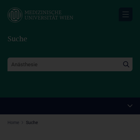
Skip
to
main
content
Suche
Home
Suche