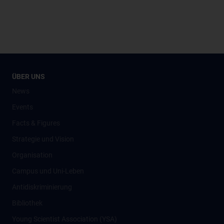
ÜBER UNS
News
Events
Facts & Figures
Strategie und Vision
Organisation
Campus und Uni-Leben
Antidiskriminierung
Bibliothek
Young Scientist Association (YSA)