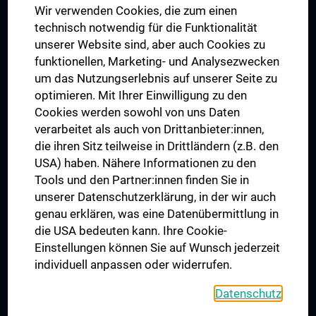
Wir verwenden Cookies, die zum einen
Graduiertentraining
technisch notwendig für die Funktionalität
Dual Career
unserer Website sind, aber auch Cookies zu
funktionellen, Marketing- und Analysezwecken
Trusted Reseach - Research Security - Foreign Interference
um das Nutzungserlebnis auf unserer Seite zu
UNESCO Lehrstuhl für Bioethik
optimieren. Mit Ihrer Einwilligung zu den
MUVI
Cookies werden sowohl von uns Daten
verarbeitet als auch von Drittanbieter:innen,
die ihren Sitz teilweise in Drittländern (z.B. den
USA) haben. Nähere Informationen zu den
Folgen Sie uns auf
Tools und den Partner:innen finden Sie in
unserer Datenschutzerklärung, in der wir auch
genau erklären, was eine Datenübermittlung in
die USA bedeuten kann. Ihre Cookie-
Einstellungen können Sie auf Wunsch jederzeit
individuell anpassen oder widerrufen.
PRESSE
JOBS
Datenschutz
MEDUNI SHOP