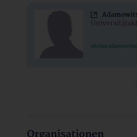
Adamowits
Universitätsk
nikolas.adamowits
Organisationen