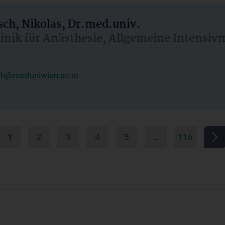
ch, Nikolas, Dr.med.univ.
linik für Anästhesie, Allgemeine Intensi
ch@meduniwien.ac.at
1
2
3
4
5
…
116