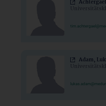
Achtergael
Universitätsk
tim.achtergael@med
Adam, Luk
Universitätsk
lukas.adam@meduni