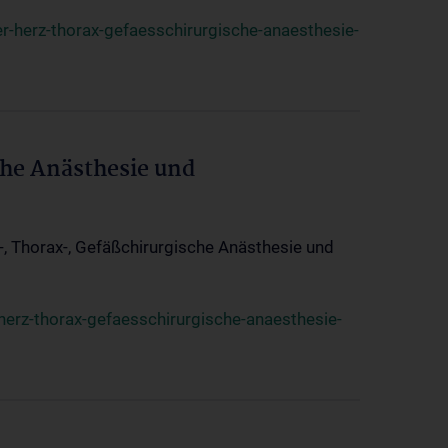
r-herz-thorax-gefaesschirurgische-anaesthesie-
che Anästhesie und
z-, Thorax-, Gefäßchirurgische Anästhesie und
herz-thorax-gefaesschirurgische-anaesthesie-