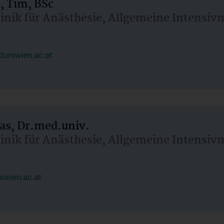
, Tim, BSc
linik für Anästhesie, Allgemeine Intensi
uniwien.ac.at
as, Dr.med.univ.
linik für Anästhesie, Allgemeine Intensi
wien.ac.at