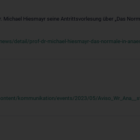
Dr. Michael Hiesmayr seine Antrittsvorlesung über „Das Norm
ews/detail/prof-dr-michael-hiesmayr-das-normale-in-anaes
/content/kommunikation/events/2023/05/Aviso_Wr_Ana__st