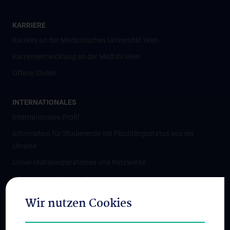
KARRIERE
Karriere an der Medizinischen Universität Wien
Karriereentwicklung an der MedUni Wien
Offene Stellen
INTERNATIONALES
Internationales Profil
Information für Studierende mit Flüchtlingsstatus aus der
Ukraine
Universitätskooperationen und Netzwerke
Internationale Kooperationen
Adjunct Professorships
Wir nutzen Cookies
Student & Staff Exchange
Das KPJ der MedUni Wien