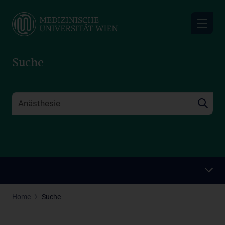
Skip
to
main
content
Suche
Home
Suche