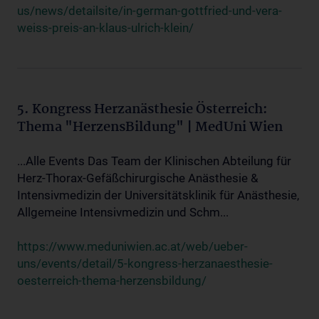
us/news/detailsite/in-german-gottfried-und-vera-
weiss-preis-an-klaus-ulrich-klein/
5. Kongress Herzanästhesie Österreich:
Thema "HerzensBildung" | MedUni Wien
...Alle Events Das Team der Klinischen Abteilung für
Herz-Thorax-Gefäßchirurgische Anästhesie &
Intensivmedizin der Universitätsklinik für Anästhesie,
Allgemeine Intensivmedizin und Schm...
https://www.meduniwien.ac.at/web/ueber-
uns/events/detail/5-kongress-herzanaesthesie-
oesterreich-thema-herzensbildung/