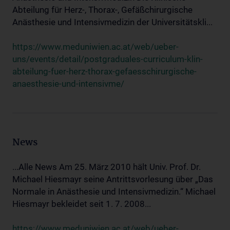
Abteilung für Herz-, Thorax-, Gefäßchirurgische
Anästhesie und Intensivmedizin der Universitätskli...
https://www.meduniwien.ac.at/web/ueber-
uns/events/detail/postgraduales-curriculum-klin-
abteilung-fuer-herz-thorax-gefaesschirurgische-
anaesthesie-und-intensivme/
News
...Alle News Am 25. März 2010 hält Univ. Prof. Dr.
Michael Hiesmayr seine Antrittsvorlesung über „Das
Normale in Anästhesie und Intensivmedizin.“ Michael
Hiesmayr bekleidet seit 1. 7. 2008...
https://www.meduniwien.ac.at/web/ueber-