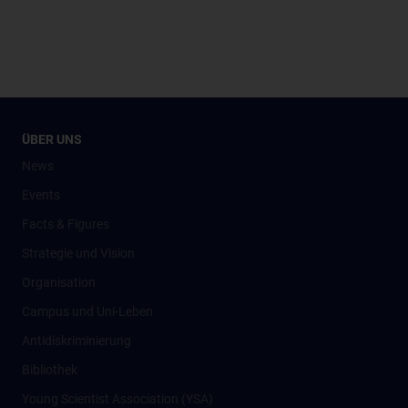
ÜBER UNS
News
Events
Facts & Figures
Strategie und Vision
Organisation
Campus und Uni-Leben
Antidiskriminierung
Bibliothek
Young Scientist Association (YSA)