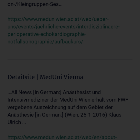
on-/Kleingruppen-Ses...
https://www.meduniwien.ac.at/web/ueber-
uns/events/jaehrliche-events/interdisziplinaere-
perioperative-echokardiographie-
notfallsonographie/aufbaukurs/
Detailsite | MedUni Vienna
...All News [in German:] Anästhesist und
Intensivmediziner der MedUni Wien erhält vom FWF
vergebene Auszeichnung auf dem Gebiet der
Anästhesie [in German:] (Wien, 25-1-2016) Klaus
Ulrich ...
https://www.meduniwien.ac.at/web/en/about-