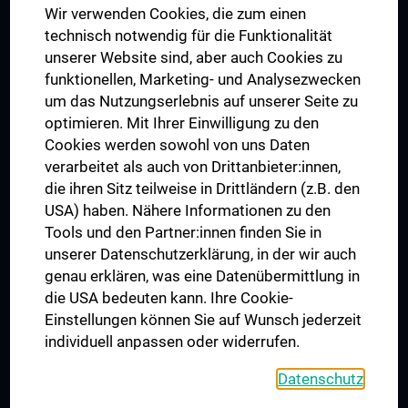
Wir verwenden Cookies, die zum einen
Graduiertentraining
technisch notwendig für die Funktionalität
Dual Career
unserer Website sind, aber auch Cookies zu
funktionellen, Marketing- und Analysezwecken
Trusted Reseach - Research Security - Foreign Interference
um das Nutzungserlebnis auf unserer Seite zu
UNESCO Lehrstuhl für Bioethik
optimieren. Mit Ihrer Einwilligung zu den
MUVI
Cookies werden sowohl von uns Daten
verarbeitet als auch von Drittanbieter:innen,
die ihren Sitz teilweise in Drittländern (z.B. den
USA) haben. Nähere Informationen zu den
Folgen Sie uns auf
Tools und den Partner:innen finden Sie in
unserer Datenschutzerklärung, in der wir auch
genau erklären, was eine Datenübermittlung in
die USA bedeuten kann. Ihre Cookie-
Einstellungen können Sie auf Wunsch jederzeit
individuell anpassen oder widerrufen.
PRESSE
JOBS
Datenschutz
MEDUNI SHOP