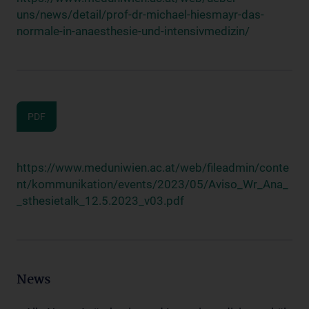
uns/news/detail/prof-dr-michael-hiesmayr-das-
normale-in-anaesthesie-und-intensivmedizin/
PDF
https://www.meduniwien.ac.at/web/fileadmin/conte
nt/kommunikation/events/2023/05/Aviso_Wr_Ana_
_sthesietalk_12.5.2023_v03.pdf
News