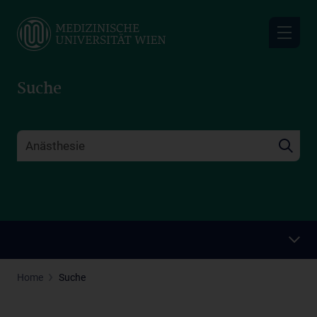
Skip
to
main
content
Suche
Home
Suche