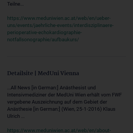
Teilne...
https://www.meduniwien.ac.at/web/en/ueber-
uns/events/jaehrliche-events/interdisziplinaere-
perioperative-echokardiographie-
notfallsonographie/aufbaukurs/
Detailsite | MedUni Vienna
...All News [in German:] Anästhesist und
Intensivmediziner der MedUni Wien erhält vom FWF
vergebene Auszeichnung auf dem Gebiet der
Anästhesie [in German:] (Wien, 25-1-2016) Klaus
Ulrich ...
https://www.meduniwien.ac.at/web/en/about-