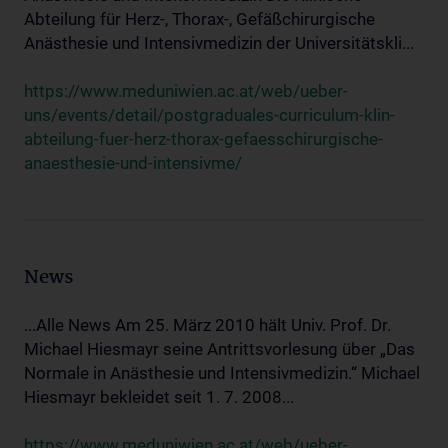
Abteilung für Herz-, Thorax-, Gefäßchirurgische
Anästhesie und Intensivmedizin der Universitätskli...
https://www.meduniwien.ac.at/web/ueber-
uns/events/detail/postgraduales-curriculum-klin-
abteilung-fuer-herz-thorax-gefaesschirurgische-
anaesthesie-und-intensivme/
News
...Alle News Am 25. März 2010 hält Univ. Prof. Dr.
Michael Hiesmayr seine Antrittsvorlesung über „Das
Normale in Anästhesie und Intensivmedizin.“ Michael
Hiesmayr bekleidet seit 1. 7. 2008...
https://www.meduniwien.ac.at/web/ueber-