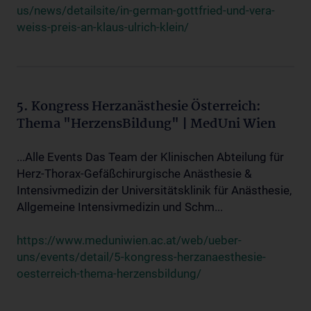
us/news/detailsite/in-german-gottfried-und-vera-
weiss-preis-an-klaus-ulrich-klein/
5. Kongress Herzanästhesie Österreich:
Thema "HerzensBildung" | MedUni Wien
...Alle Events Das Team der Klinischen Abteilung für
Herz-Thorax-Gefäßchirurgische Anästhesie &
Intensivmedizin der Universitätsklinik für Anästhesie,
Allgemeine Intensivmedizin und Schm...
https://www.meduniwien.ac.at/web/ueber-
uns/events/detail/5-kongress-herzanaesthesie-
oesterreich-thema-herzensbildung/