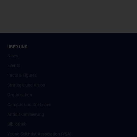
ÜBER UNS
News
Events
Facts & Figures
Strategie und Vision
Organisation
Campus und Uni-Leben
Antidiskriminierung
Bibliothek
Young Scientist Association (YSA)