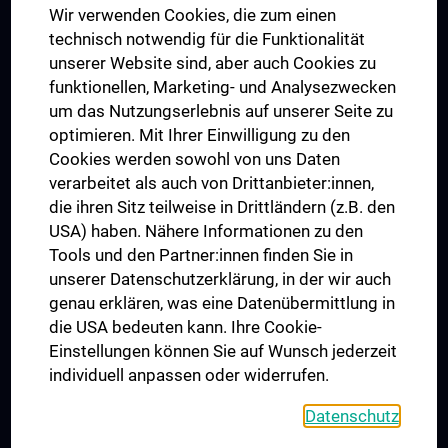
Wir verwenden Cookies, die zum einen
Graduiertentraining
technisch notwendig für die Funktionalität
Dual Career
unserer Website sind, aber auch Cookies zu
funktionellen, Marketing- und Analysezwecken
Trusted Reseach - Research Security - Foreign Interference
um das Nutzungserlebnis auf unserer Seite zu
UNESCO Lehrstuhl für Bioethik
optimieren. Mit Ihrer Einwilligung zu den
MUVI
Cookies werden sowohl von uns Daten
verarbeitet als auch von Drittanbieter:innen,
die ihren Sitz teilweise in Drittländern (z.B. den
USA) haben. Nähere Informationen zu den
Folgen Sie uns auf
Tools und den Partner:innen finden Sie in
unserer Datenschutzerklärung, in der wir auch
genau erklären, was eine Datenübermittlung in
die USA bedeuten kann. Ihre Cookie-
Einstellungen können Sie auf Wunsch jederzeit
individuell anpassen oder widerrufen.
PRESSE
JOBS
Datenschutz
MEDUNI SHOP