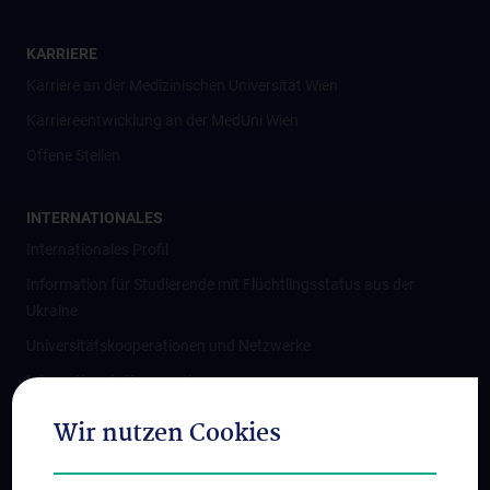
KARRIERE
Karriere an der Medizinischen Universität Wien
Karriereentwicklung an der MedUni Wien
Offene Stellen
INTERNATIONALES
Internationales Profil
Information für Studierende mit Flüchtlingsstatus aus der
Ukraine
Universitätskooperationen und Netzwerke
Internationale Kooperationen
Adjunct Professorships
Wir nutzen Cookies
Student & Staff Exchange
Das KPJ der MedUni Wien