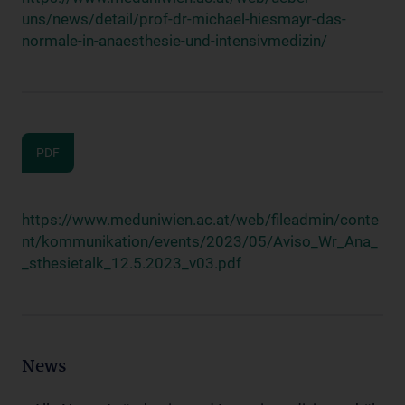
uns/news/detail/prof-dr-michael-hiesmayr-das-
normale-in-anaesthesie-und-intensivmedizin/
PDF
https://www.meduniwien.ac.at/web/fileadmin/conte
nt/kommunikation/events/2023/05/Aviso_Wr_Ana_
_sthesietalk_12.5.2023_v03.pdf
News