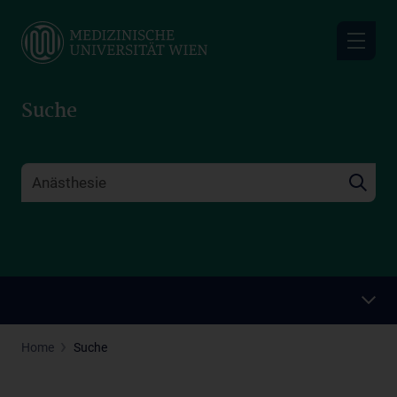
Skip
to
main
content
Suche
Home
Suche