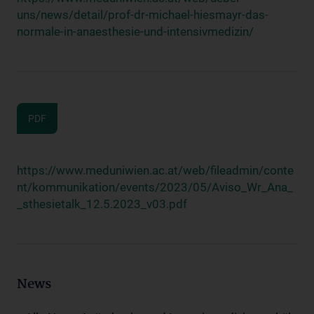
uns/news/detail/prof-dr-michael-hiesmayr-das-
normale-in-anaesthesie-und-intensivmedizin/
PDF
https://www.meduniwien.ac.at/web/fileadmin/conte
nt/kommunikation/events/2023/05/Aviso_Wr_Ana_
_sthesietalk_12.5.2023_v03.pdf
News