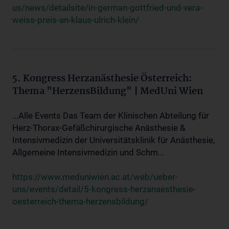
us/news/detailsite/in-german-gottfried-und-vera-
weiss-preis-an-klaus-ulrich-klein/
5. Kongress Herzanästhesie Österreich:
Thema "HerzensBildung" | MedUni Wien
...Alle Events Das Team der Klinischen Abteilung für
Herz-Thorax-Gefäßchirurgische Anästhesie &
Intensivmedizin der Universitätsklinik für Anästhesie,
Allgemeine Intensivmedizin und Schm...
https://www.meduniwien.ac.at/web/ueber-
uns/events/detail/5-kongress-herzanaesthesie-
oesterreich-thema-herzensbildung/