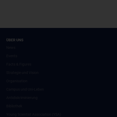
ÜBER UNS
News
Events
Facts & Figures
Strategie und Vision
Organisation
Campus und Uni-Leben
Antidiskriminierung
Bibliothek
Young Scientist Association (YSA)