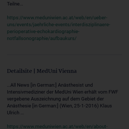
Teilne...
https://www.meduniwien.ac.at/web/en/ueber-
uns/events/jaehrliche-events/interdisziplinaere-
perioperative-echokardiographie-
notfallsonographie/aufbaukurs/
Detailsite | MedUni Vienna
...All News [in German:] Anästhesist und
Intensivmediziner der MedUni Wien erhält vom FWF
vergebene Auszeichnung auf dem Gebiet der
Anästhesie [in German:] (Wien, 25-1-2016) Klaus
Ulrich ...
https://www.meduniwien.ac.at/web/en/about-