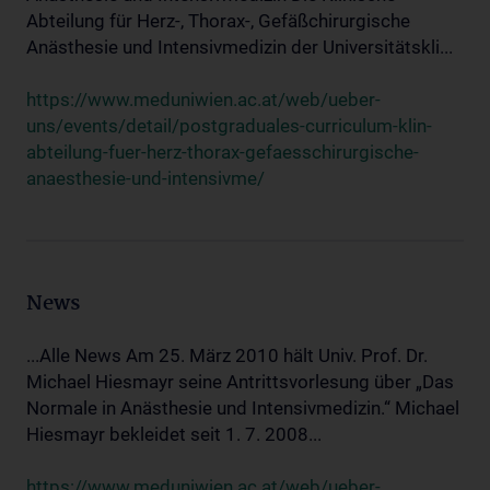
Abteilung für Herz-, Thorax-, Gefäßchirurgische
Anästhesie und Intensivmedizin der Universitätskli...
https://www.meduniwien.ac.at/web/ueber-
uns/events/detail/postgraduales-curriculum-klin-
abteilung-fuer-herz-thorax-gefaesschirurgische-
anaesthesie-und-intensivme/
News
...Alle News Am 25. März 2010 hält Univ. Prof. Dr.
Michael Hiesmayr seine Antrittsvorlesung über „Das
Normale in Anästhesie und Intensivmedizin.“ Michael
Hiesmayr bekleidet seit 1. 7. 2008...
https://www.meduniwien.ac.at/web/ueber-