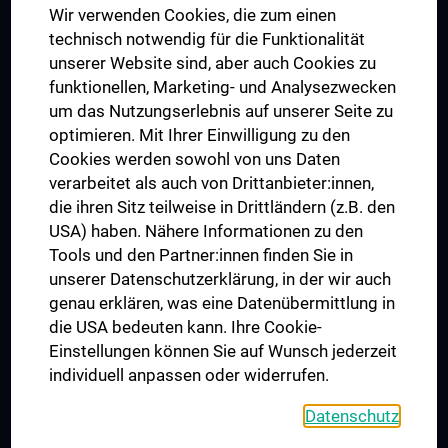
Wir verwenden Cookies, die zum einen
Graduiertentraining
technisch notwendig für die Funktionalität
Dual Career
unserer Website sind, aber auch Cookies zu
funktionellen, Marketing- und Analysezwecken
Trusted Reseach - Research Security - Foreign Interference
um das Nutzungserlebnis auf unserer Seite zu
UNESCO Lehrstuhl für Bioethik
optimieren. Mit Ihrer Einwilligung zu den
MUVI
Cookies werden sowohl von uns Daten
verarbeitet als auch von Drittanbieter:innen,
die ihren Sitz teilweise in Drittländern (z.B. den
USA) haben. Nähere Informationen zu den
Folgen Sie uns auf
Tools und den Partner:innen finden Sie in
unserer Datenschutzerklärung, in der wir auch
genau erklären, was eine Datenübermittlung in
die USA bedeuten kann. Ihre Cookie-
Einstellungen können Sie auf Wunsch jederzeit
individuell anpassen oder widerrufen.
PRESSE
JOBS
Datenschutz
MEDUNI SHOP