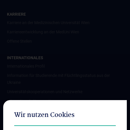
KARRIERE
Karriere an der Medizinischen Universität Wien
Karriereentwicklung an der MedUni Wien
Offene Stellen
INTERNATIONALES
Internationales Profil
Information für Studierende mit Flüchtlingsstatus aus der
Ukraine
Universitätskooperationen und Netzwerke
Internationale Kooperationen
Adjunct Professorships
Wir nutzen Cookies
Student & Staff Exchange
Das KPJ der MedUni Wien