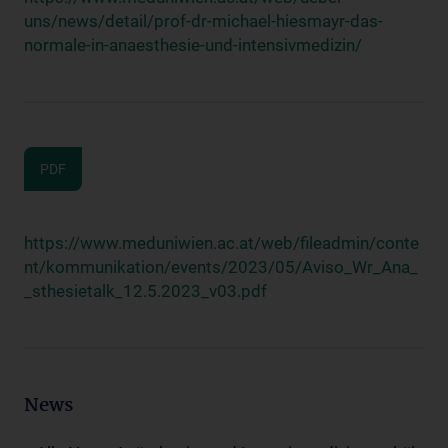
uns/news/detail/prof-dr-michael-hiesmayr-das-
normale-in-anaesthesie-und-intensivmedizin/
PDF
https://www.meduniwien.ac.at/web/fileadmin/conte
nt/kommunikation/events/2023/05/Aviso_Wr_Ana_
_sthesietalk_12.5.2023_v03.pdf
News