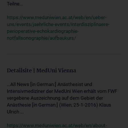
Teilne...
https://www.meduniwien.ac.at/web/en/ueber-
uns/events/jaehrliche-events/interdisziplinaere-
perioperative-echokardiographie-
notfallsonographie/aufbaukurs/
Detailsite | MedUni Vienna
...All News [in German:] Anästhesist und
Intensivmediziner der MedUni Wien erhält vom FWF
vergebene Auszeichnung auf dem Gebiet der
Anästhesie [in German:] (Wien, 25-1-2016) Klaus
Ulrich ...
https://www.meduniwien.ac.at/web/en/about-