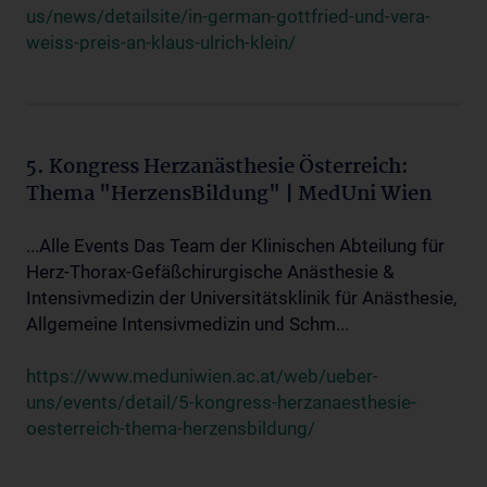
us/news/detailsite/in-german-gottfried-und-vera-
weiss-preis-an-klaus-ulrich-klein/
5. Kongress Herzanästhesie Österreich:
Thema "HerzensBildung" | MedUni Wien
...Alle Events Das Team der Klinischen Abteilung für
Herz-Thorax-Gefäßchirurgische Anästhesie &
Intensivmedizin der Universitätsklinik für Anästhesie,
Allgemeine Intensivmedizin und Schm...
https://www.meduniwien.ac.at/web/ueber-
uns/events/detail/5-kongress-herzanaesthesie-
oesterreich-thema-herzensbildung/