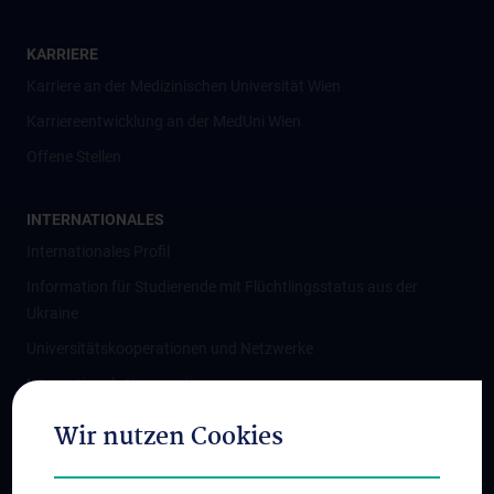
KARRIERE
Karriere an der Medizinischen Universität Wien
Karriereentwicklung an der MedUni Wien
Offene Stellen
INTERNATIONALES
Internationales Profil
Information für Studierende mit Flüchtlingsstatus aus der
Ukraine
Universitätskooperationen und Netzwerke
Internationale Kooperationen
Adjunct Professorships
Wir nutzen Cookies
Student & Staff Exchange
Das KPJ der MedUni Wien