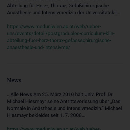
Abteilung für Herz-, Thorax-, Gefäßchirurgische
Anästhesie und Intensivmedizin der Universitätskli...
https://www.meduniwien.ac.at/web/ueber-
uns/events/detail/postgraduales-curriculum-klin-
abteilung-fuer-herz-thorax-gefaesschirurgische-
anaesthesie-und-intensivme/
News
...Alle News Am 25. März 2010 hält Univ. Prof. Dr.
Michael Hiesmayr seine Antrittsvorlesung über „Das
Normale in Anästhesie und Intensivmedizin.“ Michael
Hiesmayr bekleidet seit 1. 7. 2008...
https://www.meduniwien.ac.at/web/ueber-