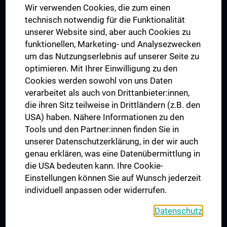
Wir verwenden Cookies, die zum einen
Graduiertentraining
technisch notwendig für die Funktionalität
Dual Career
unserer Website sind, aber auch Cookies zu
funktionellen, Marketing- und Analysezwecken
Trusted Reseach - Research Security - Foreign Interference
um das Nutzungserlebnis auf unserer Seite zu
UNESCO Lehrstuhl für Bioethik
optimieren. Mit Ihrer Einwilligung zu den
MUVI
Cookies werden sowohl von uns Daten
verarbeitet als auch von Drittanbieter:innen,
die ihren Sitz teilweise in Drittländern (z.B. den
USA) haben. Nähere Informationen zu den
Folgen Sie uns auf
Tools und den Partner:innen finden Sie in
unserer Datenschutzerklärung, in der wir auch
genau erklären, was eine Datenübermittlung in
die USA bedeuten kann. Ihre Cookie-
Einstellungen können Sie auf Wunsch jederzeit
individuell anpassen oder widerrufen.
PRESSE
JOBS
Datenschutz
MEDUNI SHOP