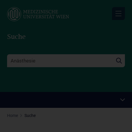
Skip
to
main
content
Suche
Home
Suche