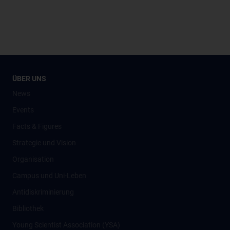
ÜBER UNS
News
Events
Facts & Figures
Strategie und Vision
Organisation
Campus und Uni-Leben
Antidiskriminierung
Bibliothek
Young Scientist Association (YSA)