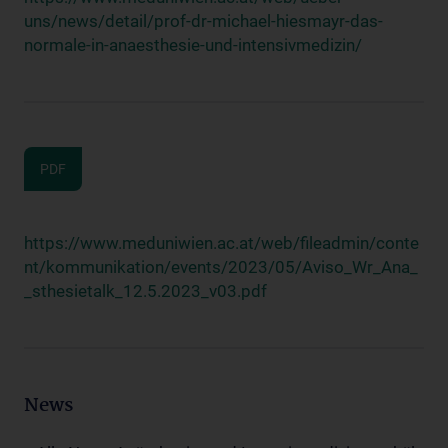
uns/news/detail/prof-dr-michael-hiesmayr-das-
normale-in-anaesthesie-und-intensivmedizin/
PDF
https://www.meduniwien.ac.at/web/fileadmin/conte
nt/kommunikation/events/2023/05/Aviso_Wr_Ana_
_sthesietalk_12.5.2023_v03.pdf
News