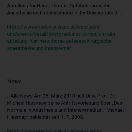
Abteilung für Herz-, Thorax-, Gefäßchirurgische
Anästhesie und Intensivmedizin der Universitätskli...
https://www.meduniwien.ac.at/web/ueber-
uns/events/detail/postgraduales-curriculum-klin-
abteilung-fuer-herz-thorax-gefaesschirurgische-
anaesthesie-und-intensivme/
News
...Alle News Am 25. März 2010 hält Univ. Prof. Dr.
Michael Hiesmayr seine Antrittsvorlesung über „Das
Normale in Anästhesie und Intensivmedizin.“ Michael
Hiesmayr bekleidet seit 1. 7. 2008...
https://www.meduniwien.ac.at/web/ueber-