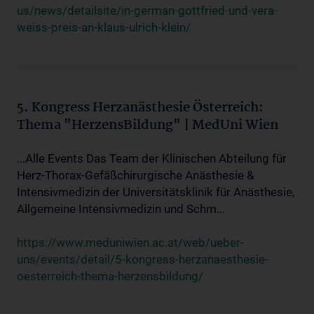
us/news/detailsite/in-german-gottfried-und-vera-
weiss-preis-an-klaus-ulrich-klein/
5. Kongress Herzanästhesie Österreich:
Thema "HerzensBildung" | MedUni Wien
...Alle Events Das Team der Klinischen Abteilung für
Herz-Thorax-Gefäßchirurgische Anästhesie &
Intensivmedizin der Universitätsklinik für Anästhesie,
Allgemeine Intensivmedizin und Schm...
https://www.meduniwien.ac.at/web/ueber-
uns/events/detail/5-kongress-herzanaesthesie-
oesterreich-thema-herzensbildung/