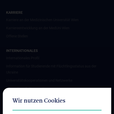
KARRIERE
Karriere an der Medizinischen Universität Wien
Karriereentwicklung an der MedUni Wien
Offene Stellen
INTERNATIONALES
Internationales Profil
Information für Studierende mit Flüchtlingsstatus aus der
Ukraine
Universitätskooperationen und Netzwerke
Internationale Kooperationen
Adjunct Professorships
Wir nutzen Cookies
Student & Staff Exchange
Das KPJ der MedUni Wien