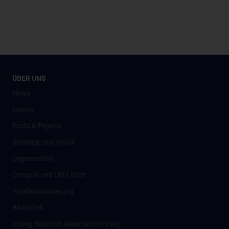
ÜBER UNS
News
Events
Facts & Figures
Strategie und Vision
Organisation
Campus und Uni-Leben
Antidiskriminierung
Bibliothek
Young Scientist Association (YSA)