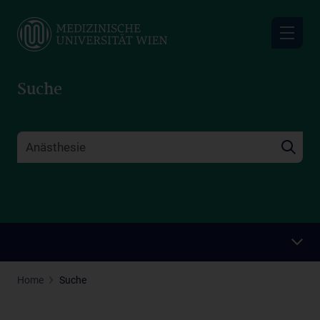
Skip
to
main
content
Suche
Home
Suche