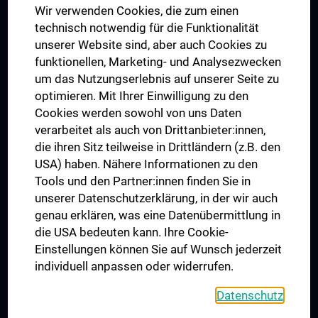
Wir verwenden Cookies, die zum einen
Graduiertentraining
technisch notwendig für die Funktionalität
Dual Career
unserer Website sind, aber auch Cookies zu
funktionellen, Marketing- und Analysezwecken
Trusted Reseach - Research Security - Foreign Interference
um das Nutzungserlebnis auf unserer Seite zu
UNESCO Lehrstuhl für Bioethik
optimieren. Mit Ihrer Einwilligung zu den
MUVI
Cookies werden sowohl von uns Daten
verarbeitet als auch von Drittanbieter:innen,
die ihren Sitz teilweise in Drittländern (z.B. den
USA) haben. Nähere Informationen zu den
Folgen Sie uns auf
Tools und den Partner:innen finden Sie in
unserer Datenschutzerklärung, in der wir auch
genau erklären, was eine Datenübermittlung in
die USA bedeuten kann. Ihre Cookie-
Einstellungen können Sie auf Wunsch jederzeit
individuell anpassen oder widerrufen.
PRESSE
JOBS
Datenschutz
MEDUNI SHOP