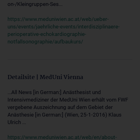
on-/Kleingruppen-Ses...
https://www.meduniwien.ac.at/web/ueber-
uns/events/jaehrliche-events/interdisziplinaere-
perioperative-echokardiographie-
notfallsonographie/aufbaukurs/
Detailsite | MedUni Vienna
...All News [in German:] Anästhesist und
Intensivmediziner der MedUni Wien erhält vom FWF
vergebene Auszeichnung auf dem Gebiet der
Anästhesie [in German:] (Wien, 25-1-2016) Klaus
Ulrich ...
https://www.meduniwien.ac.at/web/en/about-