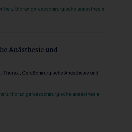
r-herz-thorax-gefaesschirurgische-anaesthesie-
che Anästhesie und
z-, Thorax-, Gefäßchirurgische Anästhesie und
herz-thorax-gefaesschirurgische-anaesthesie-