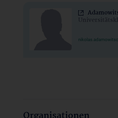
Adamowits
Universitätsk
nikolas.adamowits
Organisationen