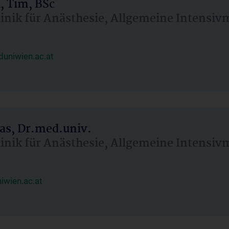
, Tim, BSc
linik für Anästhesie, Allgemeine Intensi
uniwien.ac.at
as, Dr.med.univ.
linik für Anästhesie, Allgemeine Intensi
wien.ac.at