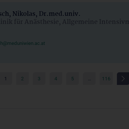
ch, Nikolas, Dr.med.univ.
linik für Anästhesie, Allgemeine Intensi
ch@meduniwien.ac.at
1
2
3
4
5
…
116