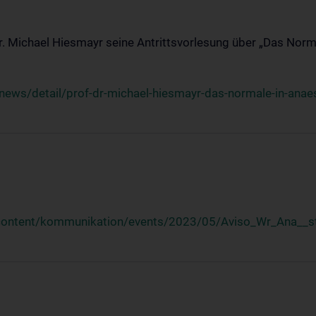
Dr. Michael Hiesmayr seine Antrittsvorlesung über „Das Norm
ews/detail/prof-dr-michael-hiesmayr-das-normale-in-anaes
/content/kommunikation/events/2023/05/Aviso_Wr_Ana__st