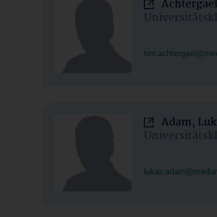
Achtergael
Universitätsk
tim.achtergael@med
Adam, Luk
Universitätsk
lukas.adam@meduni