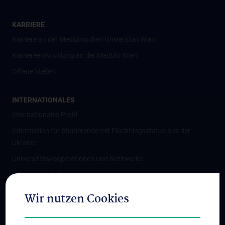
KARRIERE
Karriere an der Medizinischen Universität Wien
Karriereentwicklung an der MedUni Wien
Offene Stellen
INTERNATIONALES
Internationales Profil
Information für Studierende mit Flüchtlingsstatus aus der
Ukraine
Universitätskooperationen und Netzwerke
Internationale Kooperationen
Adjunct Professorships
Wir nutzen Cookies
Student & Staff Exchange
Das KPJ der MedUni Wien