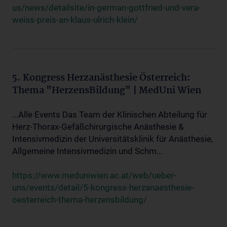
us/news/detailsite/in-german-gottfried-und-vera-
weiss-preis-an-klaus-ulrich-klein/
5. Kongress Herzanästhesie Österreich:
Thema "HerzensBildung" | MedUni Wien
...Alle Events Das Team der Klinischen Abteilung für
Herz-Thorax-Gefäßchirurgische Anästhesie &
Intensivmedizin der Universitätsklinik für Anästhesie,
Allgemeine Intensivmedizin und Schm...
https://www.meduniwien.ac.at/web/ueber-
uns/events/detail/5-kongress-herzanaesthesie-
oesterreich-thema-herzensbildung/