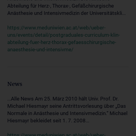
Abteilung für Herz-, Thorax-, Gefäßchirurgische
Anästhesie und Intensivmedizin der Universitätskli...
https://www.meduniwien.ac.at/web/ueber-
uns/events/detail/postgraduales-curriculum-klin-
abteilung-fuer-herz-thorax-gefaesschirurgische-
anaesthesie-und-intensivme/
News
...Alle News Am 25. März 2010 hält Univ. Prof. Dr.
Michael Hiesmayr seine Antrittsvorlesung über „Das
Normale in Anästhesie und Intensivmedizin.“ Michael
Hiesmayr bekleidet seit 1. 7. 2008...
https://www.meduniwien.ac.at/web/ueber-