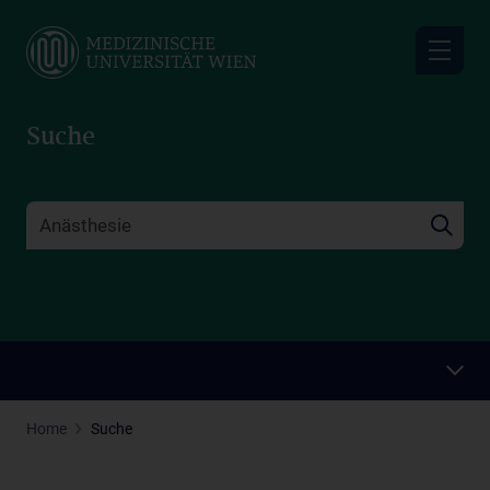
Skip
to
main
content
Suche
Home
Suche