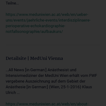
Teilne...
https://www.meduniwien.ac.at/web/en/ueber-
uns/events/jaehrliche-events/interdisziplinaere-
perioperative-echokardiographie-
notfallsonographie/aufbaukurs/
Detailsite | MedUni Vienna
...All News [in German:] Anästhesist und
Intensivmediziner der MedUni Wien erhält vom FWF
vergebene Auszeichnung auf dem Gebiet der
Anästhesie [in German:] (Wien, 25-1-2016) Klaus
Ulrich ...
https://www.meduniwien.ac.at/web/en/about-