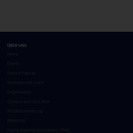
ÜBER UNS
News
Events
Facts & Figures
Strategie und Vision
Organisation
Campus und Uni-Leben
Antidiskriminierung
Bibliothek
Young Scientist Association (YSA)