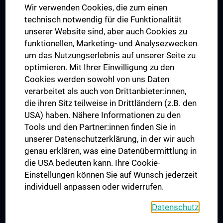
Wir verwenden Cookies, die zum einen
Graduiertentraining
technisch notwendig für die Funktionalität
Dual Career
unserer Website sind, aber auch Cookies zu
funktionellen, Marketing- und Analysezwecken
Trusted Reseach - Research Security - Foreign Interference
um das Nutzungserlebnis auf unserer Seite zu
UNESCO Lehrstuhl für Bioethik
optimieren. Mit Ihrer Einwilligung zu den
MUVI
Cookies werden sowohl von uns Daten
verarbeitet als auch von Drittanbieter:innen,
die ihren Sitz teilweise in Drittländern (z.B. den
USA) haben. Nähere Informationen zu den
Folgen Sie uns auf
Tools und den Partner:innen finden Sie in
unserer Datenschutzerklärung, in der wir auch
genau erklären, was eine Datenübermittlung in
die USA bedeuten kann. Ihre Cookie-
Einstellungen können Sie auf Wunsch jederzeit
individuell anpassen oder widerrufen.
PRESSE
JOBS
Datenschutz
MEDUNI SHOP