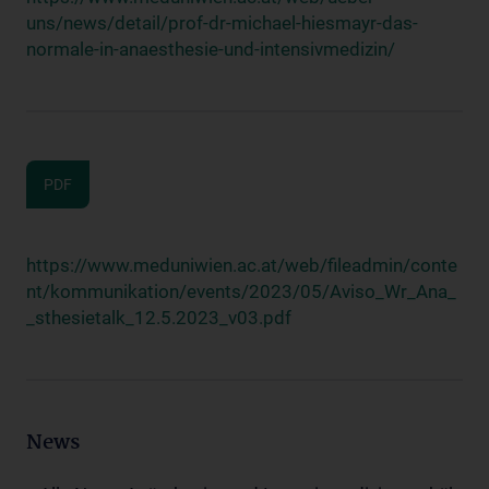
uns/news/detail/prof-dr-michael-hiesmayr-das-
normale-in-anaesthesie-und-intensivmedizin/
PDF
https://www.meduniwien.ac.at/web/fileadmin/conte
nt/kommunikation/events/2023/05/Aviso_Wr_Ana_
_sthesietalk_12.5.2023_v03.pdf
News