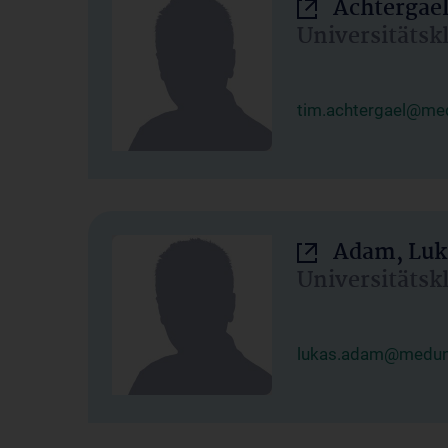
Achtergael
Universitätsk
tim.achtergael@med
Adam, Luk
Universitätsk
lukas.adam@meduni