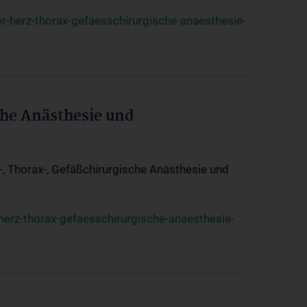
r-herz-thorax-gefaesschirurgische-anaesthesie-
che Anästhesie und
z-, Thorax-, Gefäßchirurgische Anästhesie und
herz-thorax-gefaesschirurgische-anaesthesie-