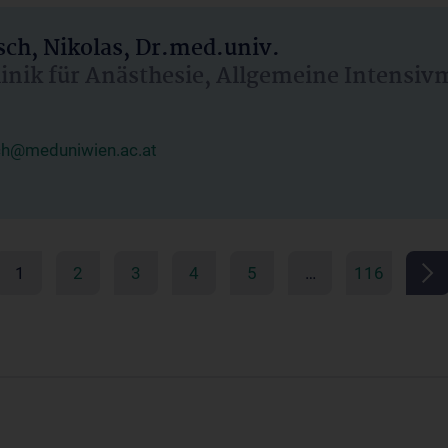
ch, Nikolas, Dr.med.univ.
linik für Anästhesie, Allgemeine Intensi
ch@meduniwien.ac.at
1
2
3
4
5
…
116