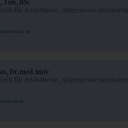
, Tim, BSc
linik für Anästhesie, Allgemeine Intensi
uniwien.ac.at
as, Dr.med.univ.
linik für Anästhesie, Allgemeine Intensi
wien.ac.at