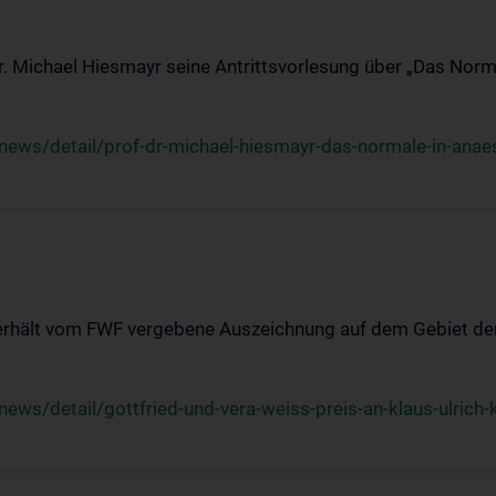
Dr. Michael Hiesmayr seine Antrittsvorlesung über „Das Norm
ews/detail/prof-dr-michael-hiesmayr-das-normale-in-anaes
 erhält vom FWF vergebene Auszeichnung auf dem Gebiet der
s/detail/gottfried-und-vera-weiss-preis-an-klaus-ulrich-k