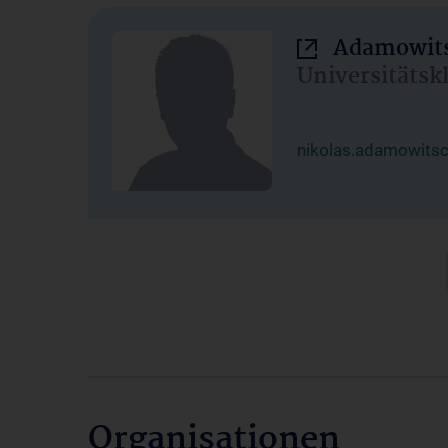
Adamowits
Universitätsk
nikolas.adamowits
Organisationen