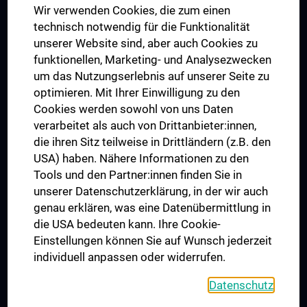
Wir verwenden Cookies, die zum einen
Graduiertentraining
technisch notwendig für die Funktionalität
Dual Career
unserer Website sind, aber auch Cookies zu
funktionellen, Marketing- und Analysezwecken
Trusted Reseach - Research Security - Foreign Interference
um das Nutzungserlebnis auf unserer Seite zu
UNESCO Lehrstuhl für Bioethik
optimieren. Mit Ihrer Einwilligung zu den
MUVI
Cookies werden sowohl von uns Daten
verarbeitet als auch von Drittanbieter:innen,
die ihren Sitz teilweise in Drittländern (z.B. den
USA) haben. Nähere Informationen zu den
Folgen Sie uns auf
Tools und den Partner:innen finden Sie in
unserer Datenschutzerklärung, in der wir auch
genau erklären, was eine Datenübermittlung in
die USA bedeuten kann. Ihre Cookie-
Einstellungen können Sie auf Wunsch jederzeit
individuell anpassen oder widerrufen.
PRESSE
JOBS
Datenschutz
MEDUNI SHOP