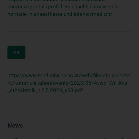
uns/news/detail/prof-dr-michael-hiesmayr-das-
normale-in-anaesthesie-und-intensivmedizin/
PDF
https://www.meduniwien.ac.at/web/fileadmin/conte
nt/kommunikation/events/2023/05/Aviso_Wr_Ana_
_sthesietalk_12.5.2023_v03.pdf
News