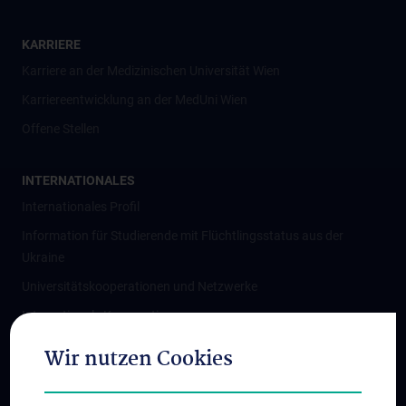
KARRIERE
Karriere an der Medizinischen Universität Wien
Karriereentwicklung an der MedUni Wien
Offene Stellen
INTERNATIONALES
Internationales Profil
Information für Studierende mit Flüchtlingsstatus aus der
Ukraine
Universitätskooperationen und Netzwerke
Internationale Kooperationen
Adjunct Professorships
Wir nutzen Cookies
Student & Staff Exchange
Das KPJ der MedUni Wien