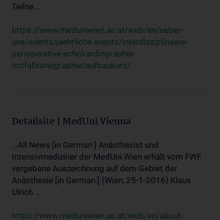
Teilne...
https://www.meduniwien.ac.at/web/en/ueber-
uns/events/jaehrliche-events/interdisziplinaere-
perioperative-echokardiographie-
notfallsonographie/aufbaukurs/
Detailsite | MedUni Vienna
...All News [in German:] Anästhesist und
Intensivmediziner der MedUni Wien erhält vom FWF
vergebene Auszeichnung auf dem Gebiet der
Anästhesie [in German:] (Wien, 25-1-2016) Klaus
Ulrich ...
https://www.meduniwien.ac.at/web/en/about-