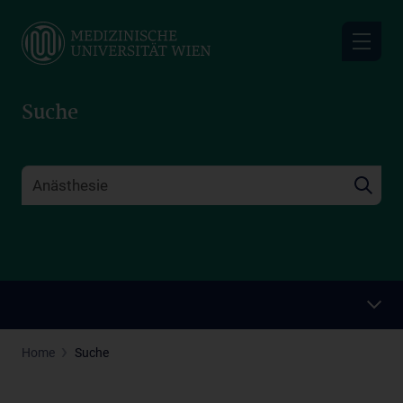
Skip
to
main
content
Suche
Home
Suche