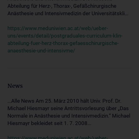
Abteilung für Herz-, Thorax-, Gefäßchirurgische
Anästhesie und Intensivmedizin der Universitätskli...
https://www.meduniwien.ac.at/web/ueber-
uns/events/detail/postgraduales-curriculum-klin-
abteilung-fuer-herz-thorax-gefaesschirurgische-
anaesthesie-und-intensivme/
News
...Alle News Am 25. März 2010 hält Univ. Prof. Dr.
Michael Hiesmayr seine Antrittsvorlesung über „Das
Normale in Anästhesie und Intensivmedizin.“ Michael
Hiesmayr bekleidet seit 1. 7. 2008...
https://www.meduniwien.ac.at/web/ueber-