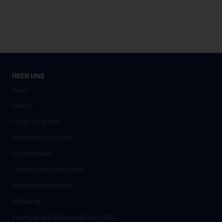
ÜBER UNS
News
Events
Facts & Figures
Strategie und Vision
Organisation
Campus und Uni-Leben
Antidiskriminierung
Bibliothek
Young Scientist Association (YSA)