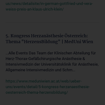
us/news/detailsite/in-german-gottfried-und-vera-
weiss-preis-an-klaus-ulrich-klein/
5. Kongress Herzanästhesie Österreich:
Thema "HerzensBildung" | MedUni Wien
...Alle Events Das Team der Klinischen Abteilung für
Herz-Thorax-Gefäßchirurgische Anästhesie &
Intensivmedizin der Universitätsklinik für Anästhesie,
Allgemeine Intensivmedizin und Schm...
https://www.meduniwien.ac.at/web/ueber-
uns/events/detail/5-kongress-herzanaesthesie-
oesterreich-thema-herzensbildung/