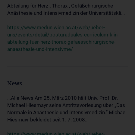
Abteilung für Herz-, Thorax-, Gefäßchirurgische
Anästhesie und Intensivmedizin der Universitätskli...
https://www.meduniwien.ac.at/web/ueber-
uns/events/detail/postgraduales-curriculum-klin-
abteilung-fuer-herz-thorax-gefaesschirurgische-
anaesthesie-und-intensivme/
News
...Alle News Am 25. März 2010 hält Univ. Prof. Dr.
Michael Hiesmayr seine Antrittsvorlesung über „Das
Normale in Anästhesie und Intensivmedizin.“ Michael
Hiesmayr bekleidet seit 1. 7. 2008...
https://www.meduniwien.ac.at/web/ueber-