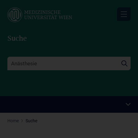
Skip
to
main
content
Suche
Home
Suche