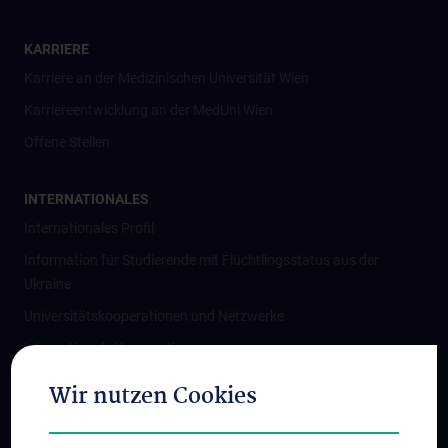
KARRIERE
Karriere an der Medizinischen Universität Wien
Karriereentwicklung an der MedUni Wien
Offene Stellen
INTERNATIONALES
Internationales Profil
Information für Studierende mit Flüchtlingsstatus aus der
Ukraine
Universitätskooperationen und Netzwerke
Internationale Kooperationen
Adjunct Professorships
Wir nutzen Cookies
Student & Staff Exchange
Das KPJ der MedUni Wien