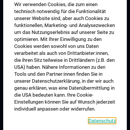
Wir verwenden Cookies, die zum einen
Graduiertentraining
technisch notwendig für die Funktionalität
Dual Career
unserer Website sind, aber auch Cookies zu
funktionellen, Marketing- und Analysezwecken
Trusted Reseach - Research Security - Foreign Interference
um das Nutzungserlebnis auf unserer Seite zu
UNESCO Lehrstuhl für Bioethik
optimieren. Mit Ihrer Einwilligung zu den
MUVI
Cookies werden sowohl von uns Daten
verarbeitet als auch von Drittanbieter:innen,
die ihren Sitz teilweise in Drittländern (z.B. den
USA) haben. Nähere Informationen zu den
Folgen Sie uns auf
Tools und den Partner:innen finden Sie in
unserer Datenschutzerklärung, in der wir auch
genau erklären, was eine Datenübermittlung in
die USA bedeuten kann. Ihre Cookie-
Einstellungen können Sie auf Wunsch jederzeit
individuell anpassen oder widerrufen.
PRESSE
JOBS
Datenschutz
MEDUNI SHOP