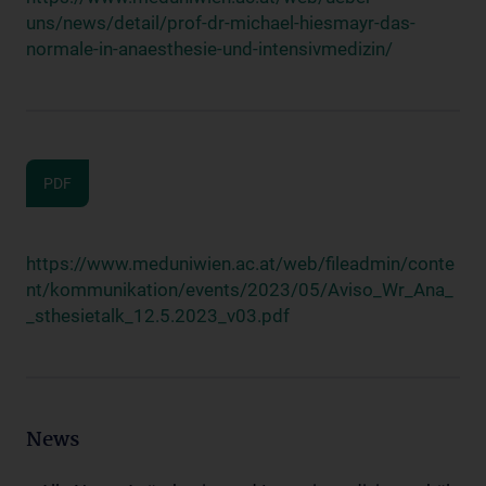
uns/news/detail/prof-dr-michael-hiesmayr-das-
normale-in-anaesthesie-und-intensivmedizin/
PDF
https://www.meduniwien.ac.at/web/fileadmin/conte
nt/kommunikation/events/2023/05/Aviso_Wr_Ana_
_sthesietalk_12.5.2023_v03.pdf
News