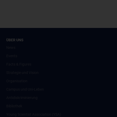
ÜBER UNS
News
Events
Facts & Figures
Strategie und Vision
Organisation
Campus und Uni-Leben
Antidiskriminierung
Bibliothek
Young Scientist Association (YSA)