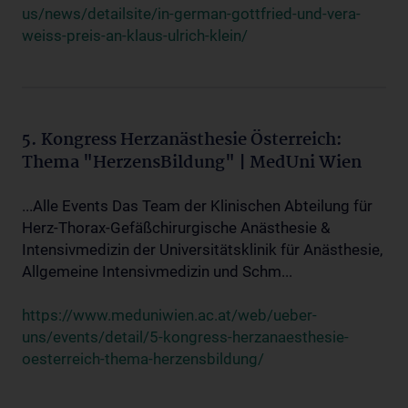
us/news/detailsite/in-german-gottfried-und-vera-
weiss-preis-an-klaus-ulrich-klein/
5. Kongress Herzanästhesie Österreich:
Thema "HerzensBildung" | MedUni Wien
...Alle Events Das Team der Klinischen Abteilung für
Herz-Thorax-Gefäßchirurgische Anästhesie &
Intensivmedizin der Universitätsklinik für Anästhesie,
Allgemeine Intensivmedizin und Schm...
https://www.meduniwien.ac.at/web/ueber-
uns/events/detail/5-kongress-herzanaesthesie-
oesterreich-thema-herzensbildung/