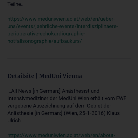
Teilne...
https://www.meduniwien.ac.at/web/en/ueber-
uns/events/jaehrliche-events/interdisziplinaere-
perioperative-echokardiographie-
notfallsonographie/aufbaukurs/
Detailsite | MedUni Vienna
...All News [in German:] Anästhesist und
Intensivmediziner der MedUni Wien erhält vom FWF
vergebene Auszeichnung auf dem Gebiet der
Anästhesie [in German:] (Wien, 25-1-2016) Klaus
Ulrich ...
https://www.meduniwien.ac.at/web/en/about-