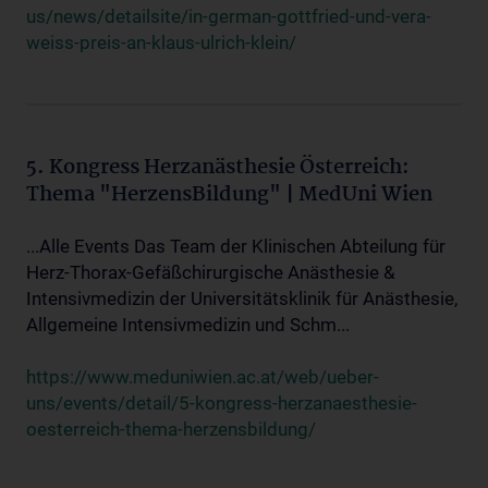
us/news/detailsite/in-german-gottfried-und-vera-
weiss-preis-an-klaus-ulrich-klein/
5. Kongress Herzanästhesie Österreich:
Thema "HerzensBildung" | MedUni Wien
...Alle Events Das Team der Klinischen Abteilung für
Herz-Thorax-Gefäßchirurgische Anästhesie &
Intensivmedizin der Universitätsklinik für Anästhesie,
Allgemeine Intensivmedizin und Schm...
https://www.meduniwien.ac.at/web/ueber-
uns/events/detail/5-kongress-herzanaesthesie-
oesterreich-thema-herzensbildung/