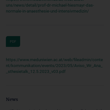
uns/news/detail/prof-dr-michael-hiesmayr-das-
normale-in-anaesthesie-und-intensivmedizin/
PDF
https://www.meduniwien.ac.at/web/fileadmin/conte
nt/kommunikation/events/2023/05/Aviso_Wr_Ana_
_sthesietalk_12.5.2023_v03.pdf
News