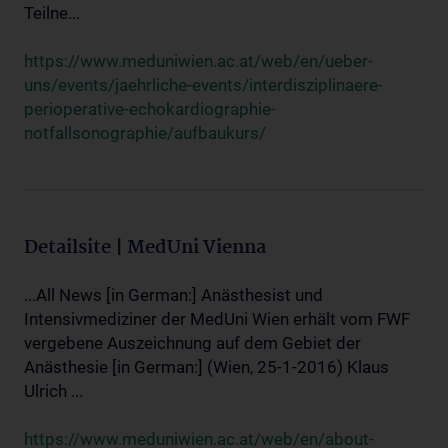
Teilne...
https://www.meduniwien.ac.at/web/en/ueber-
uns/events/jaehrliche-events/interdisziplinaere-
perioperative-echokardiographie-
notfallsonographie/aufbaukurs/
Detailsite | MedUni Vienna
...All News [in German:] Anästhesist und
Intensivmediziner der MedUni Wien erhält vom FWF
vergebene Auszeichnung auf dem Gebiet der
Anästhesie [in German:] (Wien, 25-1-2016) Klaus
Ulrich ...
https://www.meduniwien.ac.at/web/en/about-