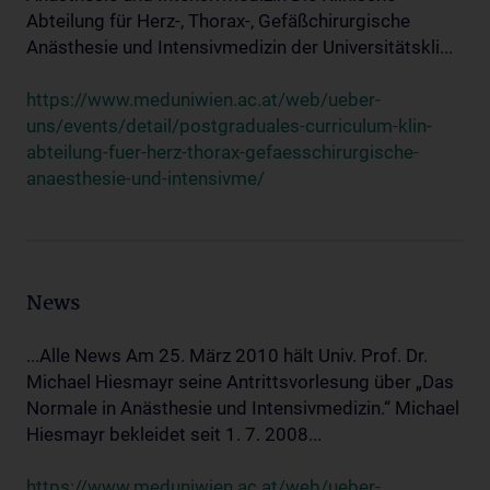
Abteilung für Herz-, Thorax-, Gefäßchirurgische
Anästhesie und Intensivmedizin der Universitätskli...
https://www.meduniwien.ac.at/web/ueber-
uns/events/detail/postgraduales-curriculum-klin-
abteilung-fuer-herz-thorax-gefaesschirurgische-
anaesthesie-und-intensivme/
News
...Alle News Am 25. März 2010 hält Univ. Prof. Dr.
Michael Hiesmayr seine Antrittsvorlesung über „Das
Normale in Anästhesie und Intensivmedizin.“ Michael
Hiesmayr bekleidet seit 1. 7. 2008...
https://www.meduniwien.ac.at/web/ueber-