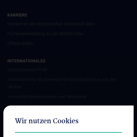
KARRIERE
Karriere an der Medizinischen Universität Wien
Karriereentwicklung an der MedUni Wien
Offene Stellen
INTERNATIONALES
Internationales Profil
Information für Studierende mit Flüchtlingsstatus aus der
Ukraine
Universitätskooperationen und Netzwerke
Internationale Kooperationen
Adjunct Professorships
Wir nutzen Cookies
Student & Staff Exchange
Das KPJ der MedUni Wien