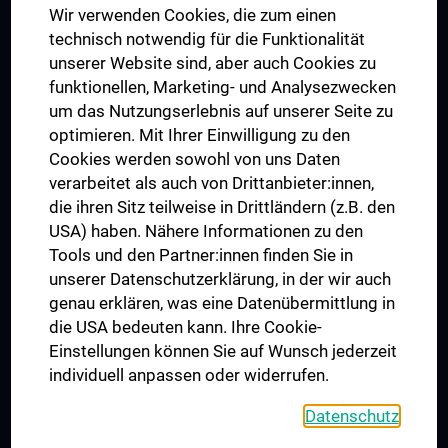
Wir verwenden Cookies, die zum einen
Graduiertentraining
technisch notwendig für die Funktionalität
Dual Career
unserer Website sind, aber auch Cookies zu
funktionellen, Marketing- und Analysezwecken
Trusted Reseach - Research Security - Foreign Interference
um das Nutzungserlebnis auf unserer Seite zu
UNESCO Lehrstuhl für Bioethik
optimieren. Mit Ihrer Einwilligung zu den
MUVI
Cookies werden sowohl von uns Daten
verarbeitet als auch von Drittanbieter:innen,
die ihren Sitz teilweise in Drittländern (z.B. den
USA) haben. Nähere Informationen zu den
Folgen Sie uns auf
Tools und den Partner:innen finden Sie in
unserer Datenschutzerklärung, in der wir auch
genau erklären, was eine Datenübermittlung in
die USA bedeuten kann. Ihre Cookie-
Einstellungen können Sie auf Wunsch jederzeit
individuell anpassen oder widerrufen.
PRESSE
JOBS
Datenschutz
MEDUNI SHOP