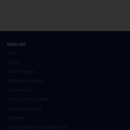
ÜBER UNS
News
Events
Facts & Figures
Strategie und Vision
Organisation
Campus und Uni-Leben
Antidiskriminierung
Bibliothek
Young Scientist Association (YSA)