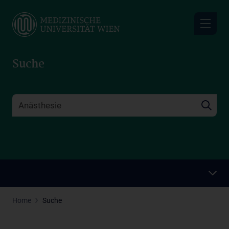
Skip
to
main
content
Suche
Home
Suche