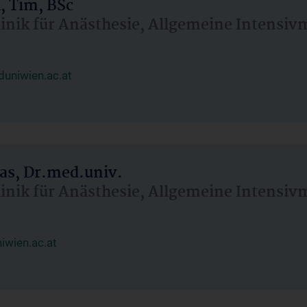
, Tim, BSc
linik für Anästhesie, Allgemeine Intensi
uniwien.ac.at
as, Dr.med.univ.
linik für Anästhesie, Allgemeine Intensi
wien.ac.at