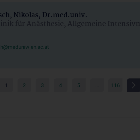
ch, Nikolas, Dr.med.univ.
linik für Anästhesie, Allgemeine Intensi
ch@meduniwien.ac.at
1
2
3
4
5
…
116