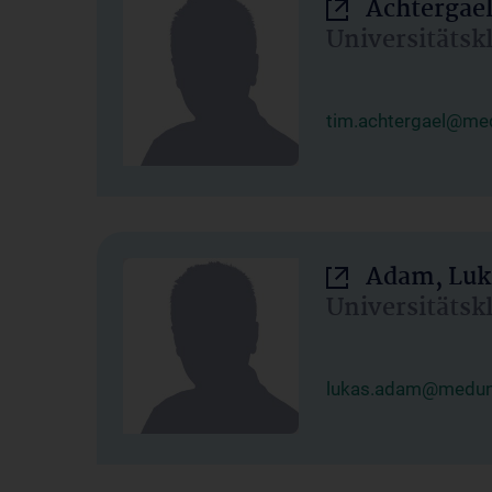
Achtergael
Universitätsk
tim.achtergael@med
Adam, Luk
Universitätsk
lukas.adam@meduni