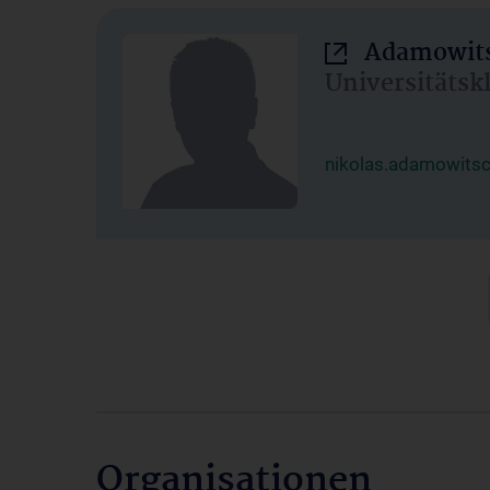
Adamowits
Universitätsk
nikolas.adamowits
Organisationen