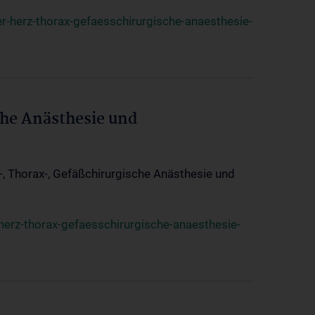
r-herz-thorax-gefaesschirurgische-anaesthesie-
che Anästhesie und
z-, Thorax-, Gefäßchirurgische Anästhesie und
herz-thorax-gefaesschirurgische-anaesthesie-