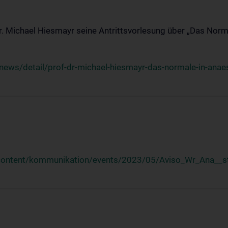
Dr. Michael Hiesmayr seine Antrittsvorlesung über „Das Norm
ews/detail/prof-dr-michael-hiesmayr-das-normale-in-anaes
/content/kommunikation/events/2023/05/Aviso_Wr_Ana__st