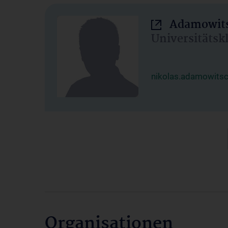
Adamowits
Universitätsk
nikolas.adamowits
Organisationen