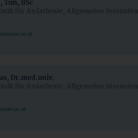
, Tim, BSc
linik für Anästhesie, Allgemeine Intensi
uniwien.ac.at
as, Dr.med.univ.
linik für Anästhesie, Allgemeine Intensi
wien.ac.at