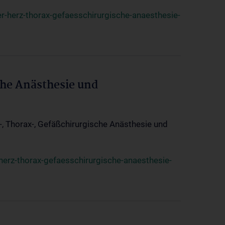
r-herz-thorax-gefaesschirurgische-anaesthesie-
che Anästhesie und
z-, Thorax-, Gefäßchirurgische Anästhesie und
herz-thorax-gefaesschirurgische-anaesthesie-