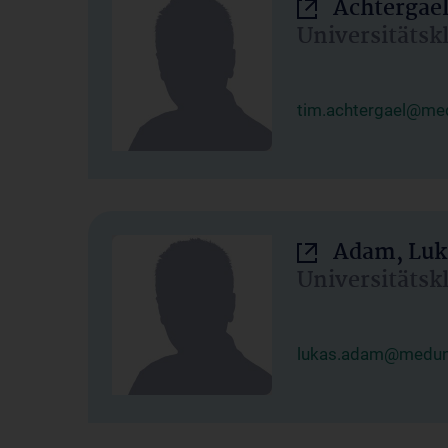
Achtergael
Universitätsk
tim.achtergael@med
Adam, Luk
Universitätsk
lukas.adam@meduni