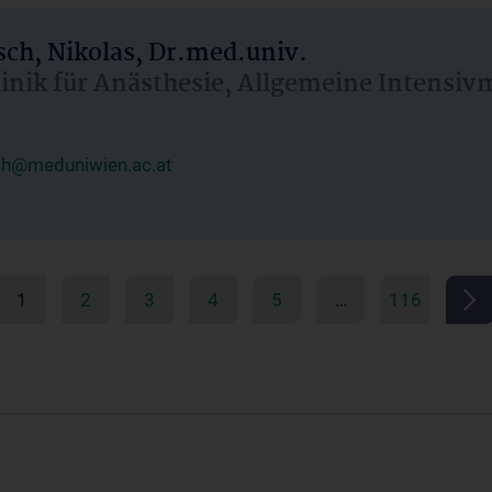
ch, Nikolas, Dr.med.univ.
linik für Anästhesie, Allgemeine Intensi
ch@meduniwien.ac.at
1
2
3
4
5
…
116