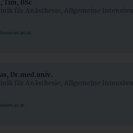
, Tim, BSc
linik für Anästhesie, Allgemeine Intensi
uniwien.ac.at
as, Dr.med.univ.
linik für Anästhesie, Allgemeine Intensi
wien.ac.at