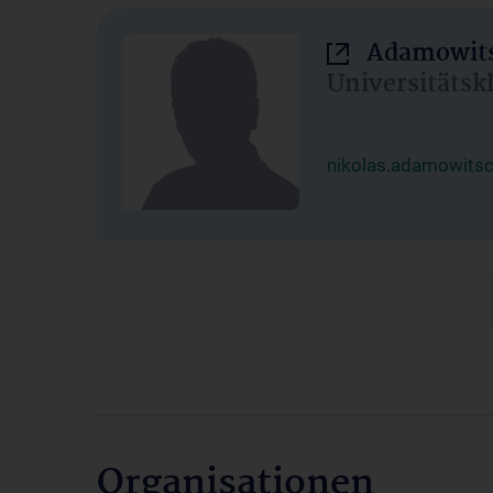
Adamowits
Universitätsk
nikolas.adamowits
Organisationen