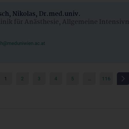
ch, Nikolas, Dr.med.univ.
linik für Anästhesie, Allgemeine Intensi
ch@meduniwien.ac.at
1
2
3
4
5
…
116