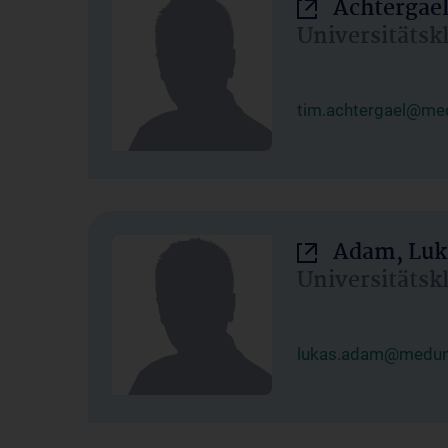
Achtergael
Universitätsk
tim.achtergael@med
Adam, Luk
Universitätsk
lukas.adam@meduni