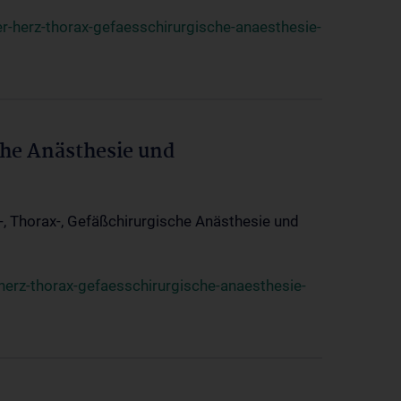
r-herz-thorax-gefaesschirurgische-anaesthesie-
che Anästhesie und
z-, Thorax-, Gefäßchirurgische Anästhesie und
herz-thorax-gefaesschirurgische-anaesthesie-