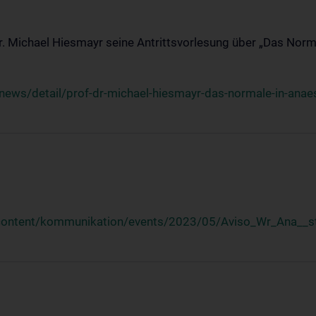
Dr. Michael Hiesmayr seine Antrittsvorlesung über „Das Norm
ews/detail/prof-dr-michael-hiesmayr-das-normale-in-anaes
/content/kommunikation/events/2023/05/Aviso_Wr_Ana__st