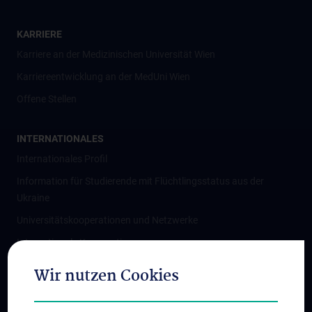
KARRIERE
Karriere an der Medizinischen Universität Wien
Karriereentwicklung an der MedUni Wien
Offene Stellen
INTERNATIONALES
Internationales Profil
Information für Studierende mit Flüchtlingsstatus aus der
Ukraine
Universitätskooperationen und Netzwerke
Internationale Kooperationen
Adjunct Professorships
Wir nutzen Cookies
Student & Staff Exchange
Das KPJ der MedUni Wien