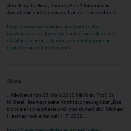
Abteilung für Herz-, Thorax-, Gefäßchirurgische
Anästhesie und Intensivmedizin der Universitätskli...
https://www.meduniwien.ac.at/web/ueber-
uns/events/detail/postgraduales-curriculum-klin-
abteilung-fuer-herz-thorax-gefaesschirurgische-
anaesthesie-und-intensivme/
News
...Alle News Am 25. März 2010 hält Univ. Prof. Dr.
Michael Hiesmayr seine Antrittsvorlesung über „Das
Normale in Anästhesie und Intensivmedizin.“ Michael
Hiesmayr bekleidet seit 1. 7. 2008...
https://www.meduniwien.ac.at/web/ueber-