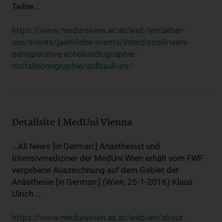
Teilne...
https://www.meduniwien.ac.at/web/en/ueber-
uns/events/jaehrliche-events/interdisziplinaere-
perioperative-echokardiographie-
notfallsonographie/aufbaukurs/
Detailsite | MedUni Vienna
...All News [in German:] Anästhesist und
Intensivmediziner der MedUni Wien erhält vom FWF
vergebene Auszeichnung auf dem Gebiet der
Anästhesie [in German:] (Wien, 25-1-2016) Klaus
Ulrich ...
https://www.meduniwien.ac.at/web/en/about-