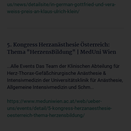
us/news/detailsite/in-german-gottfried-und-vera-
weiss-preis-an-klaus-ulrich-klein/
5. Kongress Herzanästhesie Österreich:
Thema "HerzensBildung" | MedUni Wien
...Alle Events Das Team der Klinischen Abteilung für
Herz-Thorax-Gefäßchirurgische Anästhesie &
Intensivmedizin der Universitätsklinik für Anästhesie,
Allgemeine Intensivmedizin und Schm...
https://www.meduniwien.ac.at/web/ueber-
uns/events/detail/5-kongress-herzanaesthesie-
oesterreich-thema-herzensbildung/