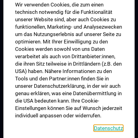
Wir verwenden Cookies, die zum einen
Graduiertentraining
technisch notwendig für die Funktionalität
Dual Career
unserer Website sind, aber auch Cookies zu
funktionellen, Marketing- und Analysezwecken
Trusted Reseach - Research Security - Foreign Interference
um das Nutzungserlebnis auf unserer Seite zu
UNESCO Lehrstuhl für Bioethik
optimieren. Mit Ihrer Einwilligung zu den
MUVI
Cookies werden sowohl von uns Daten
verarbeitet als auch von Drittanbieter:innen,
die ihren Sitz teilweise in Drittländern (z.B. den
USA) haben. Nähere Informationen zu den
Folgen Sie uns auf
Tools und den Partner:innen finden Sie in
unserer Datenschutzerklärung, in der wir auch
genau erklären, was eine Datenübermittlung in
die USA bedeuten kann. Ihre Cookie-
Einstellungen können Sie auf Wunsch jederzeit
individuell anpassen oder widerrufen.
PRESSE
JOBS
Datenschutz
MEDUNI SHOP