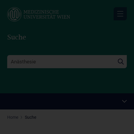
Skip
to
main
content
Suche
Home
Suche