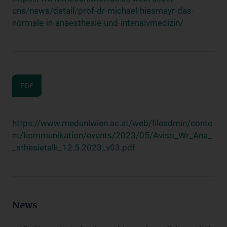
uns/news/detail/prof-dr-michael-hiesmayr-das-
normale-in-anaesthesie-und-intensivmedizin/
PDF
https://www.meduniwien.ac.at/web/fileadmin/conte
nt/kommunikation/events/2023/05/Aviso_Wr_Ana_
_sthesietalk_12.5.2023_v03.pdf
News