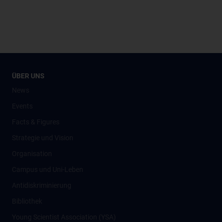
ÜBER UNS
News
Events
Facts & Figures
Strategie und Vision
Organisation
Campus und Uni-Leben
Antidiskriminierung
Bibliothek
Young Scientist Association (YSA)