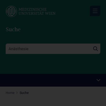
Skip
to
main
content
Suche
Home
Suche