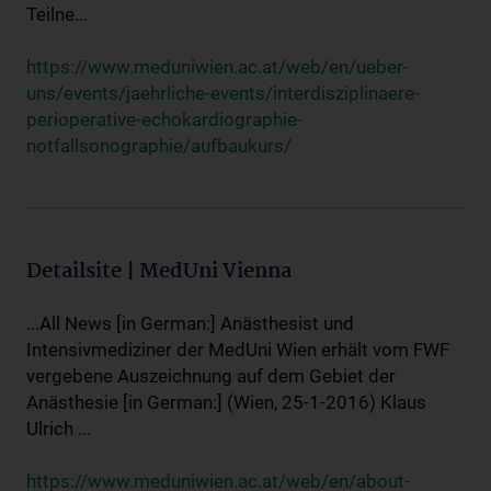
Teilne...
https://www.meduniwien.ac.at/web/en/ueber-
uns/events/jaehrliche-events/interdisziplinaere-
perioperative-echokardiographie-
notfallsonographie/aufbaukurs/
Detailsite | MedUni Vienna
...All News [in German:] Anästhesist und
Intensivmediziner der MedUni Wien erhält vom FWF
vergebene Auszeichnung auf dem Gebiet der
Anästhesie [in German:] (Wien, 25-1-2016) Klaus
Ulrich ...
https://www.meduniwien.ac.at/web/en/about-