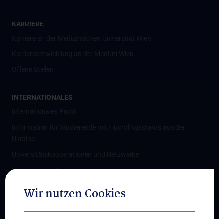
KARRIERE
Karriere an der Medizinischen Universität Wien
Karriereentwicklung an der MedUni Wien
Offene Stellen
INTERNATIONALES
Internationales Profil
Information für Studierende mit Flüchtlingsstatus aus der
Ukraine
Universitätskooperationen und Netzwerke
Internationale Kooperationen
Adjunct Professorships
Wir nutzen Cookies
Student & Staff Exchange
Das KPJ der MedUni Wien