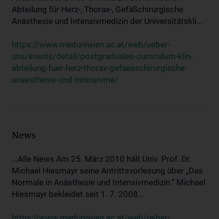
Abteilung für Herz-, Thorax-, Gefäßchirurgische
Anästhesie und Intensivmedizin der Universitätskli...
https://www.meduniwien.ac.at/web/ueber-
uns/events/detail/postgraduales-curriculum-klin-
abteilung-fuer-herz-thorax-gefaesschirurgische-
anaesthesie-und-intensivme/
News
...Alle News Am 25. März 2010 hält Univ. Prof. Dr.
Michael Hiesmayr seine Antrittsvorlesung über „Das
Normale in Anästhesie und Intensivmedizin.“ Michael
Hiesmayr bekleidet seit 1. 7. 2008...
https://www.meduniwien.ac.at/web/ueber-