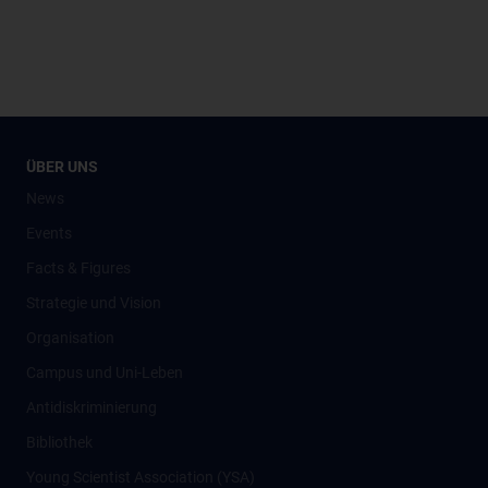
ÜBER UNS
News
Events
Facts & Figures
Strategie und Vision
Organisation
Campus und Uni-Leben
Antidiskriminierung
Bibliothek
Young Scientist Association (YSA)