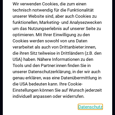
Wir verwenden Cookies, die zum einen
Graduiertentraining
technisch notwendig für die Funktionalität
Dual Career
unserer Website sind, aber auch Cookies zu
funktionellen, Marketing- und Analysezwecken
Trusted Reseach - Research Security - Foreign Interference
um das Nutzungserlebnis auf unserer Seite zu
UNESCO Lehrstuhl für Bioethik
optimieren. Mit Ihrer Einwilligung zu den
MUVI
Cookies werden sowohl von uns Daten
verarbeitet als auch von Drittanbieter:innen,
die ihren Sitz teilweise in Drittländern (z.B. den
USA) haben. Nähere Informationen zu den
Folgen Sie uns auf
Tools und den Partner:innen finden Sie in
unserer Datenschutzerklärung, in der wir auch
genau erklären, was eine Datenübermittlung in
die USA bedeuten kann. Ihre Cookie-
Einstellungen können Sie auf Wunsch jederzeit
individuell anpassen oder widerrufen.
PRESSE
JOBS
Datenschutz
MEDUNI SHOP