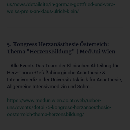
us/news/detailsite/in-german-gottfried-und-vera-
weiss-preis-an-klaus-ulrich-klein/
5. Kongress Herzanästhesie Österreich:
Thema "HerzensBildung" | MedUni Wien
...Alle Events Das Team der Klinischen Abteilung für
Herz-Thorax-Gefäßchirurgische Anästhesie &
Intensivmedizin der Universitätsklinik für Anästhesie,
Allgemeine Intensivmedizin und Schm...
https://www.meduniwien.ac.at/web/ueber-
uns/events/detail/5-kongress-herzanaesthesie-
oesterreich-thema-herzensbildung/