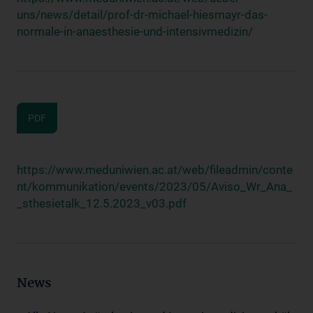
uns/news/detail/prof-dr-michael-hiesmayr-das-
normale-in-anaesthesie-und-intensivmedizin/
PDF
https://www.meduniwien.ac.at/web/fileadmin/conte
nt/kommunikation/events/2023/05/Aviso_Wr_Ana_
_sthesietalk_12.5.2023_v03.pdf
News